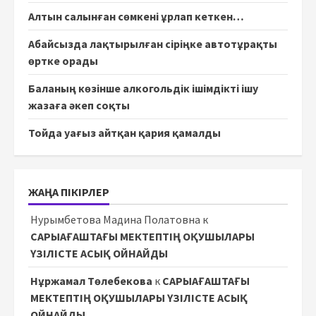
Алтын салынған сөмкені ұрлап кеткен…
Абайсызда лақтырылған сіріңке автотұрақты
өртке орады
Баланың көзінше алкогольдік ішімдікті ішу
жазаға әкеп соқты
Тойда уағыз айтқан қария қамалды
ЖАҢА ПІКІРЛЕР
Нурымбетова Мадина Полатовна
к
САРЫАҒАШТАҒЫ МЕКТЕПТІҢ ОҚУШЫЛАРЫ
ҮЗІЛІСТЕ АСЫҚ ОЙНАЙДЫ
Нұржамал Төлебекова
к
САРЫАҒАШТАҒЫ
МЕКТЕПТІҢ ОҚУШЫЛАРЫ ҮЗІЛІСТЕ АСЫҚ
ОЙНАЙДЫ