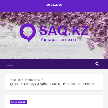
Перейти
10.08.2026
к
содержимому
Основное
меню
Главная
Экономика
ҚАЗЫҒҰРТТА ЖЫЛДАМ ДАЙЫНДАЛАТЫН КЕСПЕЛЕР ӨНДІРІЛЕДІ
Экономика