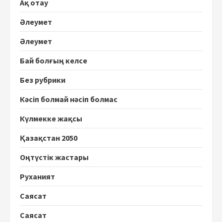
Ақ отау
Әлеумет
Әлеумет
Бай болғың келсе
Без рубрики
Кәсіп болмай нәсіп болмас
Күлмекке жақсы
Қазақстан 2050
Оңтүстік жастары
Руханият
Саясат
Саясат