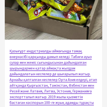
Қазығұрт индустриалды аймағында тамақ
өнеркәсібі қарқынды дамып келеді. Табиғи ауыз
сулар мен жеміс сығындысынан дайындалған
шырындармен қатар аймақта жылдам
дайындалатын кеспелер де шығарылып жатыр.
Арнайы қапталған кеспелер Орта Азия елдері, атап
айтқанда Қырғызстан, Тәжікстан, Өзбекстан мен
Ресей және Латвия, Литва, Эстония, Германияға
экспортталып жатыр. 2019 жылы қызметін
бастаған кәсіпорын 100-ге жуық адамды тұрақты