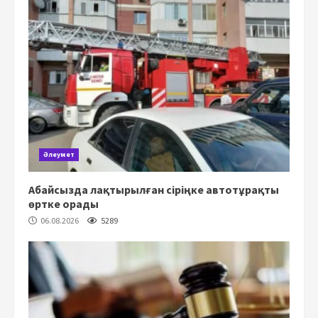
Әлеумет
Абайсызда лақтырылған сіріңке автотұрақты
өртке орады
06.08.2026
5289