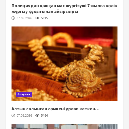
Полициядан қашқан мас жүргізуші 7 жылға көлік
жүргізу құқығынан айырылды
07.08.2026
5335
Әлеумет
Алтын салынған сөмкені ұрлап кеткен…
07.08.2026
5464