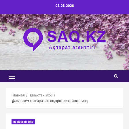
Перейти
08.08.2026
к
содержимому
Основное
меню
Главная
Қазақстан 2050
Құрама жем шығаратын өндіріс орны ашылмақ
Қазақстан 2050