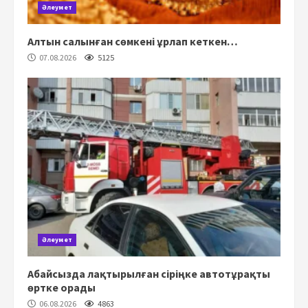
Әлеумет
Алтын салынған сөмкені ұрлап кеткен…
07.08.2026
5125
Әлеумет
Абайсызда лақтырылған сіріңке автотұрақты
өртке орады
06.08.2026
4863