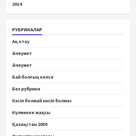
2014
РУБРИКАЛАР
Ақ отау
Әлеумет
Әлеумет
Бай болғың келсе
Без рубрики
Кәсіп болмай нәсіп болмас
Күлмекке жақсы
Қазақстан 2050
Оңтүстік жастары