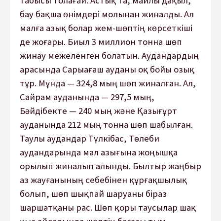
табысы толағай. Астық та, майлы дақыл,
бау бақша өнімдері молынан жиналды. Ал
малға азық болар жем-шөптің көрсеткіші
де жоғары. Биыл 3 миллион тонна шөп
жинау межеленген болатын. Аудандардың
арасында Сарыағаш ауданы оқ бойы озық
тұр. Мұнда — 324,8 мың шөп жиналған. Ал,
Сайрам ауданында — 297,5 мың,
Бәйдiбекте — 240 мың және Қазығұрт
ауданында 212 мың тонна шөп шабылған.
Таулы аудандар Түлкібас, Төлеби
аудандарында мал азығына жоңышқа
орылып жиналып алынды. Былтыр жаңбыр
аз жауғанының себебінен құрғақшылық
болып, шөп шықпай шаруаны біраз
шаршатқаны рас. Шөп қоры таусылар шақ