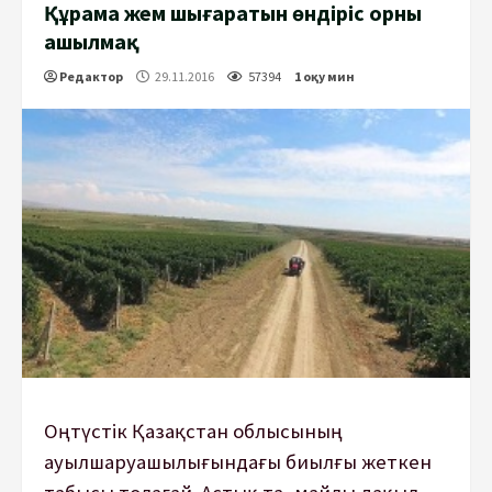
Құрама жем шығаратын өндіріс орны
ашылмақ
Редактор
29.11.2016
57394
1 оқу мин
Оңтүстік Қазақстан облысының
ауылшаруашылығындағы биылғы жеткен