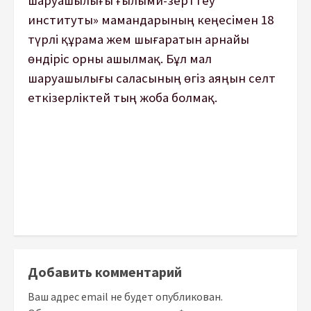
шаруашылығы ғылыми-зерттеу
институты» мамандарының кеңесiмен 18
түрлi құрама жем шығаратын арнайы
өндiрiс орны ашылмақ. Бұл мал
шаруашылығы саласының өгіз аяңын селт
еткізерліктей тың жоба болмақ.
Добавить комментарий
Ваш адрес email не будет опубликован.