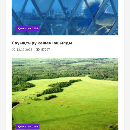
Қазақстан 2050
Сауықтыру кешені ашылды
12.12.2016
57097
Қазақстан 2050