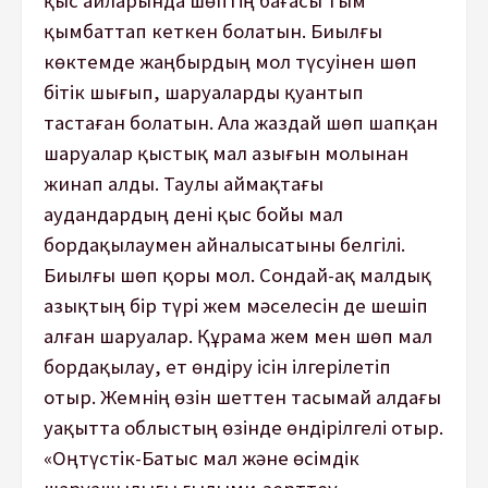
қыс айларында шөптің бағасы тым
қымбаттап кеткен болатын. Биылғы
көктемде жаңбырдың мол түсуінен шөп
бітік шығып, шаруаларды қуантып
тастаған болатын. Ала жаздай шөп шапқан
шаруалар қыстық мал азығын молынан
жинап алды. Таулы аймақтағы
аудандардың дені қыс бойы мал
бордақылаумен айналысатыны белгілі.
Биылғы шөп қоры мол. Сондай-ақ малдық
азықтың бір түрі жем мәселесін де шешіп
алған шаруалар. Құрама жем мен шөп мал
бордақылау, ет өндiру iсiн ілгерілетіп
отыр. Жемнің өзін шеттен тасымай алдағы
уақытта облыстың өзінде өндірілгелі отыр.
«Оңтүстiк-Батыс мал және өсiмдiк