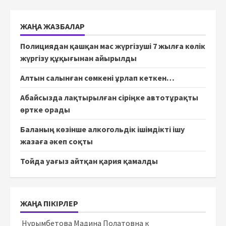
ЖАҢА ЖАЗБАЛАР
Полициядан қашқан мас жүргізуші 7 жылға көлік
жүргізу құқығынан айырылды
Алтын салынған сөмкені ұрлап кеткен…
Абайсызда лақтырылған сіріңке автотұрақты
өртке орады
Баланың көзінше алкогольдік ішімдікті ішу
жазаға әкеп соқты
Тойда уағыз айтқан қария қамалды
ЖАҢА ПІКІРЛЕР
Нурымбетова Мадина Полатовна
к