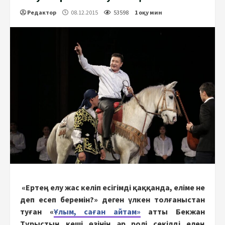
Редактор
08.12.2015
53598
1 оқу мин
«Ертең елу жас келіп есігімді қаққанда, еліме не
деп есеп беремін?» деген үлкен толғаныстан
туған «
Ұлым, саған айтам»
атты Бекжан
Тұрыстың кеші өзінің әр ролі секілді елең