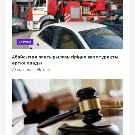
Әлеумет
Абайсызда лақтырылған сіріңке автотұрақты
өртке орады
06.08.2026
4689