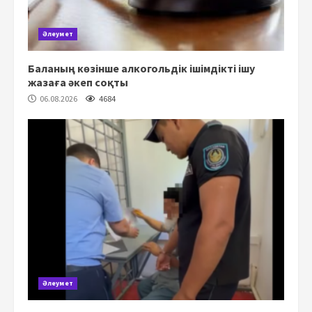
Әлеумет
Баланың көзінше алкогольдік ішімдікті ішу
жазаға әкеп соқты
06.08.2026
4684
Әлеумет