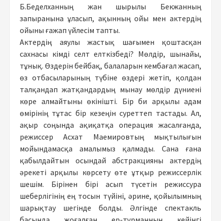
Б.Беделханның жан шырылы Бекжанның
запыранына ұласып, ақынның ойы мен актердің
ойыны ғажап үйлесім тапты.
Актердің аяулы жастық шағымен қоштасқан
сахнасы кімді селт елткізбеді? Мөлдір, шынайы,
тұнық. Өздерін бейбақ, балаларын кембағал жасап,
өз отбасыларының түбіне өздері жетіп, қолдан
талқандап жатқандардың мынау мөлдір дүниені
көре алмайтыны өкінішті. Бір би арқылы адам
өмірінің тұтас бір кезеңін суреттеп тастады. Ал,
ақыр соңында ақиқатқа операция жасалғанда,
режиссер Асхат Маемировтың мықтылығын
мойындамасқа амалымыз қалмады. Сана ғана
қабылдайтын осындай абстракцияны актердің
әрекеті арқылы көрсету өте ұтқыр режиссерлік
шешім. Бірінен бірі асып түсетін режиссура
шеберлігінің ең тосын түйіні, әрине, қойылымның
шарықтау шегінде болды. Әлгінде спектакль
басында жоғалған ер-тұрманның кейінгі