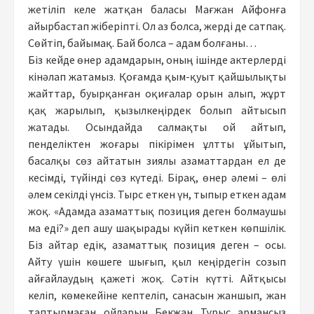
жетіліп келе жатқан баласы Мағжан Айфонға
айырбастап жіберіпті. Ол аз болса, жерді де сатпақ.
Сөйтіп, байымақ. Бай болса – адам болғаны…
Біз кейде өнер адамдарын, оның ішінде актерлерді
кінәлап жатамыз. Қоғамда қым-қуыт қайшылықты
жайттар, буырқанған оқиғалар орын алып, жұрт
қақ жарылып, қызылкеңірдек болып айтысып
жатады. Осындайда салмақты ой айтып,
пенделіктен жоғары пікірімен ұлтты ұйытып,
басалқы сөз айтатын зиялы азаматтардан ел де
кесімді, түйінді сөз күтеді. Бірақ, өнер әлемі – өлі
әлем секілді үнсіз. Тырс еткен үн, тыпыр еткен адам
жоқ. «Адамда азаматтық позиция деген болмаушы
ма еді?» деп ашу шақырады күйіп кеткен көпшілік.
Біз айтар едік, азаматтық позиция деген – осы.
Айту үшін көшеге шығып, қыл кеңірдегін созып
айғайлаудың қажеті жоқ. Сәтін күтті. Айтқысы
келіп, көмекейіне кептеліп, санасын жаншып, жан
таптырмаған ойларын Бекжан Тұрыс армансыз