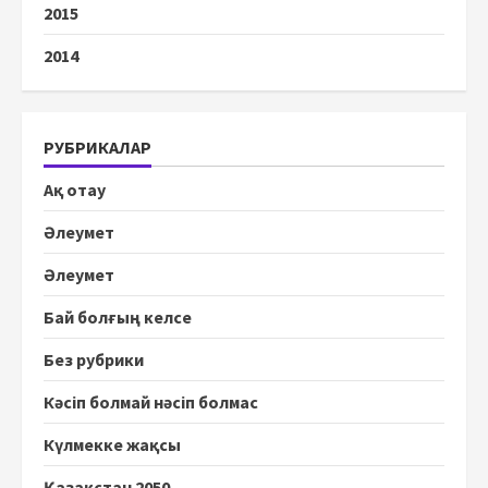
2015
2014
РУБРИКАЛАР
Ақ отау
Әлеумет
Әлеумет
Бай болғың келсе
Без рубрики
Кәсіп болмай нәсіп болмас
Күлмекке жақсы
Қазақстан 2050