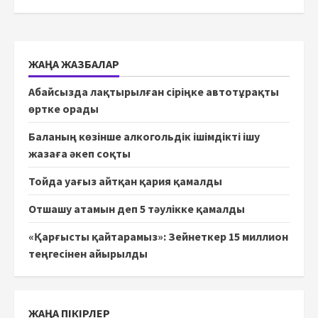
ЖАҢА ЖАЗБАЛАР
Абайсызда лақтырылған сіріңке автотұрақты
өртке орады
Баланың көзінше алкогольдік ішімдікті ішу
жазаға әкеп соқты
Тойда уағыз айтқан қария қамалды
Отшашу атамын деп 5 тәулікке қамалды
«Қарғысты қайтарамыз»: Зейнеткер 15 миллион
теңгесінен айырылды
ЖАҢА ПІКІРЛЕР