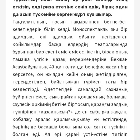
еткізіп, елді риза ететіне сеніп едік, бірақ одан
да асып түскеніне көрген жұрт куә шығар.
Таңғалатынын, тосын тақырыппен бетпе-бет
келетіндерін біліп келді. Моноспектакль яки бір
адамдық, екі адамдық ойынға негізделген
қойылымдар басқа елдердің театрларында
бұрыннан бар екені еміс-еміс естілетін, бірақ оның
тамаша үлгісін қазақ көрермендеріне Бекжан
Асаубайұлының 40-қа толғанда бенефис жасап бір
көрсетсе, он жылдан кейін оның жетілдірілген,
тереңдетілген, байытылған түрімен тағы бір
кездестірді. Әдеттегідей самаладай сахнаның
бүйірінен емес, сығырайған қолшамның болмашы
сәулесін әркімнің бетіне біртосып, қараңғы залдың
түкпірінен «қазақпысың?» деген сыбырға жақын,
қобалжу аралас қарлығыңқылау үн естілгенде,
бәрінің де басқаша болатыны сол сәтте түсінікті
болған еді. Ал әрі қарай үсті-үстіне төгіліп