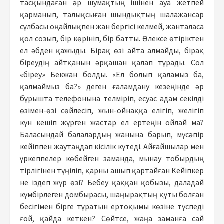
тасқындаған әр шумақтың ішінен ауа жетпей
қарманып, талықсыған шындықтың шалажансар
сұлбасы оңайлықпен жан бергісі келмей, жанталаса
қол созып, бір көрініп, бір батты. Өлексе өтіріктен
ел әбден қажыды. Бірақ өзі айта алмайды, бірақ
біреудің айтқанын әрқашан қалап тұрады. Сол
«біреу» Бекжан болды. «Ел болып қаламыз ба,
қалмаймыз ба?» деген ғаламдану кезеңінде әр
бұрышта телефонына телміріп, есуас адам секілді
өзімен-өзі сөйлесіп, жын-ойнаққа елігіп, желігіп
күн кешіп жүрген жастар ел ертеңін ойлай ма?
Баласындай балалардың жанына барып, мүсәпір
кейіппен жаутаңдап кісілік күтеді. Айғайшылар мен
ұркеппелер көбейген заманда, мынау тобырдың
тірлігінен түңіліп, қарны ашып қартайған Кейіпкер
не іздеп жүр өзі? Бебеу қаққан қобызы, даладай
күмбірлеген домбырасы, шаңырақтың құты болған
бесігімен бірге тұратын ертоқымы көзіне түспеді
ғой, қайда кеткен? Сөйтсе, жаңа заманға сай