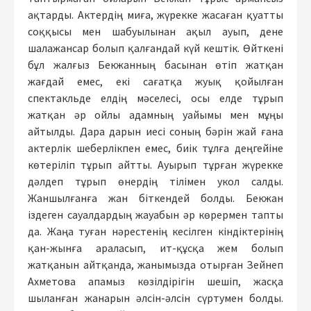
ақтарды. Актердің миға, жүрекке жасаған қуатты
соққысы мен шабуылынан ақыл ауып, дене
шалажансар болып қалғандай күй кештік. Өйткені
бұл жалғыз Бекжанның басынан өтіп жатқан
жағдай емес, екі сағатқа жуық қойылған
спектакльде елдің мәселесі, осы елде тұрып
жатқан әр ойлы адамның уайымы мен мұңы
айтылды. Дара дарын иесі соның бәрін жай ғана
актерлік шеберлікпен емес, биік тұлға деңгейіне
көтеріліп тұрып айтты. Ауырып тұрған жүрекке
дәлдеп тұрып өнердің тілімен укол салды.
Жаншылғанға жан біткендей болды. Бекжан
іздеген сауалдардың жауабын әр көрермен тапты
да. Жаңа туған нәрестенің кесілген кіндіктерінің
қан-жынға араласып, ит-құсқа жем болып
жатқанын айтқанда, жанымызда отырған Зейнеп
Ахметова апамыз көзілдірігін шешіп, жасқа
шыланған жанарын әлсін-әлсін сүртумен болды.