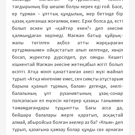
тағдырының бір шешімі болуы керек еді ғой. Бәсе,
ер тұрман – ұлттық құндылық, жер бетінде бір
қазақ қалғанша жоғалмақ емес. Ерке болса да, есті
болып өскен ұл «қайтер екен?» деп әкесіне
қалжыңдаған көрінеді. Мағжан батыр құйрық-
жалы төгілген ақбоз атты жарқыраған
ертұрманымен ойқастатып алып келгенде, көңіл
босап, жүректер дүрсілдеп, рух оянды. Кешегі
кішкентай Мағжан әкесіне жетеқабыл жігіт болып
өсіпті. Атқа мініп қанаттанған әкесі жүзі жайнап
тұрып: «Атқа мінгеніме емес, сен сияқты атұстарым
барына қуанып тұрмын, балам» дегенде, әкелі-
балалының ұлт руханиятының ұзақ-сонар
пәлсапасын ел еңсесін көтерер қазақы таныммен
тәмамдағандары тұщынтты. Бағы асса да,
бейшара балалары жерге қаратып, асқақтай
алмай, абыройсыз болған әкелер аз ба? «Ұлым» деп
тұрып, қазағына қамзау болар құнды сөз арнаған