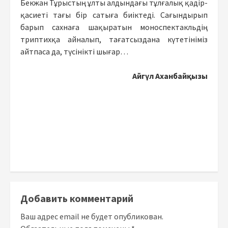
Бекжан Тұрыстың ұлты алдындағы тұлғалық қадір-
қасиеті тағы бір сатыға биіктеді. Сағындырып
барып сахнаға шақыратын моноспектакльдің
триптихқа айналып, тағатсыздана күтетініміз
айтпаса да, түсінікті шығар…
Айгүл Аханбайқызы
Добавить комментарий
Ваш адрес email не будет опубликован.