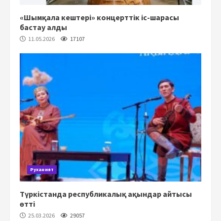
«Шымқала кештері» концерттік іс-шарасы
бастау алды
11.05.2026
17107
Руханият
Түркістанда республикалық ақындар айтысы
өтті
25.03.2026
29057