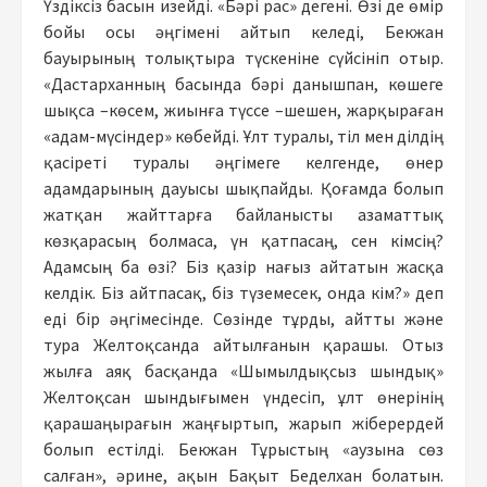
Үздіксіз басын изейді. «Бәрі рас» дегені. Өзі де өмір
бойы осы әңгімені айтып келеді, Бекжан
бауырының толықтыра түскеніне сүйсініп отыр.
«Дастарханның басында бәрі данышпан, көшеге
шықса –көсем, жиынға түссе –шешен, жарқыраған
«адам-мүсіндер» көбейді. Ұлт туралы, тіл мен ділдің
қасіреті туралы әңгімеге келгенде, өнер
адамдарының дауысы шықпайды. Қоғамда болып
жатқан жайттарға байланысты азаматтық
көзқарасың болмаса, үн қатпасаң, сен кімсің?
Адамсың ба өзі? Біз қазір нағыз айтатын жасқа
келдік. Біз айтпасақ, біз түземесек, онда кім?» деп
еді бір әңгімесінде. Сөзінде тұрды, айтты және
тура Желтоқсанда айтылғанын қарашы. Отыз
жылға аяқ басқанда «Шымылдықсыз шындық»
Желтоқсан шындығымен үндесіп, ұлт өнерінің
қарашаңырағын жаңғыртып, жарып жіберердей
болып естілді. Бекжан Тұрыстың «аузына сөз
салған», әрине, ақын Бақыт Беделхан болатын.