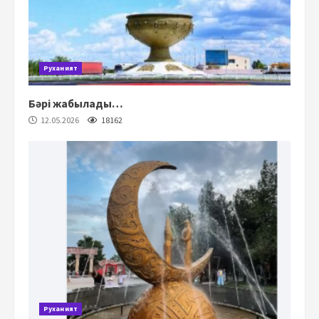
Руханият
Бәрі жабылады…
12.05.2026
18162
Руханият