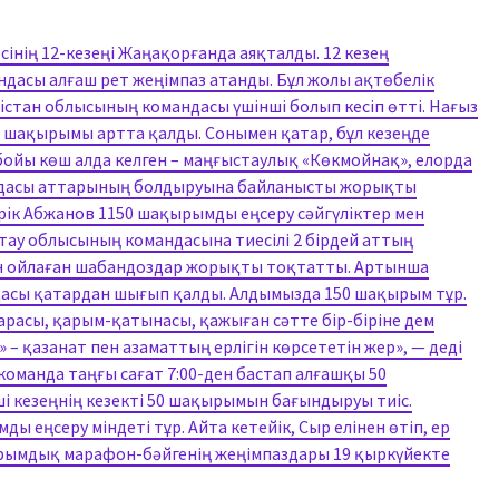
інің 12-кезеңі Жаңақорғанда аяқталды. 12 кезең
асы алғаш рет жеңімпаз атанды. Бұл жолы ақтөбелік
істан облысының командасы үшінші болып кесіп өтті. Нағыз
0 шақырымы артта қалды. Сонымен қатар, бұл кезеңде
бойы көш алда келген – маңғыстаулық «Көкмойнақ», елорда
дасы аттарының болдыруына байланысты жорықты
ік Абжанов 1150 шақырымды еңсеру сәйгүліктер мен
ау облысының командасына тиесілі 2 бірдей аттың
н ойлаған шабандоздар жорықты тоқтатты. Артынша
асы қатардан шығып қалды. Алдымызда 150 шақырым тұр.
арасы, қарым-қатынасы, қажыған сәтте бір-біріне дем
 – қазанат пен азаматтың ерлігін көрсететін жер», — деді
6 команда таңғы сағат 7:00-ден бастап алғашқы 50
і кезеңнің кезекті 50 шақырымын бағындыруы тиіс.
 еңсеру міндеті тұр. Айта кетейік, Сыр елінен өтіп, ер
қырымдық марафон-бәйгенің жеңімпаздары 19 қыркүйекте