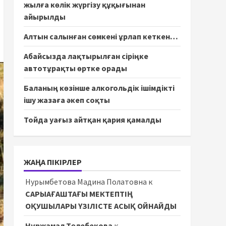
жылға көлік жүргізу құқығынан
айырылды
Алтын салынған сөмкені ұрлап кеткен…
Абайсызда лақтырылған сіріңке
автотұрақты өртке орады
Баланың көзінше алкогольдік ішімдікті
ішу жазаға әкеп соқты
Тойда уағыз айтқан қария қамалды
ЖАҢА ПІКІРЛЕР
Нурымбетова Мадина Полатовна
к
САРЫАҒАШТАҒЫ МЕКТЕПТІҢ
ОҚУШЫЛАРЫ ҮЗІЛІСТЕ АСЫҚ ОЙНАЙДЫ
Нұржамал Төлебекова
к