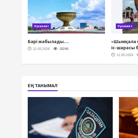
Руханият
Руханият
Бәрі жабылады…
«Шымқала к
іс-шарасы 
12.05.2026
18246
11.05.2026
ЕҢ ТАНЫМАЛ