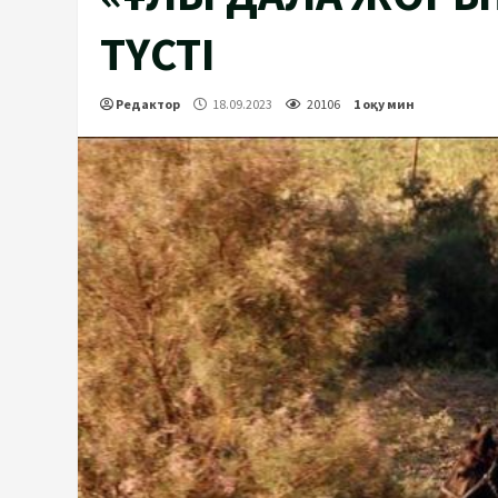
ТҮСТІ
Редактор
18.09.2023
20106
1 оқу мин