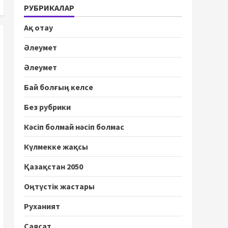
РУБРИКАЛАР
Ақ отау
Әлеумет
Әлеумет
Бай болғың келсе
Без рубрики
Кәсіп болмай нәсіп болмас
Күлмекке жақсы
Қазақстан 2050
Оңтүстік жастары
Руханият
Саясат