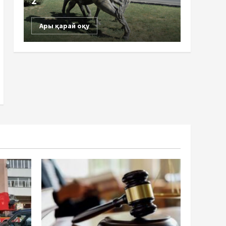
2
Ары қарай оқу