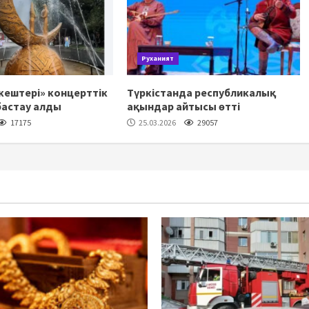
Руханият
ештері» концерттік
Түркістанда республикалық
бастау алды
ақындар айтысы өтті
17175
25.03.2026
29057