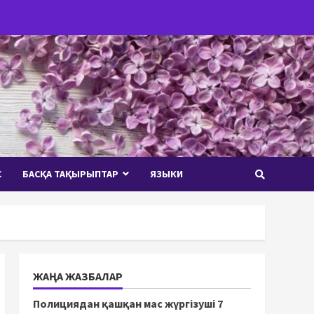
С
БАСҚА ТАҚЫРЫПТАР
ЯЗЫКИ
ЖАҢА ЖАЗБАЛАР
Полициядан қашқан мас жүргізуші 7