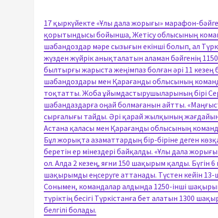
17 қыркүйекте «Ұлы дала жорығы» марафон-бәйгес
қорытындысы бойынша, Жетісу облысының команд
шабандоздар мәре сызығын екінші болып, ал Түрк
жүзден жүйрік анықталатын аламан бәйгенің 115
былтырғы жарыста жеңімпаз болған әрі 11 кезең 
шабандоздары мен Қарағанды облысының коман
тоқтатты. Жоба ұйымдастырушыларының бірі Сер
шабандаздарға оңай болмағанын айтты. «Маңғыст
сырғалығы тайды. Әрі қарай жылқының жағдайы
Астана қаласы мен Қарағанды облысының команд
Бұл жорықта азаматтардың бір-біріне деген көзқ
беретін ер мінездері байқалды. «Ұлы дала жорығы»
ол. Алда 2 кезең, яғни 150 шақырым қалды. Бүгін 
шақырымды еңсеруге аттанады. Түстен кейін 13-ш
Сонымен, командалар алдында 1250-інші шақырымды
түріктің бесігі Түркістанға бет алатын 1300 ша
белгілі болады.