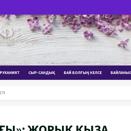
РУХАНИЯТ
СЫР-САНДЫҚ
БАЙ БОЛҒЫҢ КЕЛСЕ
БАЙЛАНЫ
СТІ
ҒЫ»: ЖОРЫҚ ҚЫЗА