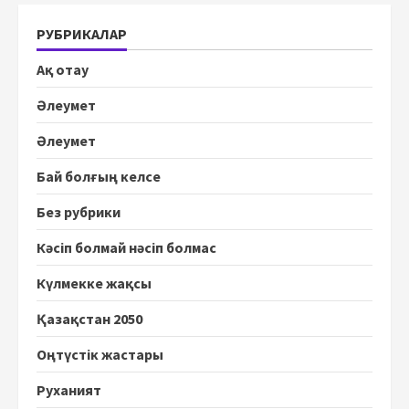
РУБРИКАЛАР
Ақ отау
Әлеумет
Әлеумет
Бай болғың келсе
Без рубрики
Кәсіп болмай нәсіп болмас
Күлмекке жақсы
Қазақстан 2050
Оңтүстік жастары
Руханият