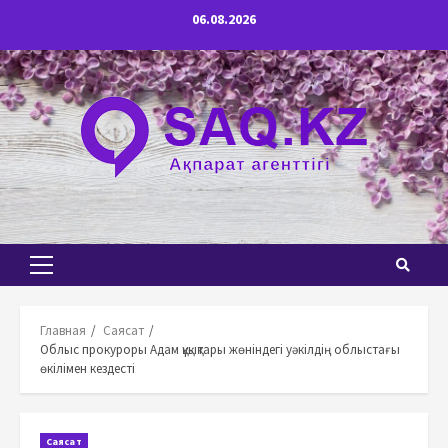
Перейти
06.08.2026
к
содержимому
Основное
меню
Главная
Саясат
Облыс прокуроры Адам құқықтары жөніндегі уәкілдің облыстағы
өкілімен кездесті
Саясат