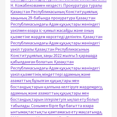
Н. Кожабековамен кездесті. Прокуратура туралы
Қазақстан Республикасының Конституциялық
заңының 29-бабында прокуратура Қазақстан
Республикасындағы Адам құқықтары жөніндегі
уәкілмен өзара іс-қимыл жасайды және оның
қызметіне жәрдем көрсетеді делінген. Қазақстан
Республикасындағы Адам құқықтары жөніндегі
уәкіл туралы Қазақстан Республикасының
Конституциялық заңы 2022 жылғы 5 қарашада
қабылданған болатын. Қазақстан
Республикасындағы Адам құқықтары жөніндегі
уәкіл қызметінің міндеттері адамның және
азаматтың бұзылған құқықтары мен
бостандықтарын қалпына келтіруге жәрдемдесу,
адамның және азаматтың құқықтары мен
бостандықтарын ілгерілетуге ықпал ету болып
табылады. Сонымен бірге бұл бағытта өзара
ынтымақтастықты қамтамасыз ету мақсатында,