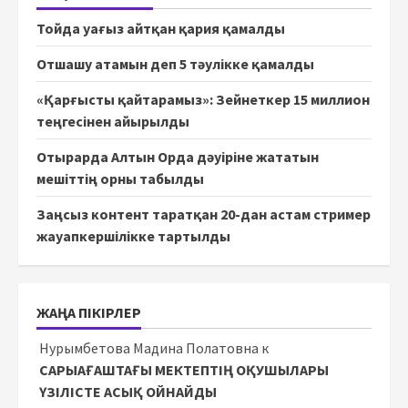
Тойда уағыз айтқан қария қамалды
Отшашу атамын деп 5 тәулікке қамалды
«Қарғысты қайтарамыз»: Зейнеткер 15 миллион
теңгесінен айырылды
Отырарда Алтын Орда дәуіріне жататын
мешіттің орны табылды
Заңсыз контент таратқан 20-дан астам стример
жауапкершілікке тартылды
ЖАҢА ПІКІРЛЕР
Нурымбетова Мадина Полатовна
к
САРЫАҒАШТАҒЫ МЕКТЕПТІҢ ОҚУШЫЛАРЫ
ҮЗІЛІСТЕ АСЫҚ ОЙНАЙДЫ