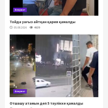
Әлеумет
Тойда уағыз айтқан қария қамалды
05.08.2026
4639
Әлеумет
Отшашу атамын деп 5 тәулікке қамалды