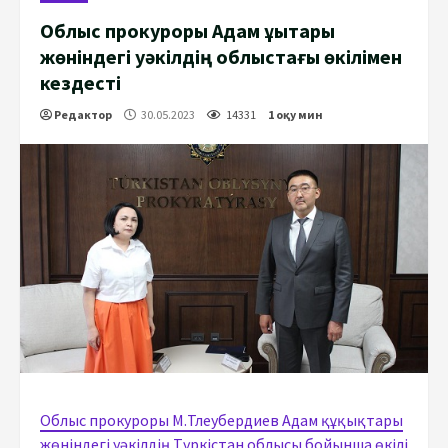
Облыс прокуроры Адам құқықтары
жөніндегі уәкілдің облыстағы өкілімен
кездесті
Редактор
30.05.2023
14331
1 оқу мин
Облыс прокуроры М.Тлеубердиев Адам құқықтары
жөніндегі уәкілдің Түркістан облысы бойынша өкілі