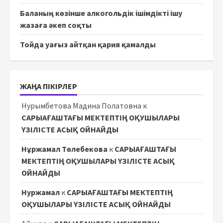
Баланың көзінше алкогольдік ішімдікті ішу
жазаға әкеп соқты
Тойда уағыз айтқан қария қамалды
ЖАҢА ПІКІРЛЕР
Нурымбетова Мадина Полатовна
к
САРЫАҒАШТАҒЫ МЕКТЕПТІҢ ОҚУШЫЛАРЫ
ҮЗІЛІСТЕ АСЫҚ ОЙНАЙДЫ
Нұржамал Төлебекова
к
САРЫАҒАШТАҒЫ
МЕКТЕПТІҢ ОҚУШЫЛАРЫ ҮЗІЛІСТЕ АСЫҚ
ОЙНАЙДЫ
Нуржамал
к
САРЫАҒАШТАҒЫ МЕКТЕПТІҢ
ОҚУШЫЛАРЫ ҮЗІЛІСТЕ АСЫҚ ОЙНАЙДЫ