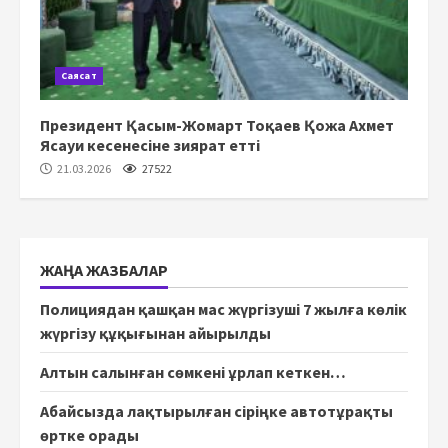
Саясат
Президент Қасым-Жомарт Тоқаев Қожа Ахмет
Ясауи кесенесіне зиярат етті
21.03.2026
27522
ЖАҢА ЖАЗБАЛАР
Полициядан қашқан мас жүргізуші 7 жылға көлік
жүргізу құқығынан айырылды
Алтын салынған сөмкені ұрлап кеткен…
Абайсызда лақтырылған сіріңке автотұрақты
өртке орады