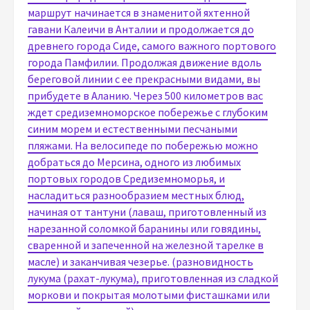
маршрут начинается в знаменитой яхтенной
гавани Калеичи в Анталии и продолжается до
древнего города Сиде, самого важного портового
города Памфилии. Продолжая движение вдоль
береговой линии с ее прекрасными видами, вы
прибудете в Аланию. Через 500 километров вас
ждет средиземноморское побережье с глубоким
синим морем и естественными песчаными
пляжами. На велосипеде по побережью можно
добраться до Мерсина, одного из любимых
портовых городов Средиземноморья, и
насладиться разнообразием местных блюд,
начиная от тантуни (лаваш, приготовленный из
нарезанной соломкой баранины или говядины,
сваренной и запеченной на железной тарелке в
масле) и заканчивая чезерье. (разновидность
лукума (рахат-лукума), приготовленная из сладкой
моркови и покрытая молотыми фисташками или