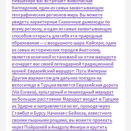
Невшехире вас встречает живописная
Каппадокия, один из самых захватывающих
географических регионов мира. Вы можете
увидеть характерные Сказочные дымоходы по
всему региону, и один из самых захватывающих
способов открыть для себя эти природные
образования — с воздушного шара. Кайсери, один
из самых исторических городов Анатолии,
является конечной остановкой на этом маршруте
и очарует вас своей легендарной традиционной
кухней. Евразийский маршрут: Путь Империи
Другим вариантом для дальних поездок на
велосипеде в Турции является Евразийская дорога
(Via Eurasia), культурный и пешеходный маршрут
на большие расстояния. Маршрут входит в Турцию
из Эдирне и направляется на юг, проходя через
Стамбул и Бурсу. Начиная с Бейкоза, известного
своими пышными рощами, вы можете проехать
через Пойразкёй и Анадолу Фенери и крутить