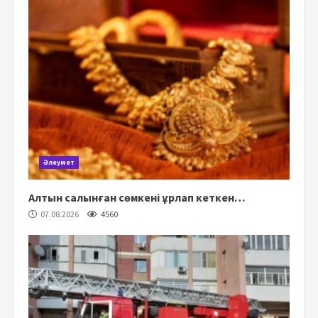
Әлеумет
Алтын салынған сөмкені ұрлап кеткен…
07.08.2026
4560