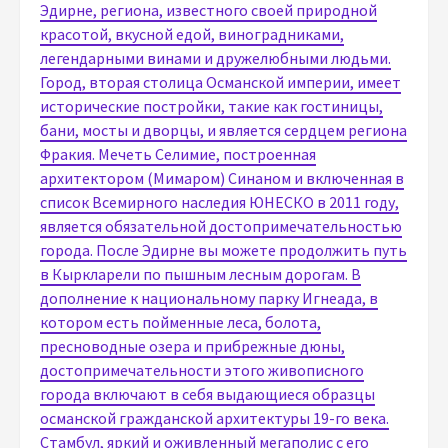
Эдирне, региона, известного своей природной
красотой, вкусной едой, виноградниками,
легендарными винами и дружелюбными людьми.
Город, вторая столица Османской империи, имеет
исторические постройки, такие как гостиницы,
бани, мосты и дворцы, и является сердцем региона
Фракия. Мечеть Селимие, построенная
архитектором (Мимаром) Синаном и включенная в
список Всемирного наследия ЮНЕСКО в 2011 году,
является обязательной достопримечательностью
города. После Эдирне вы можете продолжить путь
в Кыркларели по пышным лесным дорогам. В
дополнение к национальному парку Игнеада, в
котором есть пойменные леса, болота,
пресноводные озера и прибрежные дюны,
достопримечательности этого живописного
города включают в себя выдающиеся образцы
османской гражданской архитектуры 19-го века.
Стамбул, яркий и оживленный мегаполис с его