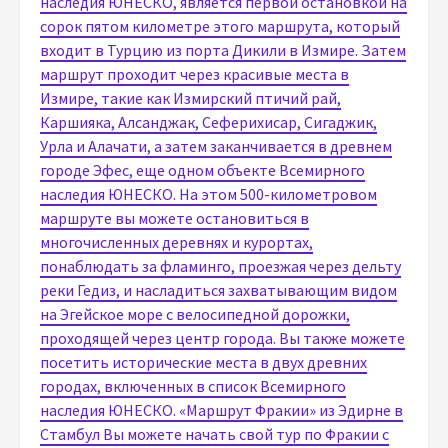
наследия ЮНЕСКО, является первой остановкой на
сорок пятом километре этого маршрута, который
входит в Турцию из порта Дикили в Измире. Затем
маршрут проходит через красивые места в
Измире, такие как Измирский птичий рай,
Каршияка, Алсанджак, Сеферихисар, Сигаджик,
Урла и Алачати, а затем заканчивается в древнем
городе Эфес, еще одном объекте Всемирного
наследия ЮНЕСКО. На этом 500-километровом
маршруте вы можете остановиться в
многочисленных деревнях и курортах,
понаблюдать за фламинго, проезжая через дельту
реки Гедиз, и насладиться захватывающим видом
на Эгейское море с велосипедной дорожки,
проходящей через центр города. Вы также можете
посетить исторические места в двух древних
городах, включенных в список Всемирного
наследия ЮНЕСКО. «Маршрут Фракии» из Эдирне в
Стамбул Вы можете начать свой тур по Фракии с