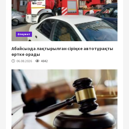
Әлеумет
Абайсызда лақтырылған сіріңке автотұрақты
өртке орады
06.08.2026
4842