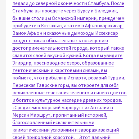
педали до северной оконечности Стамбула. После
Стамбула вы проедете через Бурсу и Биледжик,
бывшие столицы Османской империи, прежде чем
прибудете в Кютахью, а затем в Афьонкарахисар.
Замок Афьон и сказочные дымоходы Исхехисар
входят в число обязательных к посещению
достопримечательностей города, который также
славится своей вкусной кухней. Когда вы увидите
Эгирдир, пресноводное озеро, образованное
тектоническими и карстовыми силами, вы
поймете, что прибыли в Испарту, розарий Турции.
Пересекая Таврские горы, вы откроете для себя
великолепные сочетания зеленого и синего цветов
и богатое культурное наследие древних городов.
«Средиземноморский маршрут» из Анталии в
Мерсин Маршрут, пропитанный историей,
благословленный исключительными
климатическими условиями и завораживающий
своей природной красотой… Этот дальний