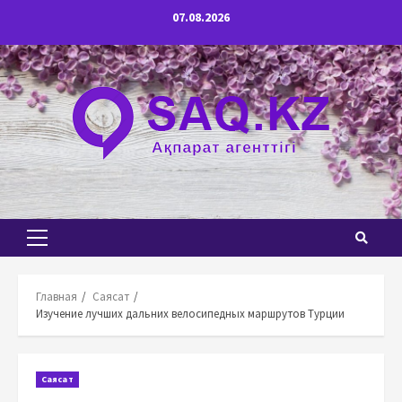
Перейти
07.08.2026
к
содержимому
Основное
меню
Главная
Саясат
Изучение лучших дальних велосипедных маршрутов Турции
Саясат