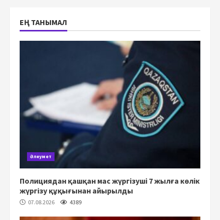
ЕҢ ТАНЫМАЛ
Әлеумет
Полициядан қашқан мас жүргізуші 7 жылға көлік
жүргізу құқығынан айырылды
07.08.2026
4389