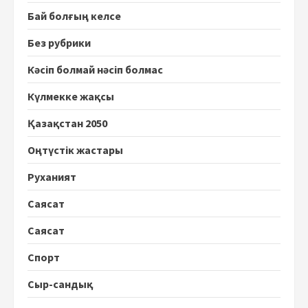
Бай болғың келсе
Без рубрики
Кәсіп болмай нәсіп болмас
Күлмекке жақсы
Қазақстан 2050
Оңтүстік жастары
Руханият
Саясат
Саясат
Спорт
Сыр-сандық