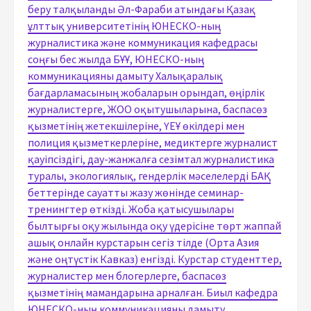
беру талқыланды Әл-Фараби атындағы Қазақ
ұлттық университетінің ЮНЕСКО-ның
журналистика және коммуникация кафедрасы
соңғы бес жылда БҰҰ, ЮНЕСКО-ның
коммуникацияны дамыту Халықаралық
бағдарламасының жобаларын орындап, өңірлік
журналистерге, ЖОО оқытушыларына, баспасөз
қызметінің жетекшілеріне, ҮЕҰ өкілдері мен
полиция қызметкерлеріне, медиктерге журналист
қауіпсіздігі, дау-жанжалға сезімтал журналистика
туралы, экологиялық, гендерлік мәселелерді БАҚ
беттерінде сауатты жазу жөнінде семинар-
тренингтер өткізді. Жоба қатысушылары
былтырғы оқу жылында оқу үдерісіне төрт жаппай
ашық онлайн курстарын сегіз тілде (Орта Азия
және оңтүстік Кавказ) енгізді. Курстар студенттер,
журналистер мен блогерлерге, баспасөз
қызметінің мамандарына арналған. Биыл кафедра
ЮНЕСКО-ның коммуникацияны дамыту