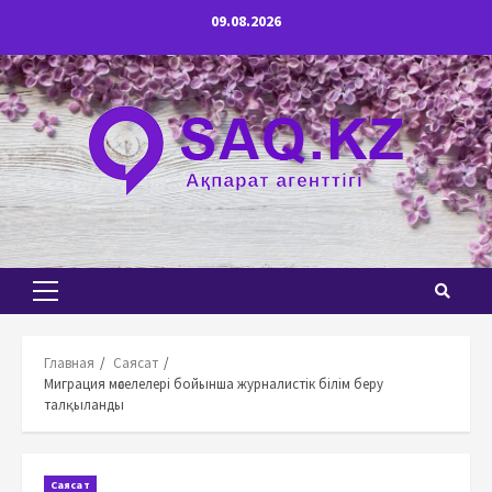
Перейти
09.08.2026
к
содержимому
Основное
меню
Главная
Саясат
Миграция мәселелері бойынша журналистік білім беру
талқыланды
Саясат