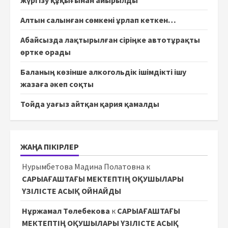
Алтын салынған сөмкені ұрлап кеткен…
Абайсызда лақтырылған сіріңке автотұрақты
өртке орады
Баланың көзінше алкогольдік ішімдікті ішу
жазаға әкеп соқты
Тойда уағыз айтқан қария қамалды
ЖАҢА ПІКІРЛЕР
Нурымбетова Мадина Полатовна
к
САРЫАҒАШТАҒЫ МЕКТЕПТІҢ ОҚУШЫЛАРЫ
ҮЗІЛІСТЕ АСЫҚ ОЙНАЙДЫ
Нұржамал Төлебекова
к
САРЫАҒАШТАҒЫ
МЕКТЕПТІҢ ОҚУШЫЛАРЫ ҮЗІЛІСТЕ АСЫҚ