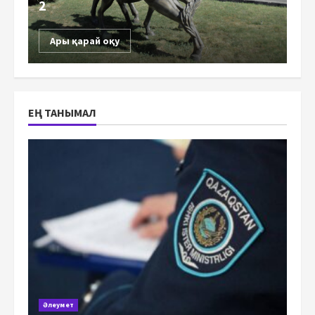
2
Ары қарай оқу
ЕҢ ТАНЫМАЛ
Әлеумет