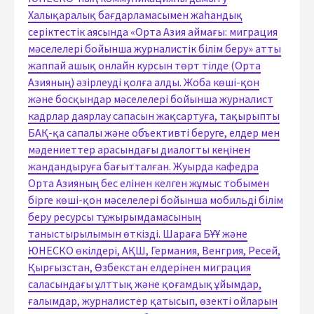
Халықаралық бағдарламасымен жаһандық
серіктестік аясында «Орта Азия аймағы: миграция
мәселелері бойынша журналистік білім беру» атты
жаппай ашық онлайн курсын төрт тілде (Орта
Азияның) әзірлеуді қолға алды. Жоба көші-қон
және босқындар мәселелері бойынша журналист
кадрлар даярлау сапасын жақсартуға, тақырыпты
БАҚ-қа сапалы және объективті беруге, елдер мен
мәдениеттер арасындағы диалогты кеңінен
жандандыруға бағытталған. Жуырда кафедра
Орта Азияның бес елінен келген жұмыс тобымен
бірге көші-қон мәселелері бойынша мобильді білім
беру ресурсы тұжырымдамасының
таныстырылымын өткізді. Шараға БҰҰ және
ЮНЕСКО өкілдері, АҚШ, Германия, Венгрия, Ресей,
Қырғызстан, Өзбекстан елдерінен миграция
саласындағы ұлттық және қоғамдық ұйымдар,
ғалымдар, журналистер қатысып, өзекті ойларын