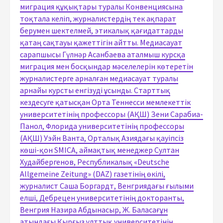
миграция құқықтары туралы Конвенциясына
тоқтала келіп, журналистердің тек ақпарат
берумен шектелмей, этикалық қағидаттарды
қатаң сақтауы қажеттігін айтты. Медиасауат
сарапшысы Гүлнәр Асанбаева аталмыш курсқа
миграция мен босқындар мәселелерін көтеретін
журналистерге арналған медиасауат туралы
арнайы курсты енгізуді ұсынды. Старттық
кездесуге қатысқан Орта Теннесси мемлекеттік
университетінің профессоры (АҚШ) Зени Сарабиа-
Панол, Флорида университетінің профессоры
(АҚШ) Уэйн Ванта, Орталық Азиядағы қауіпсіз
көші-қон SMICА, аймақтық менеджер Султан
Худайбергенов, Республикалық «Deutsche
Allgemeine Zeitung» (DAZ) газетінің өкілі,
журналист Caша Боргардт, Венгриядағы ғылыми
елші, Дебрецен университетінің докторанты,
Венгрия Назира Абдынасыр, Ж. Баласағұн
атындағы Қырғыз ұлттық университетінің