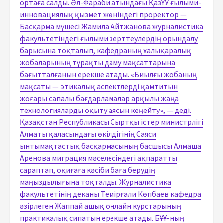
ортаға салды. Әл-Фараби атындағы ҚазҰУ ғылыми-
инновациялық қызмет жөніндегі проректор —
Басқарма мүшесі Жамила Айтжанова журналистика
факультетіндегі ғылыми зерттеулердің орындалу
барысына тоқталып, кафедраның халықаралық
жобаларының тұрақты даму мақсаттарына
бағытталғанын ерекше атады. «Биылғы жобаның
мақсаты — этикалық аспектлерді қамтитын
жоғары сапалы бағдарламалар арқылы жаңа
технологияларды оқыту аясын кеңейту», — деді.
Қазақстан Республикасы Сыртқы істер министрлігі
Алматы қаласындағы өкілдігінің Саяси
ынтымақтастық басқармасының басшысы Алмаша
Аренова миграция мәселесіндегі ақпаратты
сараптап, оқиғаға кәсіби баға берудің
маңыздылығына тоқталды. Журналистика
факультетінің деканы Темірғали Көпбаев кафедра
әзірлеген Жаппай ашық онлайн курстарының
практикалық сипатын ерекше атады. БҰҰ-ның