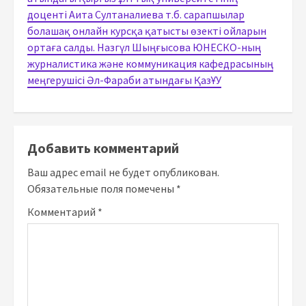
доценті Аита Султаналиева т.б. сарапшылар
болашақ онлайн курсқа қатысты өзекті ойларын
ортаға салды. Назгүл Шыңғысова ЮНЕСКО-ның
журналистика және коммуникация кафедрасының
меңгерушісі Әл-Фараби атындағы ҚазҰУ
Добавить комментарий
Ваш адрес email не будет опубликован.
Обязательные поля помечены
*
Комментарий
*