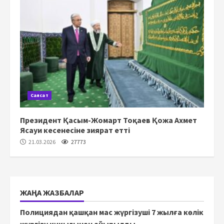
Саясат
Президент Қасым-Жомарт Тоқаев Қожа Ахмет
Ясауи кесенесіне зиярат етті
21.03.2026
27773
ЖАҢА ЖАЗБАЛАР
Полициядан қашқан мас жүргізуші 7 жылға көлік
жүргізу құқығынан айырылды