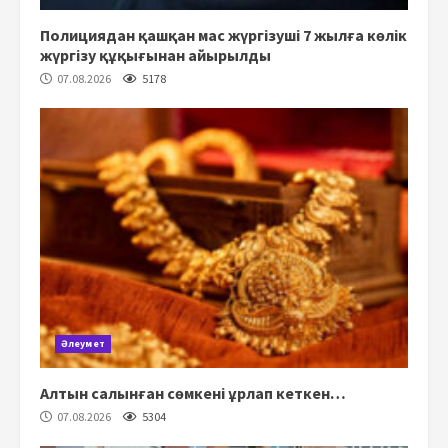
Полициядан қашқан мас жүргізуші 7 жылға көлік
жүргізу құқығынан айырылды
07.08.2026
5178
Әлеумет
Алтын салынған сөмкені ұрлап кеткен…
07.08.2026
5304