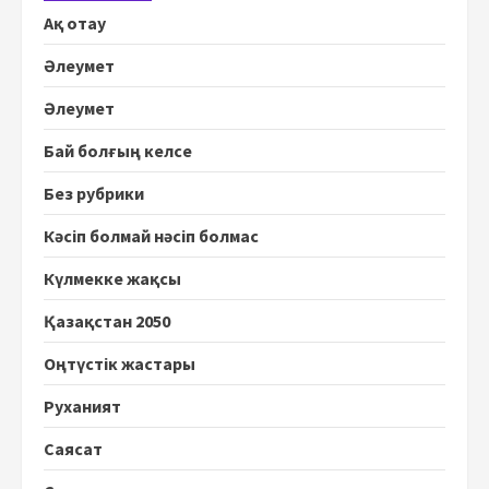
Ақ отау
Әлеумет
Әлеумет
Бай болғың келсе
Без рубрики
Кәсіп болмай нәсіп болмас
Күлмекке жақсы
Қазақстан 2050
Оңтүстік жастары
Руханият
Саясат