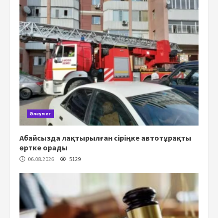
Әлеумет
Абайсызда лақтырылған сіріңке автотұрақты
өртке орады
06.08.2026
5129