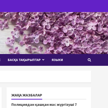
С
БАСҚА ТАҚЫРЫПТАР
ЯЗЫКИ
ЖАҢА ЖАЗБАЛАР
Полициядан қашқан мас жүргізуші 7