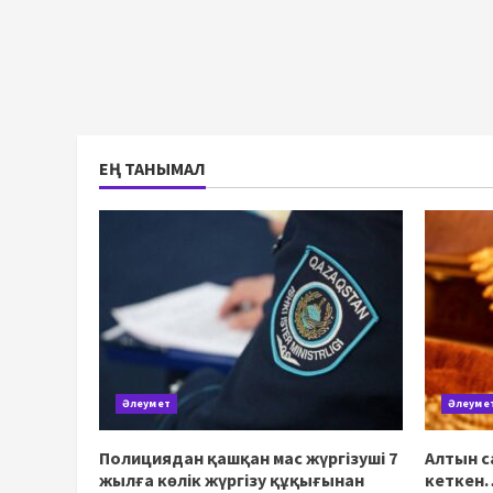
ЕҢ ТАНЫМАЛ
Әлеумет
Әлеуме
Полициядан қашқан мас жүргізуші 7
Алтын с
жылға көлік жүргізу құқығынан
кеткен