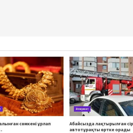
т
Әлеумет
алынған сөмкені ұрлап
Абайсызда лақтырылған сір
…
автотұрақты өртке орады