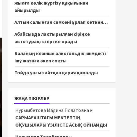
жылға көлік жүргізу құқығынан
айырылды
Алтын салынған сөмкені ұрлап кеткен…
Абайсызда лақтырылған сіріңке
автотұрақты өртке орады
Баланың көзінше алкогольдік ішімдікті
ішу жазаға әкеп соқты
Тойда уағыз айтқан қария қамалды
ЖАҢА ПІКІРЛЕР
Нурымбетова Мадина Полатовна
к
САРЫАҒАШТАҒЫ МЕКТЕПТІҢ
ОҚУШЫЛАРЫ ҮЗІЛІСТЕ АСЫҚ ОЙНАЙДЫ
Нұржамал Төлебекова
к