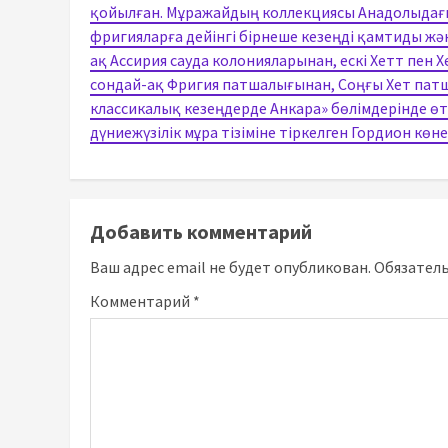
қойылған. Мұражайдың коллекциясы Анадолыдағы 
фригияларға дейінгі бірнеше кезеңді қамтиды жән
ақ Ассирия сауда колонияларынан, ескі Хетт пен 
сондай-ақ Фригия патшалығынан, Соңғы Хет пат
классикалық кезеңдерде Анкара» бөлімдерінде ө
дүниежүзілік мұра тізіміне тіркелген Гордион кө
Добавить комментарий
Ваш адрес email не будет опубликован.
Обязател
Комментарий
*