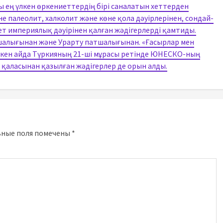
ең үлкен өркениеттердің бірі саналатын хеттерден
е палеолит, халколит және көне қола дәуірлерінен, сондай-
Хет империялық дәуірінен қалған жәдігерлерді қамтиды.
шалығынан және Урарту патшалығынан. «Ғасырлар мен
ткен айда Түркияның 21-ші мұрасы ретінде ЮНЕСКО-ның
не қаласынан қазылған жәдігерлер де орын алды.
ьные поля помечены
*