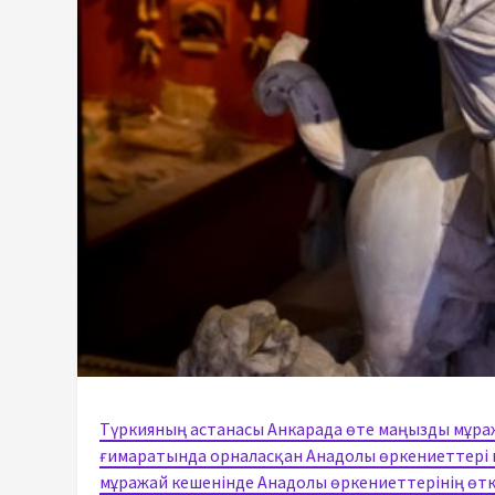
Түркияның астанасы Анкарада өте маңызды мұра
ғимаратында орналасқан Анадолы өркениеттері 
мұражай кешенінде Анадолы өркениеттерінің өтке