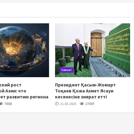
Саясат
ский рост
Президент Қасым-Жомарт
й Азии: что
Тоқаев Қожа Ахмет Ясауи
ет развитию региона
кесенесіне зиярат етті
7658
21.03.2026
27697