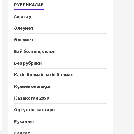
РУБРИКАЛАР
Ақ отау
Әлеумет
Әлеумет
Бай болғың келсе
Без рубрики
Кәсіп болмай нәсіп болмас
Күлмекке жақсы
Қазақстан 2050
Оңтүстік жастары
Руханият
Саясат