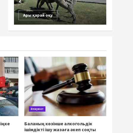
2
Ары қарай оқу
Әлеумет
іңке
Баланың көзінше алкогольдік
ішімдікті ішу жазаға әкеп соқты