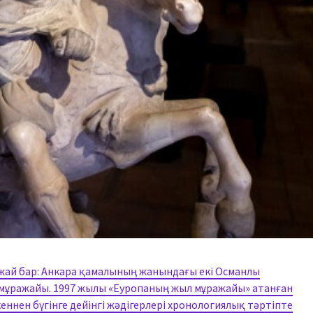
жай бар: Анкара қамалының жанындағы екі Османлы
мұражайы. 1997 жылы «Еуропаның жыл мұражайы» атанған
ннен бүгінге дейінгі жәдігерлері хронологиялық тәртіпте