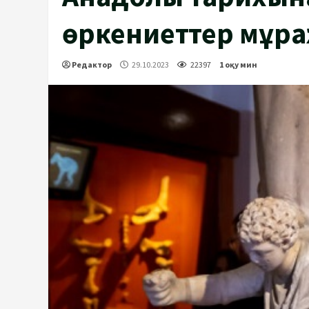
өркениеттер мұр
Редактор
29.10.2023
22397
1 оқу мин