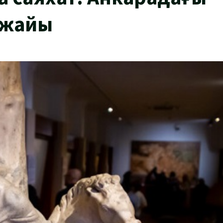
ажайы