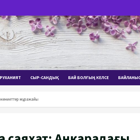
РУХАНИЯТ
СЫР-САНДЫҚ
БАЙ БОЛҒЫҢ КЕЛСЕ
БАЙЛАНЫ
өркениеттер мұражайы
 саяхат: Анкарадағы