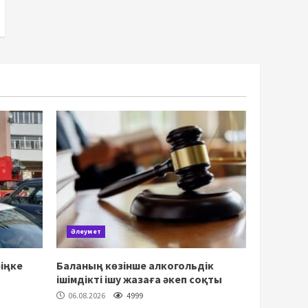
Әлеумет
іңке
Баланың көзінше алкогольдік
ішімдікті ішу жазаға әкеп соқты
06.08.2026
4999