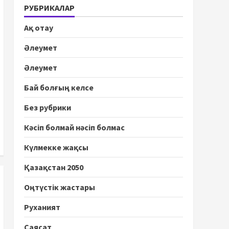
РУБРИКАЛАР
Ақ отау
Әлеумет
Әлеумет
Бай болғың келсе
Без рубрики
Кәсіп болмай нәсіп болмас
Күлмекке жақсы
Қазақстан 2050
Оңтүстік жастары
Руханият
Саясат