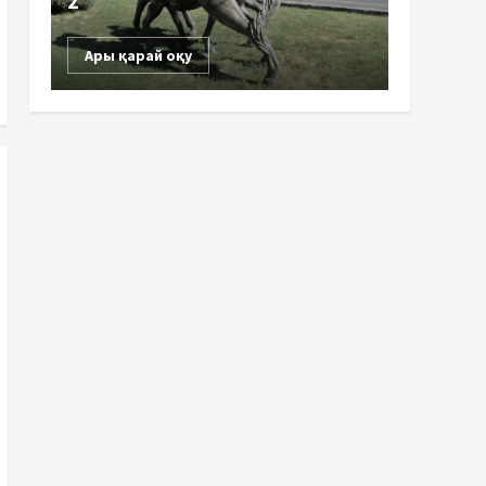
2
Ары қарай оқу