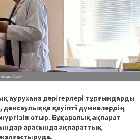
фото ТОКА
қ аурухана дәрігерлері тұрғындарды
, денсаулыққа қауіпті дүниелердің
жүргізіп отыр. Бұқаралық ақпарат
ғындар арасында ақпараттық
жалғастыруда.