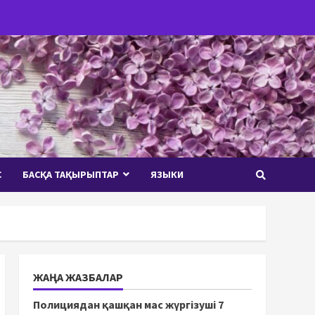
С
БАСҚА ТАҚЫРЫПТАР
ЯЗЫКИ
ЖАҢА ЖАЗБАЛАР
Полициядан қашқан мас жүргізуші 7