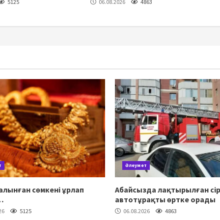
5125
06.08.2026
4863
т
Әлеумет
алынған сөмкені ұрлап
Абайсызда лақтырылған сір
…
автотұрақты өртке орады
26
5125
06.08.2026
4863