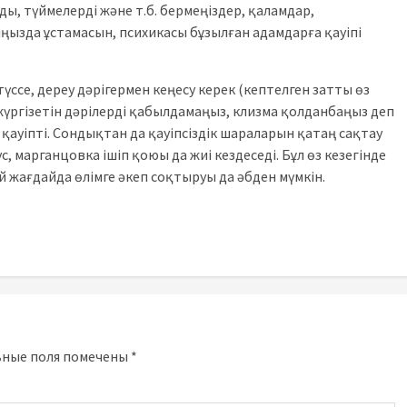
, түймелерді және т.б. бермеңіздер, қаламдар,
ңызда ұстамасын, психикасы бұзылған адамдарға қауіпі
үссе, дереу дәрігермен кеңесу керек (кептелген затты өз
жүргізетін дәрілерді қабылдамаңыз, клизма қолданбаңыз деп
қауіпті. Сондықтан да қауіпсіздік шараларын қатаң сақтау
, марганцовка ішіп қоюы да жиі кездеседі. Бұл өз кезегінде
ей жағдайда өлімге әкеп соқтыруы да әбден мүмкін.
ьные поля помечены
*