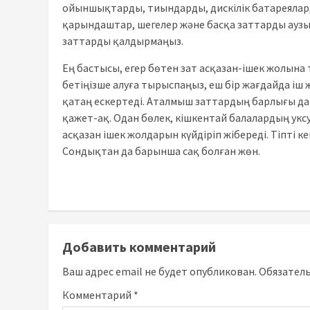
ойыншықтарды, тиындарды, дискілік батареяларды
қарындаштар, шегелер және басқа заттарды аузы
заттарды қалдырмаңыз.
Ең бастысы, егер бөтен зат асқазан-ішек жолына т
бетіңізше алуға тырыспаңыз, еш бір жағдайда іш 
қатаң ескертеді. Аталмыш заттардың барлығы да 
қажет-ақ. Одан бөлек, кішкентай балалардың уксус
асқазан ішек жолдарын күйдіріп жібереді. Тіпті к
Сондықтан да барынша сақ болған жөн.
Добавить комментарий
Ваш адрес email не будет опубликован.
Обязател
Комментарий
*