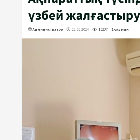
үзбей жалғастыр
Администратор
22.05.2024
15237
1 оқу мин