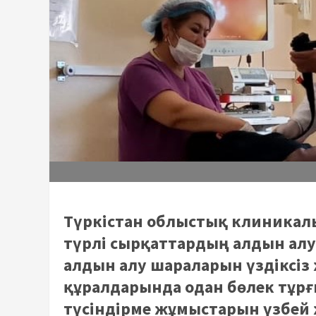
Түркістан облыстық клиникалы
түрлі сырқаттардың алдын алу
алдын алу шараларын үздіксіз 
құралдарында одан бөлек тұр
түсіндірме жұмыстарын үзбей 