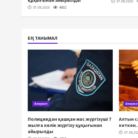
құқығынан айырылды
07.08.2026
07.08.2026
4832
ЕҢ ТАНЫМАЛ
Әлеумет
Әлеуме
Полициядан қашқан мас жүргізуші 7
Алтын с
жылға көлік жүргізу құқығынан
кеткен
айырылды
07.08.20