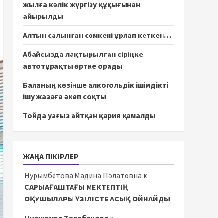
жылға көлік жүргізу құқығынан
айырылды
Алтын салынған сөмкені ұрлап кеткен…
Абайсызда лақтырылған сіріңке
автотұрақты өртке орады
Баланың көзінше алкогольдік ішімдікті
ішу жазаға әкеп соқты
Тойда уағыз айтқан қария қамалды
ЖАҢА ПІКІРЛЕР
Нурымбетова Мадина Полатовна
к
САРЫАҒАШТАҒЫ МЕКТЕПТІҢ
ОҚУШЫЛАРЫ ҮЗІЛІСТЕ АСЫҚ ОЙНАЙДЫ
Нұржамал Төлебекова
к