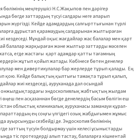
бөлімінің меңгерушісі Н.С.Жақыпов пен дәрігер
ында бөгде заттардың түсуі салдары неге апарып
рын жүргізді. Кейде адамдардың салғырттығынан түрлі
аларға дұрыстап қарамаудың салдарынан жылтыраған
иі кездеседі. Мұндай оқыс жағдайлар жас балалар мен қарт
тай балалар жарқыраған және жылтыр заттарды мәселен
жатса, егде жастағы қарт адамдар қатты тағамның
дердерін жұтып қойып жатады. Көбінесе бөтен денелер
лулар мен дивертикулалар бар жерлерде тұрып қалады. Ең
ұтып қою. Кейде балықтың қылтығы тамақта тұрып қалып,
дайлар жиі кездеседі, ауруханада дәл осындай
ғы онжылдықтардағы эндоскопиялық жабтықтың жылдам
уі өңеш пен асқазаннан бөгде денелердің басым бөлігін еш
кістан облыстық клиникалық ауруханасы заманауи құрал-
араттардың ең соңғы үлгідегі озық жабдығымен жұмыс
ында ауырсынуды сезбейді де. Эндоскопия бөлімінің
где заттың түсуін болдырмау үшін келесі ұсыныстарды
ында тіс протездерді алып тастау, балаларға кішкентай