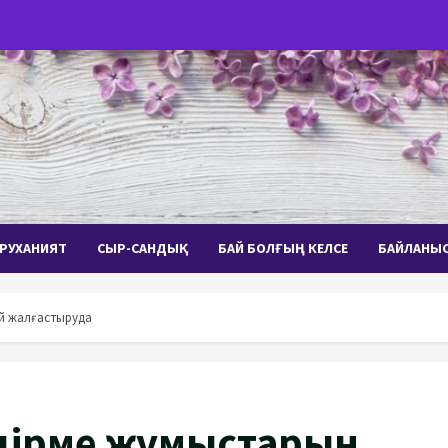
РУХАНИЯТ
СЫР-САНДЫҚ
БАЙ БОЛҒЫҢ КЕЛСЕ
БАЙЛАНЫ
ей жалғастыруда
ндірме жұмыстарын