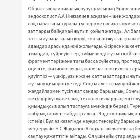
Облыстық клиникалық ауруханасының Эндоскопия 
эндоскопист А.А.Ниязалиев асқазан –ішек жолдар
соқтыратыны туралы түсіндірме насихат жұмыста
заттарды байқамай жұтып қойып жатады. Ал бал
затты аузына салып көруі, соңынан жұтып қоюы ж
адамдар арасында жиі жолығады. Әсіресе кішкен
тиындар, түйреуіштер, түймелерді жұтып қойып 
фрагменттері және тағы басқа сүйектер, протез
өңеште, физиологиялық және патологиялық тары
қауіптісі — үшкір, ұзын және қатты заттарды ж
жұтыну қиындап кетеді. Соңғы әлетте мұндай жағ
жағдайлармен түсіп жатқандар баршылық. Сон
жетілдірілуі және озық технологиялардың енгізіл
қиындықсыз алып тастауға мүмкіндік береді. Түр
жабдықтармен жабдықталған. Эндоскопиялық апп
істейді. Бұл өз кезегінде науқас тексерілу барыс
меңгерушісі Н.С.Жақыпов Асқазан-ішек жолына бө
сақтау қажеттігін айтады. Ол үшін ұйықтар алдын