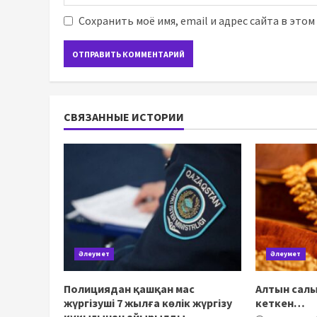
Сохранить моё имя, email и адрес сайта в это
СВЯЗАННЫЕ ИСТОРИИ
Әлеумет
Әлеумет
Полициядан қашқан мас
Алтын салы
жүргізуші 7 жылға көлік жүргізу
кеткен…