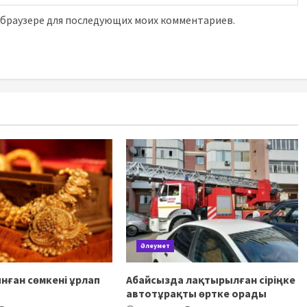
м браузере для последующих моих комментариев.
Әлеумет
нған сөмкені ұрлап
Абайсызда лақтырылған сіріңке
автотұрақты өртке орады