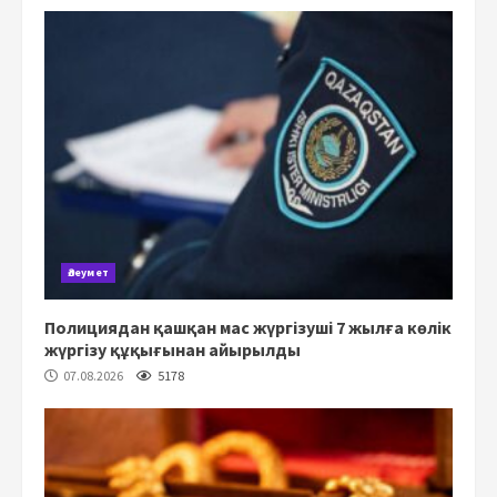
Әлеумет
Полициядан қашқан мас жүргізуші 7 жылға көлік
жүргізу құқығынан айырылды
07.08.2026
5178