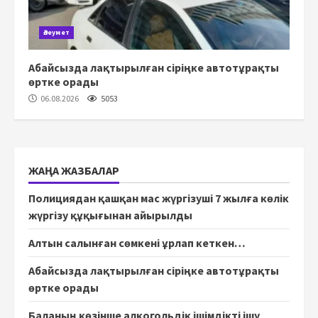
Әлеумет
Абайсызда лақтырылған сіріңке автотұрақты
өртке орады
06.08.2026
5053
ЖАҢА ЖАЗБАЛАР
Полициядан қашқан мас жүргізуші 7 жылға көлік
жүргізу құқығынан айырылды
Алтын салынған сөмкені ұрлап кеткен…
Абайсызда лақтырылған сіріңке автотұрақты
өртке орады
Баланың көзінше алкогольдік ішімдікті ішу