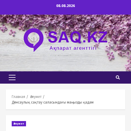
Перейти
08.08.2026
к
содержимому
Основное
меню
Главная
Әлеумет
Денсаулық сақтау саласындағы маңызды қадам
Әлеумет