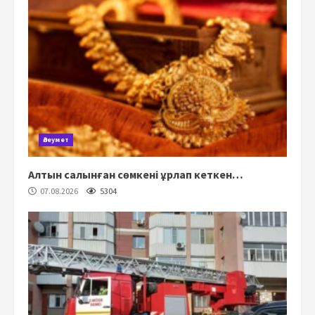
Әлеумет
Алтын салынған сөмкені ұрлап кеткен…
07.08.2026
5304