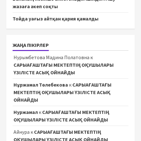
жазаға әкеп соқты
Тойда уағыз айтқан қария қамалды
ЖАҢА ПІКІРЛЕР
Нурымбетова Мадина Полатовна
к
САРЫАҒАШТАҒЫ МЕКТЕПТІҢ ОҚУШЫЛАРЫ
ҮЗІЛІСТЕ АСЫҚ ОЙНАЙДЫ
Нұржамал Төлебекова
к
САРЫАҒАШТАҒЫ
МЕКТЕПТІҢ ОҚУШЫЛАРЫ ҮЗІЛІСТЕ АСЫҚ
ОЙНАЙДЫ
Нуржамал
к
САРЫАҒАШТАҒЫ МЕКТЕПТІҢ
ОҚУШЫЛАРЫ ҮЗІЛІСТЕ АСЫҚ ОЙНАЙДЫ
Айнура
к
САРЫАҒАШТАҒЫ МЕКТЕПТІҢ
ОҚУШЫЛАРЫ ҮЗІЛІСТЕ АСЫҚ ОЙНАЙДЫ