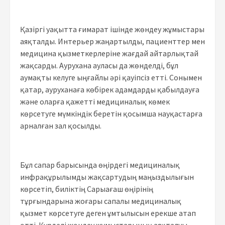
Қазіргі уақытта ғимарат ішінде жөндеу жұмыстары
аяқталды. Интерьер жаңартылды, пациенттер мен
медицина қызметкерлеріне жағдай айтарлықтай
жақсарды. Аурухана ауласы да жөнделді, бұл
аумақты келуге ыңғайлы әрі қауіпсіз етті. Сонымен
қатар, ауруханаға көбірек адамдарды қабылдауға
және оларға қажетті медициналық көмек
көрсетуге мүмкіндік беретін қосымша науқастарға
арналған зал қосылды.
Бұл сапар барысында өңірдегі медициналық
инфрақұрылымды жақсартудың маңыздылығын
көрсетіп, биліктің Сарыағаш өңірінің
тұрғындарына жоғары сапалы медициналық
қызмет көрсетуге деген ұмтылысын ерекше атап
өтті. Күрделі жөндеу жұмыстарының аяқталуы