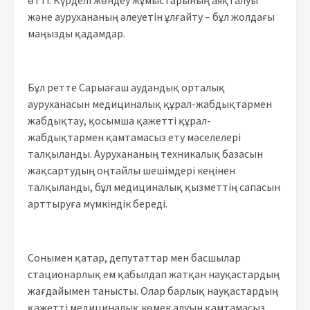
және аурухананың әлеуетін ұлғайту – бұл жолдағы
маңызды қадамдар.
Бұл ретте Сарыағаш аудандық орталық
ауруханасын медициналық құрал-жабдықтармен
жабдықтау, қосымша қажетті құрал-
жабдықтармен қамтамасыз ету мәселелері
талқыланды. Аурухананың техникалық базасын
жақсартудың оңтайлы шешімдері кеңінен
талқыланды, бұл медициналық қызметтің сапасын
арттыруға мүмкіндік береді.
Сонымен қатар, депутаттар мен басшылар
стационарлық ем қабылдап жатқан науқастардың
жағдайымен танысты. Олар барлық науқастардың
қажетті медициналық көмек алуын қамтамасыз