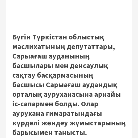
Бүгін Түркістан облыстық
мәслихатының депутаттары,
Сарыағаш ауданының
басшылары мен денсаулық
сақтау басқармасының
басшысы Сарыағаш аудандық
орталық ауруханасына арнайы
іс-сапармен болды. Олар
аурухана ғимаратындағы
күрделі жөндеу жұмыстарының
барысымен танысты.