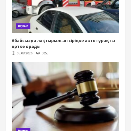
Әлеумет
Абайсызда лақтырылған сіріңке автотұрақты
өртке орады
06.08.2026
5053
Әлеумет