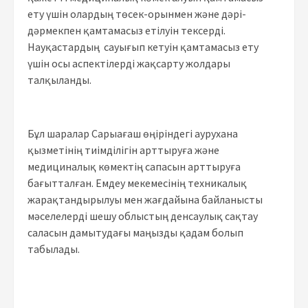
ету үшін олардың төсек-орынмен және дәрі-
дәрмекпен қамтамасыз етілуін тексерді.
Науқастардың сауығып кетуін қамтамасыз ету
үшін осы аспектілерді жақсарту жолдары
талқыланды.
Бұл шаралар Сарыағаш өңіріндегі аурухана
қызметінің тиімділігін арттыруға және
медициналық көмектің сапасын арттыруға
бағытталған. Емдеу мекемесінің техникалық
жарақтандырылуы мен жағдайына байланысты
мәселелерді шешу облыстың денсаулық сақтау
саласын дамытудағы маңызды қадам болып
табылады.