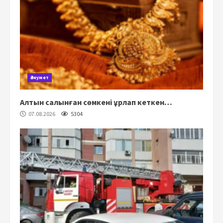
Әлеумет
Алтын салынған сөмкені ұрлап кеткен…
07.08.2026
5304