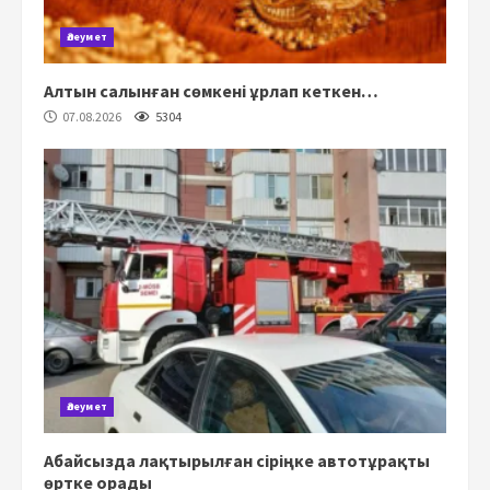
Әлеумет
Алтын салынған сөмкені ұрлап кеткен…
07.08.2026
5304
Әлеумет
Абайсызда лақтырылған сіріңке автотұрақты
өртке орады