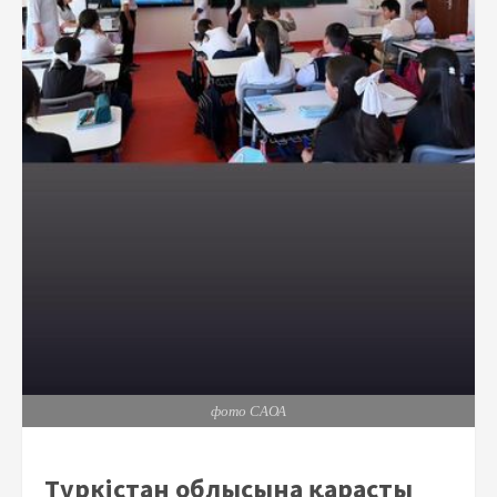
фото САОА
Түркістан облысына қарасты