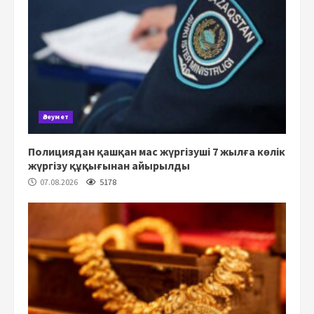
Әлеумет
Полициядан қашқан мас жүргізуші 7 жылға көлік
жүргізу құқығынан айырылды
07.08.2026
5178