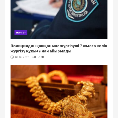
Әлеумет
Полициядан қашқан мас жүргізуші 7 жылға көлік
жүргізу құқығынан айырылды
07.08.2026
5178