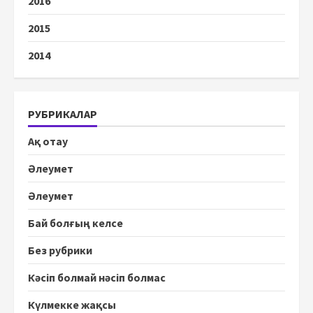
2016
2015
2014
РУБРИКАЛАР
Ақ отау
Әлеумет
Әлеумет
Бай болғың келсе
Без рубрики
Кәсіп болмай нәсіп болмас
Күлмекке жақсы