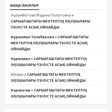
ЖАҢА ПІКІРЛЕР
Нурымбетова Мадина Полатовна
к
САРЫАҒАШТАҒЫ МЕКТЕПТІҢ ОҚУШЫЛАРЫ
ҮЗІЛІСТЕ АСЫҚ ОЙНАЙДЫ
Нұржамал Төлебекова
к
САРЫАҒАШТАҒЫ
МЕКТЕПТІҢ ОҚУШЫЛАРЫ ҮЗІЛІСТЕ АСЫҚ
ОЙНАЙДЫ
Нуржамал
к
САРЫАҒАШТАҒЫ МЕКТЕПТІҢ
ОҚУШЫЛАРЫ ҮЗІЛІСТЕ АСЫҚ ОЙНАЙДЫ
Айнура
к
САРЫАҒАШТАҒЫ МЕКТЕПТІҢ
ОҚУШЫЛАРЫ ҮЗІЛІСТЕ АСЫҚ ОЙНАЙДЫ
Карлығаш
к
САРЫАҒАШТАҒЫ МЕКТЕПТІҢ
ОҚУШЫЛАРЫ ҮЗІЛІСТЕ АСЫҚ ОЙНАЙДЫ