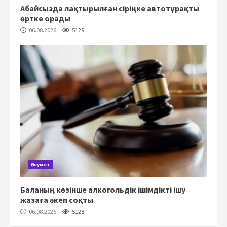
Абайсызда лақтырылған сіріңке автотұрақты
өртке орады
06.08.2026
5129
Әлеумет
Баланың көзінше алкогольдік ішімдікті ішу
жазаға әкеп соқты
06.08.2026
5128