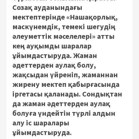
Созақ ауданындағы
мектептерінде «Нашақорлық,
маскүнемдік, темекі шегудің
әлеуметтік мәселелері» атты
кең ауқымды шаралар
ұйымдастыруда. Жаман
әдеттерден аулақ болу,
жақсыдан үйреніп, жаманнан
жирену мектеп қабырғасында
іргетасы қаланады. Сондықтан
да жаман әдеттерден аулақ
болуға үндейтін түрлі алдын
алу іс шаралары
ұйымдастыруда.