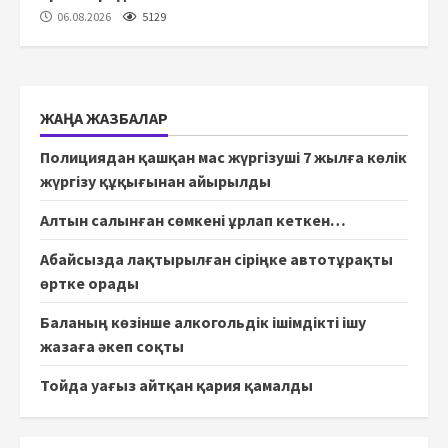
06.08.2026
5129
ЖАҢА ЖАЗБАЛАР
Полициядан қашқан мас жүргізуші 7 жылға көлік
жүргізу құқығынан айырылды
Алтын салынған сөмкені ұрлап кеткен…
Абайсызда лақтырылған сіріңке автотұрақты
өртке орады
Баланың көзінше алкогольдік ішімдікті ішу
жазаға әкеп соқты
Тойда уағыз айтқан қария қамалды