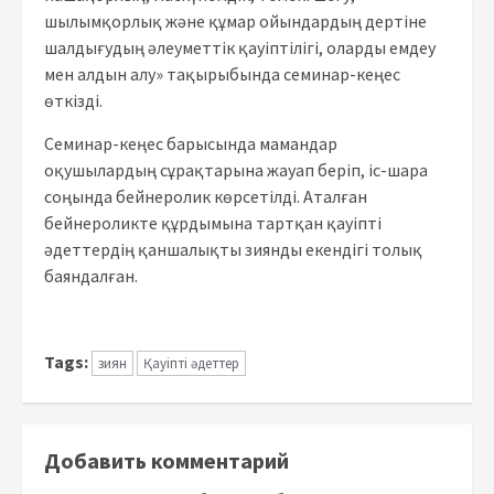
шылымқорлық және құмар ойындардың дертіне
шалдығудың әлеуметтік қауіптілігі, оларды емдеу
мен алдын алу» тақырыбында семинар-кеңес
өткізді.
Семинар-кеңес барысында мамандар
оқушылардың сұрақтарына жауап беріп, іс-шара
соңында бейнеролик көрсетілді. Аталған
бейнероликте құрдымына тартқан қауіпті
әдеттердің қаншалықты зиянды екендігі толық
баяндалған.
Tags:
зиян
Қауіпті әдеттер
Добавить комментарий