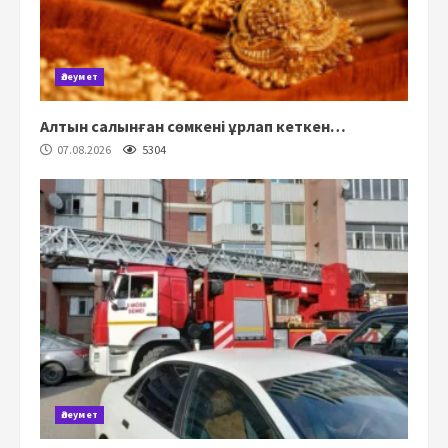
Әлеумет
Алтын салынған сөмкені ұрлап кеткен…
07.08.2026
5304
Әлеумет