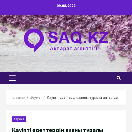
Перейти
09.08.2026
к
содержимому
Основное
меню
Главная
Әлеумет
Қауіпті әдеттердің зияны туралы айтылды
Әлеумет
Қауіпті әдеттердің зияны туралы