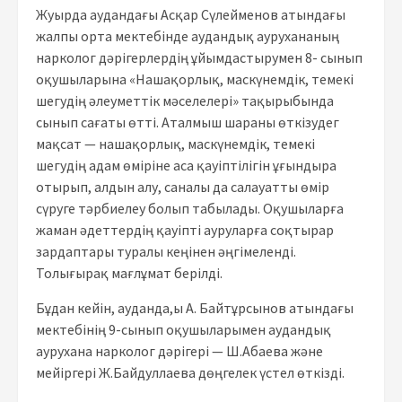
Жуырда аудандағы Асқар Сүлейменов атындағы
жалпы орта мектебінде аудандық аурухананың
нарколог дәрігерлердің ұйымдастырумен 8- сынып
оқушыларына «Нашақорлық, маскүнемдік, темекі
шегудің әлеуметтік мәселелері» тақырыбында
сынып сағаты өтті. Аталмыш шараны өткізудег
мақсат — нашақорлық, маскүнемдік, темекі
шегудің адам өміріне аса қауіптілігін ұғындыра
отырып, алдын алу, саналы да салауатты өмір
сүруге тәрбиелеу болып табылады. Оқушыларға
жаман әдеттердің қауіпті ауруларға соқтырар
зардаптары туралы кеңінен әңгімеленді.
Толығырақ мағлұмат берілді.
Бұдан кейін, ауданда,ы А. Байтұрсынов атындағы
мектебінің 9-сынып оқушыларымен аудандық
аурухана нарколог дәрігері — Ш.Абаева және
мейіргері Ж.Байдуллаева дөңгелек үстел өткізді.