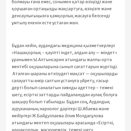
болмауы ғана емес, сонымен қатар өзіңізді және
қоршаған ортаңызды жақсартуға, өзіңізге және
денсаулығыңызға қамқорлық жасауға белсенді
ұмтылу екенін есте ұстаған жөн.
Бұдан кейін, аудандағы медицина қызметкерлері
«Нашақорлық – қауіпті індет, алдын алу — міндет»
ұранымен Ы.Алтынсарин атындағы жалпы орта
мектебі оқушыларына сынып сағаттарын жүргізді.
Аталған шараны өткізудегі мақсат — оқушыларды
салауатты өмір салтын ұстануға үйрету, ғасыр
дерті болып саналатын зиянды әдеттер – темекі
шегу, есірткі заттарды пайдаланудан аулақ болуға
шақыру болып табылады. Бұдан соң, Аудандық
аурухананың нарколог дәрігері Ш.Абаева және
мейіргері Ж.Байдуллаева Әлия Молдағұлова
атындағы мектеп оқушылары арасында «Есірткі,
нашақорлық, маскүнемдік, темекі шегу,