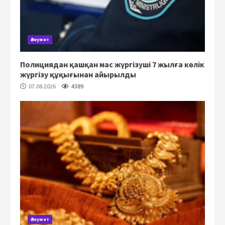
Әлеумет
Полициядан қашқан мас жүргізуші 7 жылға көлік
жүргізу құқығынан айырылды
07.08.2026
4389
Әлеумет