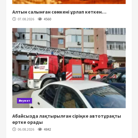
Алтын салынған сөмкені ұрлап кеткен…
07.08.2026
4560
Әлеумет
Абайсызда лақтырылған сіріңке автотұрақты
өртке орады
06.08.2026
4842