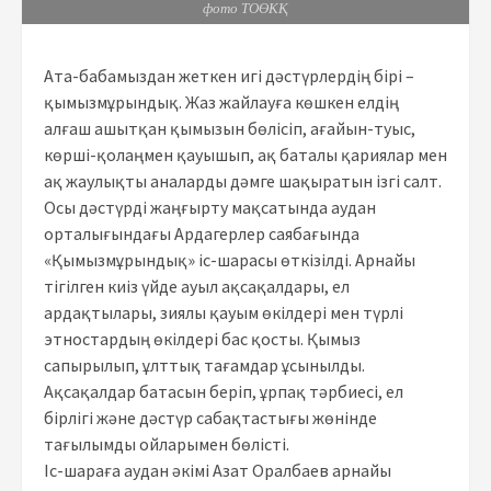
фото ТОӨКҚ
Ата-бабамыздан жеткен игі дәстүрлердің бірі –
қымызмұрындық. Жаз жайлауға көшкен елдің
алғаш ашытқан қымызын бөлісіп, ағайын-туыс,
көрші-қолаңмен қауышып, ақ баталы қариялар мен
ақ жаулықты аналарды дәмге шақыратын ізгі салт.
Осы дәстүрді жаңғырту мақсатында аудан
орталығындағы Ардагерлер саябағында
«Қымызмұрындық» іс-шарасы өткізілді. Арнайы
тігілген киіз үйде ауыл ақсақалдары, ел
ардақтылары, зиялы қауым өкілдері мен түрлі
этностардың өкілдері бас қосты. Қымыз
сапырылып, ұлттық тағамдар ұсынылды.
Ақсақалдар батасын беріп, ұрпақ тәрбиесі, ел
бірлігі және дәстүр сабақтастығы жөнінде
тағылымды ойларымен бөлісті.
Іс-шараға аудан әкімі Азат Оралбаев арнайы