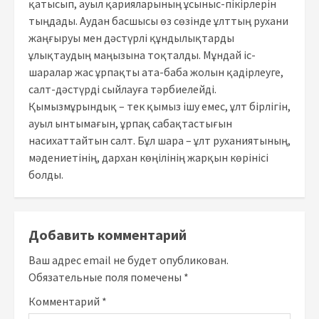
қатысып, ауыл қарияларының ұсыныс-пікірлерін
тыңдады. Аудан басшысы өз сөзінде ұлттың рухани
жаңғыруы мен дәстүрлі құндылықтарды
ұлықтаудың маңызына тоқталды. Мұндай іс-
шаралар жас ұрпақты ата-баба жолын қадірлеуге,
салт-дәстүрді сыйлауға тәрбиелейді.
Қымызмұрындық – тек қымыз ішу емес, ұлт бірлігін,
ауыл ынтымағын, ұрпақ сабақтастығын
насихаттайтын салт. Бұл шара – ұлт руханиятының,
мәдениетінің, дархан көңілінің жарқын көрінісі
болды.
Добавить комментарий
Ваш адрес email не будет опубликован.
Обязательные поля помечены
*
Комментарий
*