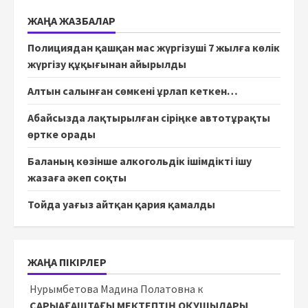
ЖАҢА ЖАЗБАЛАР
Полициядан қашқан мас жүргізуші 7 жылға көлік
жүргізу құқығынан айырылды
Алтын салынған сөмкені ұрлап кеткен…
Абайсызда лақтырылған сіріңке автотұрақты
өртке орады
Баланың көзінше алкогольдік ішімдікті ішу
жазаға әкеп соқты
Тойда уағыз айтқан қария қамалды
ЖАҢА ПІКІРЛЕР
Нурымбетова Мадина Полатовна
к
САРЫАҒАШТАҒЫ МЕКТЕПТІҢ ОҚУШЫЛАРЫ