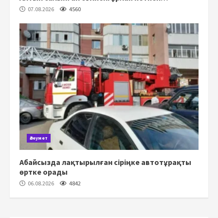
07.08.2026
4560
Әлеумет
Абайсызда лақтырылған сіріңке автотұрақты
өртке орады
06.08.2026
4842