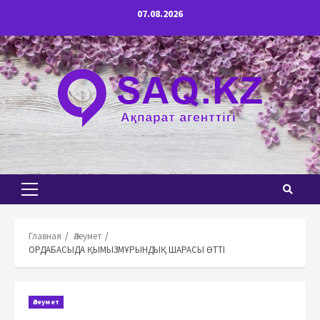
Перейти
07.08.2026
к
содержимому
Основное
меню
Главная
Әлеумет
ОРДАБАСЫДА ҚЫМЫЗМҰРЫНДЫҚ ШАРАСЫ ӨТТІ
Әлеумет