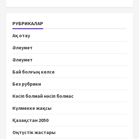
РУБРИКАЛАР
Ақ отау
Әлеумет
Әлеумет
Бай болғың келсе
Без рубрики
Кәсіп болмай нәсіп болмас
Күлмекке жақсы
Қазақстан 2050
Оңтүстік жастары