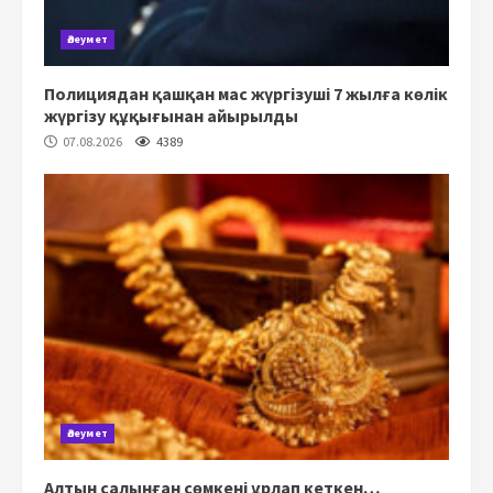
Әлеумет
Полициядан қашқан мас жүргізуші 7 жылға көлік
жүргізу құқығынан айырылды
07.08.2026
4389
Әлеумет
Алтын салынған сөмкені ұрлап кеткен…