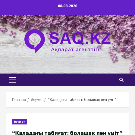
Перейти
08.08.2026
к
содержимому
Основное
меню
Главная
Әлеумет
“Қаладағы табиғат: болашақ пен үміт”
Әлеумет
“Қаладағы табиғат: болашақ пен үміт”