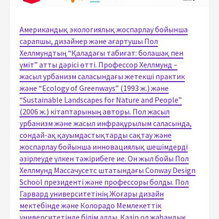
Американдық экологиялық жоспарлау бойынша
сарапшы, дизайнер және ағартушы Пол
Хеллмундтың “Қаладағы табиғат: болашақ пен
үміт” атты дәрісі өтті. Профессор Хеллмунд –
жасыл урбанизм саласындағы жетекші практик
және “Ecology of Greenways” (1993 ж.) және
“Sustainable Landscapes for Nature and People”
(2006 ж.) кітаптарының авторы. Пол жасыл
урбанизм және жасыл инфрақұрылым саласында,
сондай-ақ қауымдастықтарды сақтау және
жоспарлау бойынша инновациялық шешімдерді
әзірлеуде үлкен тәжірибеге ие. Он жыл бойы Пол
Хеллмунд Массачусетс штатындағы Conway Design
School президенті және профессоры болды. Пол
Гарвард университетінің Жоғары дизайн
мектебінде және Колорадо Мемлекеттік
университетінде білім алды. Қазір ол жаһандық