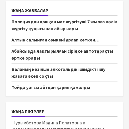
ЖАҢА ЖАЗБАЛАР
Полициядан қашқан мас жүргізуші 7 жылға көлік
жүргізу құқығынан айырылды
Алтын салынған сөмкені ұрлап кеткен…
Абайсызда лақтырылған сіріңке автотұрақты
өртке орады
Баланың көзінше алкогольдік ішімдікті ішу
жазаға әкеп соқты
Тойда уағыз айтқан қария қамалды
ЖАҢА ПІКІРЛЕР
Нурымбетова Мадина Полатовна
к