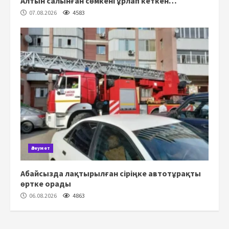
Алтын салынған сөмкені ұрлап кеткен…
07.08.2026
4583
Әлеумет
Абайсызда лақтырылған сіріңке автотұрақты
өртке орады
06.08.2026
4863