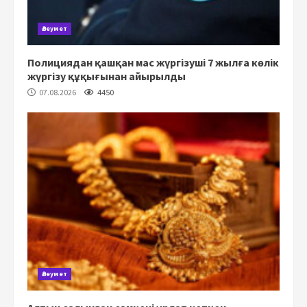
Әлеумет
Полициядан қашқан мас жүргізуші 7 жылға көлік
жүргізу құқығынан айырылды
07.08.2026
4450
Әлеумет