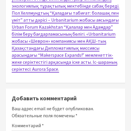
экологиялық тұрақтылық мектебінде сабақ береді.
Пол Хеллмундтың “Қаладағы табиғат: болашақ пен
үміт” атты дәрісі – Urbanitarium жобасы аясындағы
Urban Forum Kazakhstan “Қалалар мен Адамдар”
білім беру бағдарламасының бөлігі. «Urbanitarium
жобасы «Шеврон» компаниясы мен АҚШ-тың
Қазақстандағы Дипломатиялық миссиясы
арасындағы “Makerspace Expands!” мемлекеттік-
жеке серіктестігі арқасында іске асты. Іс-шараның
серіктесі: Aurora Space.
Добавить комментарий
Ваш адрес email не будет опубликован.
Обязательные поля помечены
*
Комментарий
*