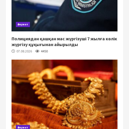
Әлеумет
Полициядан қашқан мас жүргізуші 7 жылға көлік
жүргізу құқығынан айырылды
07.08.2026
4450
Әлеумет