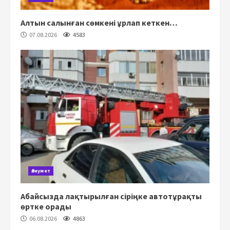
Алтын салынған сөмкені ұрлап кеткен…
07.08.2026
4583
Әлеумет
Абайсызда лақтырылған сіріңке автотұрақты
өртке орады
06.08.2026
4863