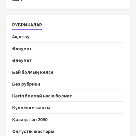
РУБРИКАЛАР
Ақ отау
Әлеумет
Әлеумет
Бай болғың келсе
Без рубрики
Кәсіп болмай нәсіп болмас
Күлмекке жақсы
Қазақстан 2050
Оңтүстік жастары