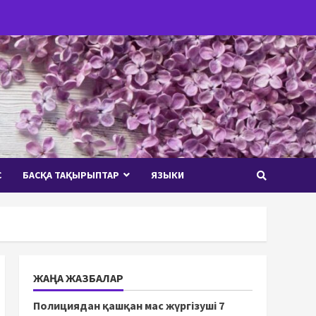
С
БАСҚА ТАҚЫРЫПТАР
ЯЗЫКИ
ЖАҢА ЖАЗБАЛАР
Полициядан қашқан мас жүргізуші 7