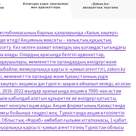
Республикасының барлық қалаларында «Халық заңгері»
лде өтеді! Акцияның мақсаты – халықтың құқықтық
сету. Кез келген азамат еліміздің заң қоғамдастығындағы
ала алады. Олардың арасында белгілі адвокаттар,
ындаушылары, мемлекеттік органдардың өкілдері және
байлас жемқорлыққа қарсы іс-қимыл агенттігі, zakon.kz
, мемлекеттік органдар және Қазақстанның үздік
заңгері» акциясы дәстүрлі іс-шараға айналып келеді, ал оған
. 2016-2022 жылдар аралығында акцияға 7000-нан астам
шім қабылдай алатын құзыретке ие өкілдері қатысты.
замат консультация алды. Акция форматының Қазақстанда
ясы бойынша теңдесі жоқ. Түркістанда акция өткізілетін
й, Облыстық «Фараб» әмбебап ғылыми кітапханасы, 1 қабат.
мқорлыққа қарсы іс-қимыл агенттігінің Түркістан облысы