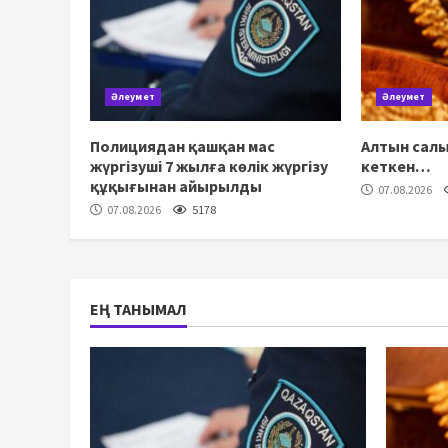
Әлеумет
Әлеумет
Полициядан қашқан мас
Алтын салы
жүргізуші 7 жылға көлік жүргізу
кеткен…
құқығынан айырылды
07.08.2026
07.08.2026
5178
ЕҢ ТАНЫМАЛ