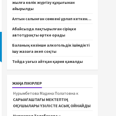
жылға көлік жүргізу құқығынан
айырылды
Алтын салынған сөмкені ұрлап кеткен…
Абайсызда лақтырылған сіріңке
автотұрақты өртке орады
Баланың көзінше алкогольдік ішімдікті
ішу жазаға әкеп соқты
Тойда уағыз айтқан қария қамалды
ЖАҢА ПІКІРЛЕР
Нурымбетова Мадина Полатовна
к
САРЫАҒАШТАҒЫ МЕКТЕПТІҢ
ОҚУШЫЛАРЫ ҮЗІЛІСТЕ АСЫҚ ОЙНАЙДЫ
Нұржамал Төлебекова
к