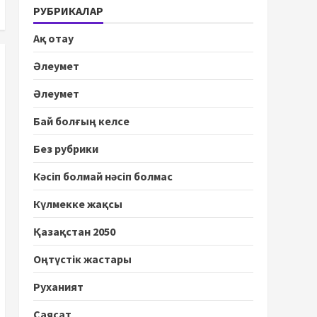
РУБРИКАЛАР
Ақ отау
Әлеумет
Әлеумет
Бай болғың келсе
Без рубрики
Кәсіп болмай нәсіп болмас
Күлмекке жақсы
Қазақстан 2050
Оңтүстік жастары
Руханият
Саясат