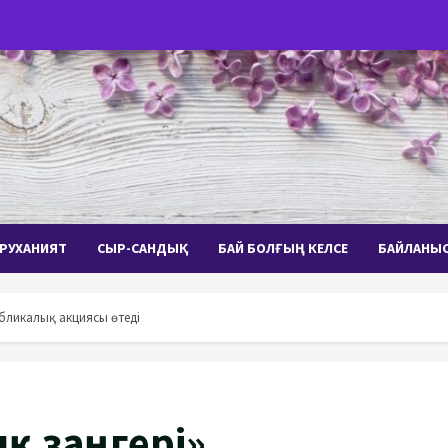
РУХАНИЯТ
СЫР-САНДЫҚ
БАЙ БОЛҒЫҢ КЕЛСЕ
БАЙЛАНЫ
убликалық акциясы өтеді
қ заңгері»