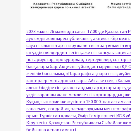
2023 жылы 26 мамырда сағат 17.00-де Қазақстан 
ауқымды жалпыреспубликалық акциясы бір мезгі
сауаттылығын арттыру және тегін заң көмегін көр
ең үздік өкілдерден тегін қажетті консультация 
нотариустар, прокурорлар, тергеушілер, сот ор
басқалары бар. Акцияны ұйымдастырушылар ҚР Сы
желілік басылымы, «Параграф» ақпараттық жүйесі
заңгерлері мен адвокаттары. Айта кетсек, «Халық 
алғыс білдіретін қазақстандықтар қатары артуда
үздік сарапшы және мемлекеттік органдардың ше
Құқықтық көмекке жүгінген 150 000-нан астам а
ғана емес, сондай-ақ әлемде ауқымы мен географи
орын: Түркістан қаласы, Әмір Темір көшесі №28 ү
Кіру тегін. Қазақстан Республикасы Сыбайлас же
бойынша департаменті.