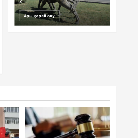
2
Ары қарай оқу