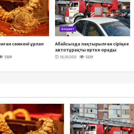
Әлеумет
нған сөмкені ұрлап
Абайсызда лақтырылған сіріңке
автотұрақты өртке орады
5304
06.08.2026
5129