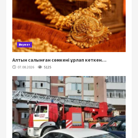
Әлеумет
Алтын салынған сөмкені ұрлап кеткен…
07.08.2026
5125