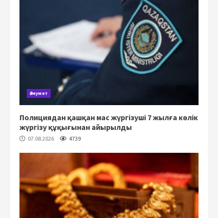
Әлеумет
Полициядан қашқан мас жүргізуші 7 жылға көлік
жүргізу құқығынан айырылды
07.08.2026
4739