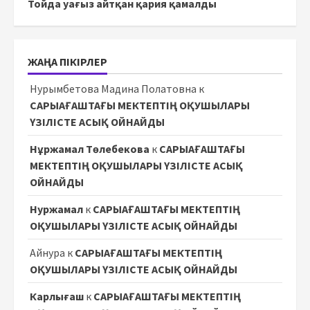
Тойда уағыз айтқан қария қамалды
ЖАҢА ПІКІРЛЕР
Нурымбетова Мадина Полатовна
к
САРЫАҒАШТАҒЫ МЕКТЕПТІҢ ОҚУШЫЛАРЫ
ҮЗІЛІСТЕ АСЫҚ ОЙНАЙДЫ
Нұржамал Төлебекова
к
САРЫАҒАШТАҒЫ
МЕКТЕПТІҢ ОҚУШЫЛАРЫ ҮЗІЛІСТЕ АСЫҚ
ОЙНАЙДЫ
Нуржамал
к
САРЫАҒАШТАҒЫ МЕКТЕПТІҢ
ОҚУШЫЛАРЫ ҮЗІЛІСТЕ АСЫҚ ОЙНАЙДЫ
Айнура
к
САРЫАҒАШТАҒЫ МЕКТЕПТІҢ
ОҚУШЫЛАРЫ ҮЗІЛІСТЕ АСЫҚ ОЙНАЙДЫ
Карлығаш
к
САРЫАҒАШТАҒЫ МЕКТЕПТІҢ