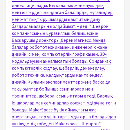
инвестициялады. Біз қалалық және ауылдық
мектептердегі мыңдаған балаларды, мұғалімдер
мен жаттықтырушыларды қамтитын даму
бағдарламаларын қолдаймыз”, – деді “Шеврон”
компаниясының Еуразиялық бөлімшесінің
Басқарушы директоры Дерек Магнесс. Мұнда
балалар робототехникамен, инженерлік және
дизайн ісімен, компьютерлік графикамен, 3D-
модельдеумен айналысатын болады. Сондай-ақ
компьютерлік кодтау, шеберлік, дәнекерлеу,
робототехника, қалдықтарды қайта өңдеу,
дизайн, ғылыми эксперименттер және басқа да
тақырыптар бойынша семинарлар мен
тренингтер, шеберлік сыныптары өтеді. Барлық
іс-шаралар мен семинарлар қолжетімді және тегін
болады. MakerSpace бүкіл аймақтағы жас
өнертапқыштар үшін тартымды орын болады деп
күтілуде. Ақтөбедегі Makerspace “Шеврон”