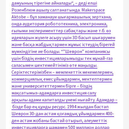
дамуының тірегіне айналады“, – деді елші
Розенблюм ашылу салтанатында. Makerspace
Aktobe – бұл заманауи шығармашылық зертхана,
онда аудитория робототехника, электроника,
ғылыми эксперименттер сабақтары және т.б. өз
идеяларын жүзеге асыру үшін 3D басып шығарумен
және басқа жабдықтармен жұмыс істеудің бірегей
мүмкіндігіне ие болады. “”Шеврон” компаниясы
үшін біздің инвестицияларымызды тек мұнай-газ
саласымен шектемейтініміз өте маңызды.
Серіктестерімізбен – мемлекеттік мекемелермен,
коммерциялық емес ұйымдармен, мектептермен
және университеттермен бірге – біздің
мақсатымыз-адамдарға инвестиция салу
арқылы адами капиталды үнемі нығайту. Адамдар –
бізде бар ең құнды ресурс. 1994 жылдан бастап
Шеврон 30-дан астам қоғамдық ұйымдармен 400-
ден астам жобаны бастай отырып, әлеуметтік
инвестицияларға шамамен 500 миллион доллар