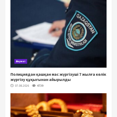
Әлеумет
Полициядан қашқан мас жүргізуші 7 жылға көлік
жүргізу құқығынан айырылды
07.08.2026
4739