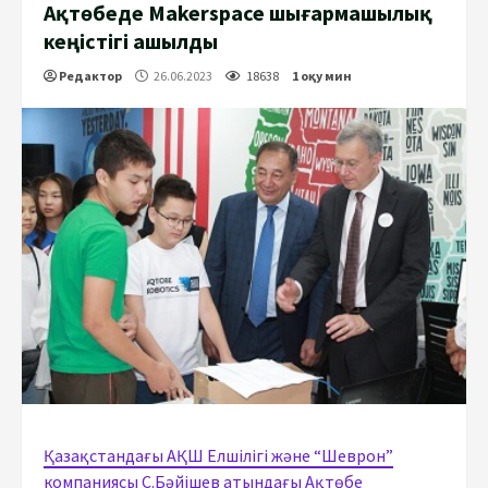
Ақтөбеде Makerspace шығармашылық
кеңістігі ашылды
Редактор
26.06.2023
18638
1 оқу мин
Қазақстандағы АҚШ Елшілігі және “Шеврон”
компаниясы C.Бәйішев атындағы Ақтөбе