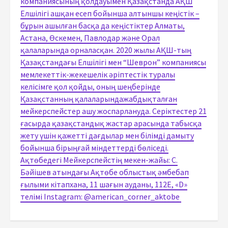
компаниясының қолдауымен Қазақстанда АҚШ
Елшілігі ашқан есеп бойынша алтыншы кеңістік –
бұрын ашылған басқа да кеңістіктер Алматы,
Астана, Өскемен, Павлодар және Орал
қалаларында орналасқан. 2020 жылы АҚШ-тың
Қазақстандағы Елшілігі мен “Шеврон” компаниясы
мемлекеттік-жекешелік әріптестік туралы
келісімге қол қойды, оның шеңберінде
Қазақстанның қалаларындажабдықталған
мейкерспейстер ашу жоспарлануда. Серіктестер 21
ғасырда қазақстандық жастар арасында табысқа
жету үшін қажетті дағдылар мен білімді дамыту
бойынша бірыңғай міндеттерді бөліседі.
Ақтөбедегі Мейкерспейстің мекен-жайы: C.
Бәйішев атындағы Ақтөбе облыстық әмбебап
ғылыми кітапхана, 11 шағын ауданы, 112Е, «D»
телімі Instagram: @american_corner_aktobe