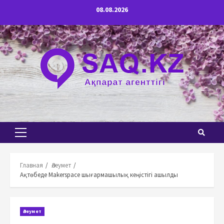
Перейти
08.08.2026
к
содержимому
Основное
меню
Главная
Әлеумет
Ақтөбеде Makerspace шығармашылық кеңістігі ашылды
Әлеумет