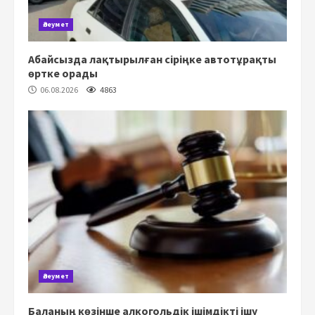
Әлеумет
Абайсызда лақтырылған сіріңке автотұрақты
өртке орады
06.08.2026
4863
Әлеумет
Баланың көзінше алкогольдік ішімдікті ішу