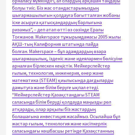
орналасу мүмкіндігі, ал олардың әрқашан таңдауы
болуы тиіс. Біз жас отандастарымыздың
шығармашылығын қолдауға бағытталған жобаны
іске асыруға қатысқандардың барлығына
ризамыз”, – деп атап өтті өз сөзінде Ералы
Тоғжанов. Makerspace тұжырымдамасы 2005 жылы
АҚШ-тың Калифорния штатында пайда
болған. Makerspace – бұл адамдардың өзара
шығармашылық, ізденіс және идеялармен бөлісуіне
арналған бірлескен кеңістік. Мейкерспейстер
ғылым, технология, инженерия, өнер және
математика (STEAM) қиылысында дағдыларды
дамытуға және білім беруге ықпал етеді.
“Мейкерспейстер Қазақстандағы STEAM
саласында білім беруді қолдауда маңызды рөл
атқарады, олар арқылы біз жастардың
болашағына инвестиция жасаймыз. Осылайша бұл
жастар ғылым, технология және кәсіпкерлік
саласындағы көшбасшы ретінде Қазақстанның