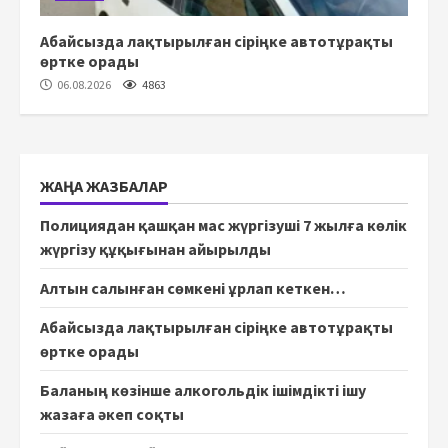
Абайсызда лақтырылған сіріңке автотұрақты
өртке орады
06.08.2026
4863
ЖАҢА ЖАЗБАЛАР
Полициядан қашқан мас жүргізуші 7 жылға көлік
жүргізу құқығынан айырылды
Алтын салынған сөмкені ұрлап кеткен…
Абайсызда лақтырылған сіріңке автотұрақты
өртке орады
Баланың көзінше алкогольдік ішімдікті ішу
жазаға әкеп соқты