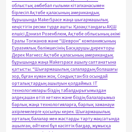
облыстық әмбебап ғылыми кітапханасымен
бірлесіп Ақтөбе қаласының американдық
бұрышында MakerSpace жаңа шығармашылық
кеңістігін ресми түрде ашты. Қазақстандағы АҚШ
елшісі Дэниэл Розенблюм, Ақтөбе облысының әкімі
Ералы Тоғжанов және “Шеврон” компаниясының
Еуразиялық бөлімшесінің Басқарушы директоры
Дерек Магнесс Ақтөбе қаласының американдық
бұрышында жаңа Makerspace ашылу салтанатына
қатысты. “Шығармашылық салалардың болашағы
зор, бұған күмән жоқ. Сондықтан біз осындай
орталықтардың ашылуын қолдаймыз. IT
технологиялары біздің табалдырығымыздан
әлдеқашан өтіп кеткен және біздің балаларымыз
барлық жаңа технологияларға, барлық заманауи
әзірлемелерге қосылуы керек. Шығармашылық
орталық балалар мен жастарды тарту мақсатында
ашылған, өйткені бұл кәсіптік бағдар, жұмысқа