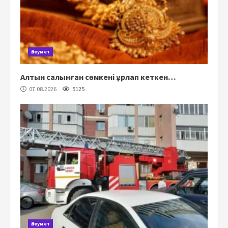
Әлеумет
Алтын салынған сөмкені ұрлап кеткен…
07.08.2026
5125
Әлеумет