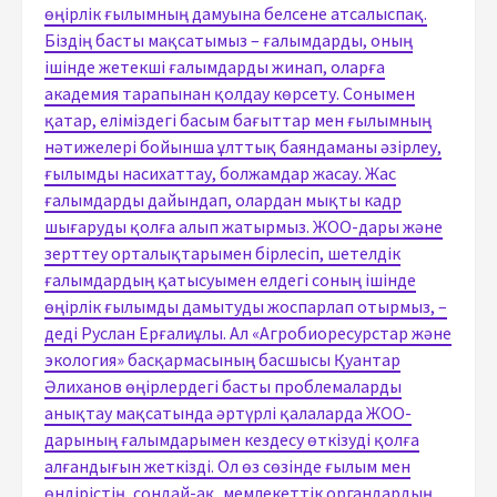
өңірлік ғылымның дамуына белсене атсалыспақ.
Біздің басты мақсатымыз – ғалымдарды, оның
ішінде жетекші ғалымдарды жинап, оларға
академия тарапынан қолдау көрсету. Сонымен
қатар, еліміздегі басым бағыттар мен ғылымның
нәтижелері бойынша ұлттық баяндаманы әзірлеу,
ғылымды насихаттау, болжамдар жасау. Жас
ғалымдарды дайындап, олардан мықты кадр
шығаруды қолға алып жатырмыз. ЖОО-дары және
зерттеу орталықтарымен бірлесіп, шетелдік
ғалымдардың қатысуымен елдегі соның ішінде
өңірлік ғылымды дамытуды жоспарлап отырмыз, –
деді Руслан Ерғалиұлы. Ал «Агробиоресурстар және
экология» басқармасының басшысы Қуантар
Әлиханов өңірлердегі басты проблемаларды
анықтау мақсатында әртүрлі қалаларда ЖОО-
дарының ғалымдарымен кездесу өткізуді қолға
алғандығын жеткізді. Ол өз сөзінде ғылым мен
өндірістің, сондай-ақ, мемлекеттік органдардың