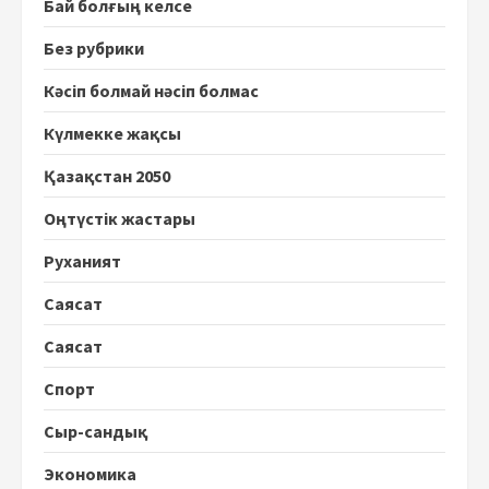
Бай болғың келсе
Без рубрики
Кәсіп болмай нәсіп болмас
Күлмекке жақсы
Қазақстан 2050
Оңтүстік жастары
Руханият
Саясат
Саясат
Спорт
Сыр-сандық
Экономика