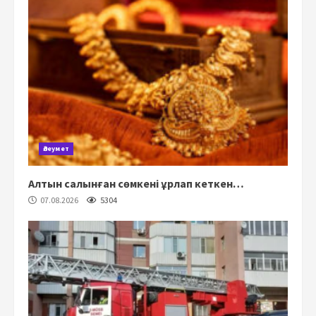
Әлеумет
Алтын салынған сөмкені ұрлап кеткен…
07.08.2026
5304