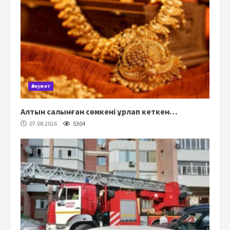
Әлеумет
Алтын салынған сөмкені ұрлап кеткен…
07.08.2026
5304