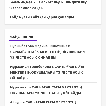
Баланың көзінше алкогольдік ішімдікті ішу
жазаға әкеп соқты
Тойда уағыз айтқан қария қамалды
ЖАҢА ПІКІРЛЕР
Нурымбетова Мадина Полатовна
к
САРЫАҒАШТАҒЫ МЕКТЕПТІҢ ОҚУШЫЛАРЫ
ҮЗІЛІСТЕ АСЫҚ ОЙНАЙДЫ
Нұржамал Төлебекова
к
САРЫАҒАШТАҒЫ
МЕКТЕПТІҢ ОҚУШЫЛАРЫ ҮЗІЛІСТЕ АСЫҚ
ОЙНАЙДЫ
Нуржамал
к
САРЫАҒАШТАҒЫ МЕКТЕПТІҢ
ОҚУШЫЛАРЫ ҮЗІЛІСТЕ АСЫҚ ОЙНАЙДЫ
Айнура
к
САРЫАҒАШТАҒЫ МЕКТЕПТІҢ