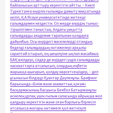
байланысын арттыру керектігін айтты. – Киелі
Түркістанға өңірлік ғылымды дамыту мақсатында
келіп, Қ.А.Ясауи университетінде жетекші
ғалымдармен кездестік. Ол жерде өңірдің тыныс-
тіршілігімен таныстық. Алдағы уақытта
ғалымдарды академия тарапынан қолдауға
дайынбыз. Осы өңірдегі мәселелерді отандық
беделді ғалымдардың нәтижелері арқылы
сараптай отырып, оң шешілуіне ықпал жасаймыз.
БАҚ өкілдері, сіздер де өңірдегі үздік ғалымдарды
насихаттауға атсалысып, олардың еңбегін
жарыққа шығарып, қолдау көрсетсеңіздер, – деп
ұсынысын білдірді Қуантар Дәуленұлы. Брифинг
барысында «Білім және азаматтық қоғам»
басқармасының басшысы Бекбол Батыржанұлы
өскелең ұрпақ үшін ғылым саласында айрықша жол
қалдыру керектігін және оған барлығы бірлесіп
атсалысса жоғары нәтижеге қол жеткізуге