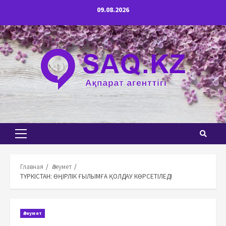
Перейти
09.08.2026
к
содержимому
Основное
меню
Главная
Әлеумет
ТҮРКІСТАН: ӨҢІРЛІК ҒЫЛЫМҒА ҚОЛДАУ КӨРСЕТІЛЕДІ
Әлеумет