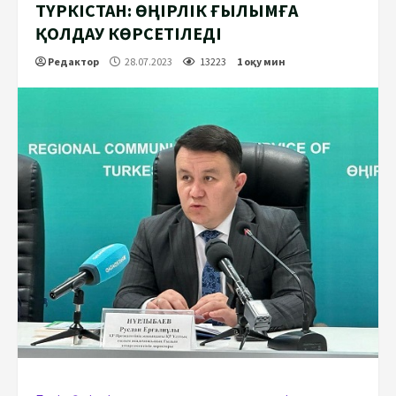
ТҮРКІСТАН: ӨҢІРЛІК ҒЫЛЫМҒА
ҚОЛДАУ КӨРСЕТІЛЕДІ
Редактор
28.07.2023
13223
1 оқу мин