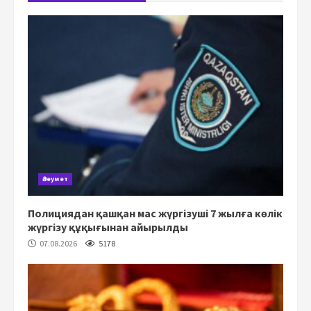
Әлеумет
Полициядан қашқан мас жүргізуші 7 жылға көлік
жүргізу құқығынан айырылды
07.08.2026
5178