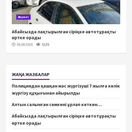
Әлеумет
Абайсызда лақтырылған сіріңке автотұрақты
өртке орады
06.08.2026
5129
ЖАҢА ЖАЗБАЛАР
Полициядан қашқан мас жүргізуші 7 жылға көлік
жүргізу құқығынан айырылды
Алтын салынған сөмкені ұрлап кеткен…
Абайсызда лақтырылған сіріңке автотұрақты
өртке орады