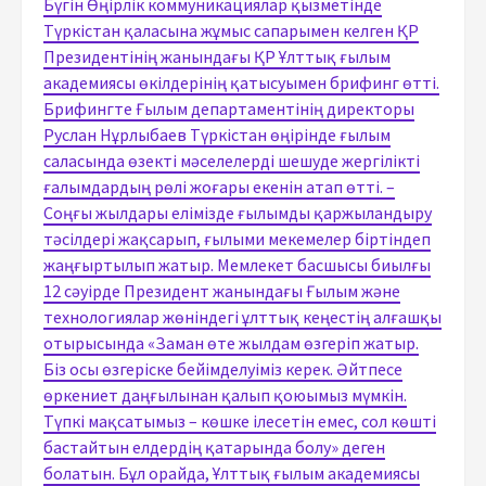
Бүгін Өңірлік коммуникациялар қызметінде
Түркістан қаласына жұмыс сапарымен келген ҚР
Президентінің жанындағы ҚР Ұлттық ғылым
академиясы өкілдерінің қатысуымен брифинг өтті.
Брифингте Ғылым департаментінің директоры
Руслан Нұрлыбаев Түркістан өңірінде ғылым
саласында өзекті мәселелерді шешуде жергілікті
ғалымдардың рөлі жоғары екенін атап өтті. –
Соңғы жылдары елімізде ғылымды қаржыландыру
тәсілдері жақсарып, ғылыми мекемелер біртіндеп
жаңғыртылып жатыр. Мемлекет басшысы биылғы
12 сәуірде Президент жанындағы Ғылым және
технологиялар жөніндегі ұлттық кеңестің алғашқы
отырысында «Заман өте жылдам өзгеріп жатыр.
Біз осы өзгеріске бейімделуіміз керек. Әйтпесе
өркениет даңғылынан қалып қоюымыз мүмкін.
Түпкі мақсатымыз – көшке ілесетін емес, сол көшті
бастайтын елдердің қатарында болу» деген
болатын. Бұл орайда, Ұлттық ғылым академиясы