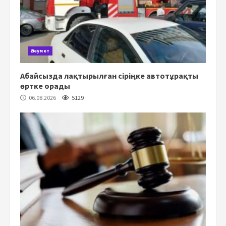
Әлеумет
Абайсызда лақтырылған сіріңке автотұрақты
өртке орады
06.08.2026
5129