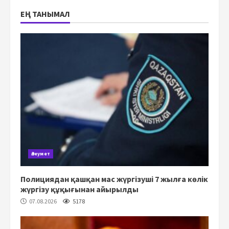
ЕҢ ТАНЫМАЛ
Әлеумет
Полициядан қашқан мас жүргізуші 7 жылға көлік
жүргізу құқығынан айырылды
07.08.2026
5178