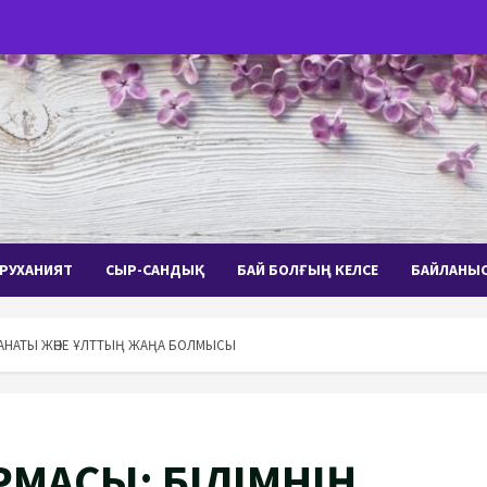
РУХАНИЯТ
СЫР-САНДЫҚ
БАЙ БОЛҒЫҢ КЕЛСЕ
БАЙЛАНЫ
ТАНАТЫ ЖӘНЕ ҰЛТТЫҢ ЖАҢА БОЛМЫСЫ
МАСЫ: БІЛІМНІҢ