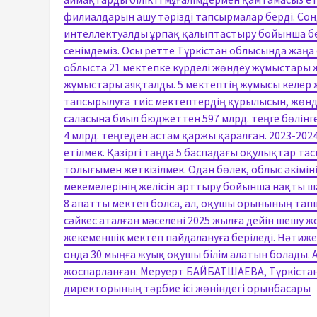
филиалдарын ашу тәрізді тапсырмалар берді. С
интеллектуалды ұрпақ қалыптастыру бойынша б
сенімдеміз. Осы ретте Түркістан облысында жа
облыста 21 мектепке күрделі жөндеу жұмыстары жү
жұмыстары аяқталды. 5 мектептің жұмысы келер 
тапсырылуға тиіс мектептердің құрылысын, жөнд
саласына биыл бюджеттен 597 млрд. теңге бөлінг
4 млрд. теңгеден астам қаржы қаралған. 2023-2
етілмек. Қазіргі таңда 5 баспадағы оқулықтар та
толығымен жеткізілмек. Одан бөлек, облыс әкімін
мекемелерінің желісін арттыру бойынша нақты ш
8 апатты мектеп болса, ал, оқушы орынының та
сәйкес аталған мәселені 2025 жылға дейін шешу 
жекеменшік мектеп пайдалануға беріледі. Нәтиж
онда 30 мыңға жуық оқушы білім алатын болады. 
жоспарланған. Меруерт БАЙБАТШАЕВА, Түркістан
директорының тәрбие ісі жөніндегі орынбасары