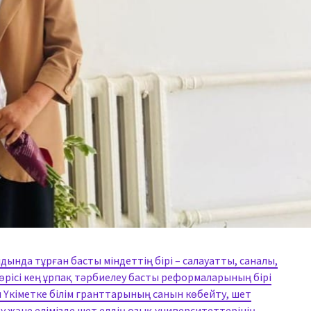
ында тұрған басты міндеттің бірі – салауатты, саналы,
өрісі кең ұрпақ тәрбиелеу басты реформаларының бірі
ін Үкіметке білім гранттарының санын көбейту, шет
у және елімізде шет елдің озық университеттерінің