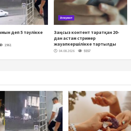
Әлеумет
мын деп 5 тәулікке
Заңсыз контент таратқан 20-
дан астам стример
жауапкершілікке тартылды
1961
04.08.2026
5557