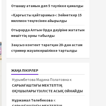
Отшашу атамын деп 5 тәулікке қамалды
«Қарғысты қайтарамыз»: Зейнеткер 15
миллион теңгесінен айырылды
Отырарда Алтын Орда дәуіріне жататын
мешіттің орны табылды
Заңсыз контент таратқан 20-дан астам
стример жауапкершілікке тартылды
ЖАҢА ПІКІРЛЕР
Нурымбетова Мадина Полатовна
к
САРЫАҒАШТАҒЫ МЕКТЕПТІҢ
ОҚУШЫЛАРЫ ҮЗІЛІСТЕ АСЫҚ ОЙНАЙДЫ
Нұржамал Төлебекова
к
САРЫАҒАШТАҒЫ МЕКТЕПТІҢ