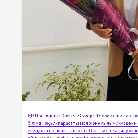
ҚР Президенті Қасым-Жомарт Тоқаев еліміздің алд
білімді, ақыл-парасаты мол және ғылыми-мәдени 
екендігін ерекше атап өтті. Оны жүзеге асыру үш
аймақтарды білікті мұғалімдермен қамтамасыз ет