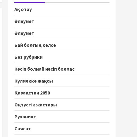
Ақ отау
Әлеумет
Әлеумет
Бай болғың келсе
Без рубрики
Кәсіп болмай нәсіп болмас
Күлмекке жақсы
Қазақстан 2050
Оңтүстік жастары
Руханият
Саясат