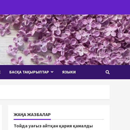
С
БАСҚА ТАҚЫРЫПТАР
ЯЗЫКИ
ЖАҢА ЖАЗБАЛАР
Тойда уағыз айтқан қария қамалды