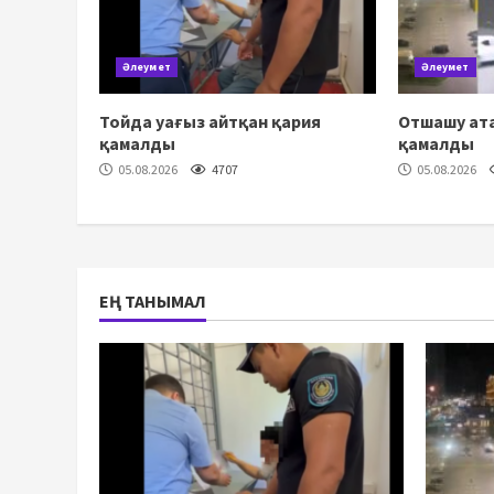
Әлеумет
Әлеумет
Тойда уағыз айтқан қария
Отшашу ата
қамалды
қамалды
05.08.2026
4707
05.08.2026
ЕҢ ТАНЫМАЛ