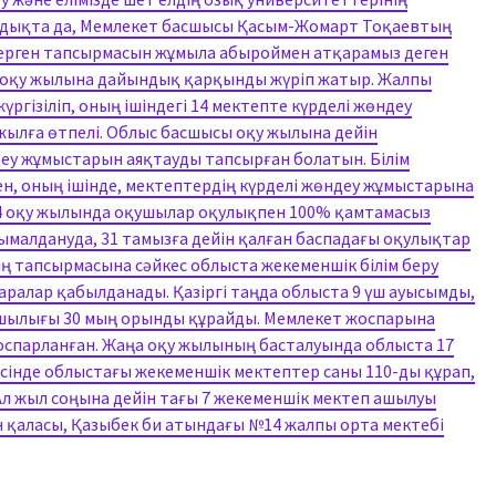
ондықта да, Мемлекет басшысы Қасым-Жомарт Тоқаевтың
ерген тапсырмасын жұмыла абыроймен атқарамыз деген
ңа оқу жылына дайындық қарқынды жүріп жатыр. Жалпы
ргізіліп, оның ішіндегі 14 мектепте күрделі жөндеу
жылға өтпелі. Облыс басшысы оқу жылына дейін
еу жұмыстарын аяқтауды тапсырған болатын. Білім
ен, оның ішінде, мектептердің күрделі жөндеу жұмыстарына
024 оқу жылында оқушылар оқулықпен 100% қамтамасыз
сымалдануда, 31 тамызға дейін қалған баспадағы оқулықтар
ің тапсырмасына сәйкес облыста жекеменшік білім беру
аралар қабылданады. Қазіргі таңда облыста 9 үш ауысымды,
пшылығы 30 мың орынды құрайды. Мемлекет жоспарына
жоспарланған. Жаңа оқу жылының басталуында облыста 17
есінде облыстағы жекеменшік мектептер саны 110-ды құрап,
Ал жыл соңына дейін тағы 7 жекеменшік мектеп ашылуы
 қаласы, Қазыбек би атындағы №14 жалпы орта мектебі