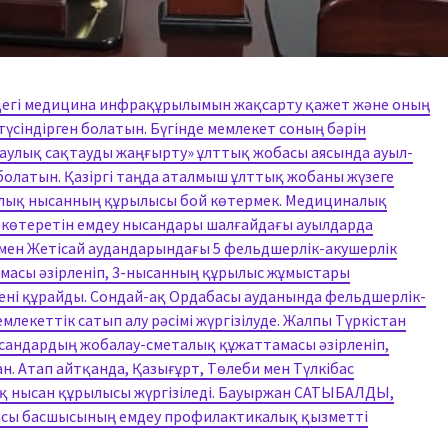
дегі медицина инфрақұрылымын жақсарту қажет және оның
 түсіндірген болатын. Бүгінде мемлекет соның бәрін
саулық сақтауды жаңғырту» ұлттық жобасы аясында ауыл-
болатын. Қазіргі таңда аталмыш ұлттық жобаны жүзеге
алық нысанның құрылысы бой көтермек. Медициналық
й көтеретін емдеу нысандары шалғайдағы ауылдарда
мен Жетісай аудандарындағы 5 фельдшерлік-акушерлік
масы әзірленіп, 3-нысанның құрылыс жұмыстары
ңгені құрайды. Сондай-ақ Ордабасы ауданында фельдшерлік-
млекеттік сатып алу рәсімі жүргізілуде. Жалпы Түркістан
сандардың жобалау-сметалық құжаттамасы әзірленіп,
. Атап айтқанда, Қазығұрт, Төлеби мен Түлкібас
қ нысан құрылысы жүргізіледі. Бауыржан САТЫБАЛДЫ,
масы басшысының емдеу профилактикалық қызметті