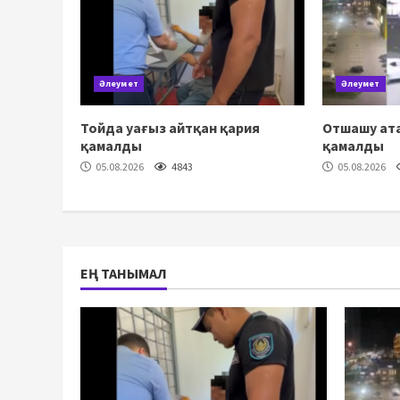
Әлеумет
Әлеумет
Тойда уағыз айтқан қария
Отшашу ата
қамалды
қамалды
05.08.2026
4843
05.08.2026
ЕҢ ТАНЫМАЛ