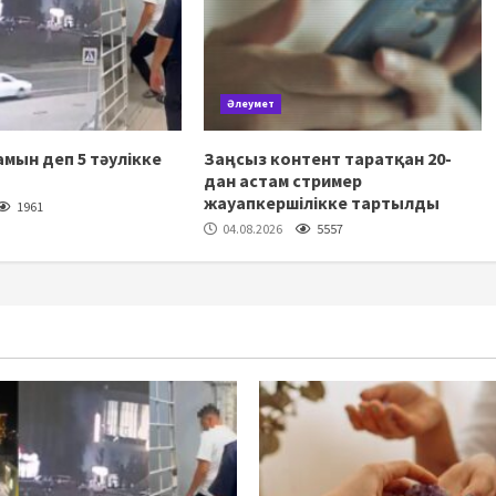
Әлеумет
мын деп 5 тәулікке
Заңсыз контент таратқан 20-
дан астам стример
жауапкершілікке тартылды
1961
04.08.2026
5557