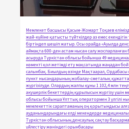
Мемлекет басшысы Қасым-Жомарт Тоқаев еліміз
жай-күйіне қатысты түйткілдер аз емес екендігін
біртіндеп шешіп жатыр. Осы орайда «Ауылда ден
аймақта 600-ден астам нысан салу жоспарланған 
асыруда Түркістан облысы бойынша 49 медицин
көмекті қол жетімді ету мақсатында жаңадан бо
салынбақ. Биылдың өзінде Мақтаарал, Ордабасы 
пункт нысандарының жобалау-сметалық құжатта
жүргізілуде. Олардың жалпы құны 1 102,4 млн те
акушерлік бекеттердің құрылысын жүргізу үшін ме
облысы бойынша Ұлттық оператормен 3 үлгілі ны
мемлекеттік сараптаманың оң қорытындысы алған
ауданындарындағы елді мекендерде медициналы
Түркістан облысының денсаулық сақтау басқар
үйлестіру жөніндегі орынбасары