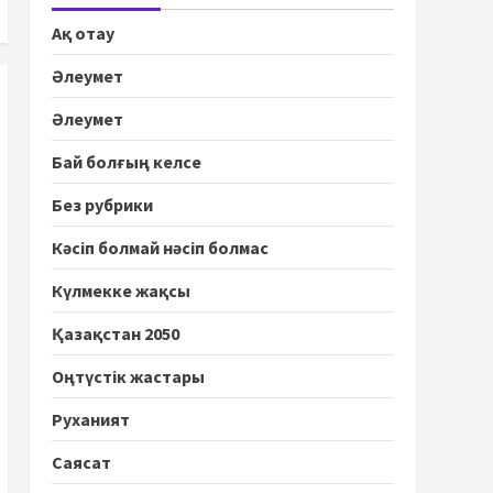
Ақ отау
Әлеумет
Әлеумет
Бай болғың келсе
Без рубрики
Кәсіп болмай нәсіп болмас
Күлмекке жақсы
Қазақстан 2050
Оңтүстік жастары
Руханият
Саясат