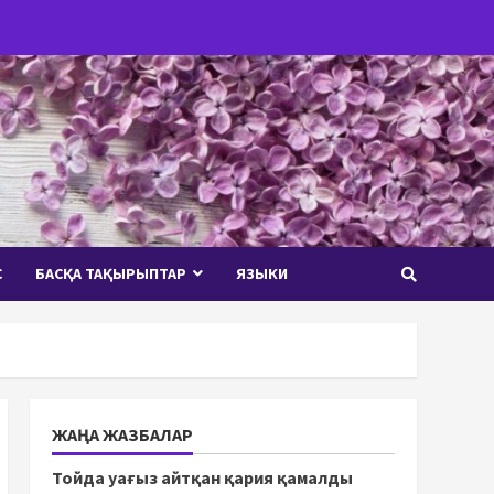
С
БАСҚА ТАҚЫРЫПТАР
ЯЗЫКИ
ЖАҢА ЖАЗБАЛАР
Тойда уағыз айтқан қария қамалды