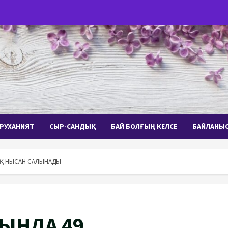
РУХАНИЯТ
СЫР-САНДЫҚ
БАЙ БОЛҒЫҢ КЕЛСЕ
БАЙЛАНЫ
ЫҚ НЫСАН САЛЫНАДЫ
ЫНДА 49