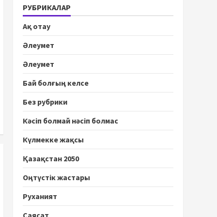
РУБРИКАЛАР
Ақ отау
Әлеумет
Әлеумет
Бай болғың келсе
Без рубрики
Кәсіп болмай нәсіп болмас
Күлмекке жақсы
Қазақстан 2050
Оңтүстік жастары
Руханият
Саясат