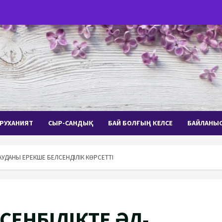
РУХАНИЯТ
СЫР-САНДЫҚ
БАЙ БОЛҒЫҢ КЕЛСЕ
БАЙЛАНЫ
АУДАНЫ ЕРЕКШЕ БЕЛСЕНДІЛІК КӨРСЕТТІ
ЕНБІЛІКТЕ ӘЛ-