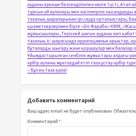
ауданы ерекше белсенділікпен көзге түсті, Атап
тұрғын үй аулалары мен кәсіпкерлік нысандарды а
тазалық шараларынан ірі сауда орталықтары, баз
қызметкерлерімен бірге «Әл-Фараби» КММ, «Жасы
жұмысшылары ,Теріскей шағын ауданы көп қабат
тазалық іс-шарасында ирригациялык арықтар, ау
бұталарды шығару және қоршаулар мен балалар о
Ұйымдастырылған сенбілік жұмыстары алдағы уа
әрбір ауланы мұнтаздай етіп таза ұстау әрбір тұр
– бұл ең таза қала!
Добавить комментарий
Ваш адрес email не будет опубликован.
Обязател
Комментарий
*