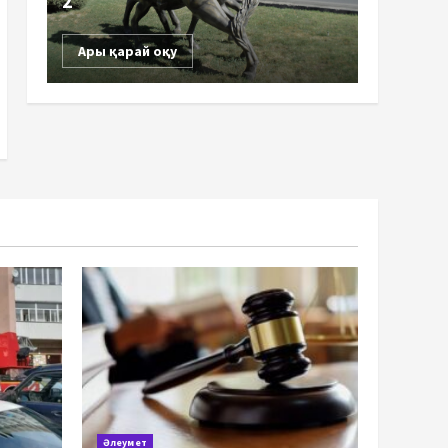
2
Ары қарай оқу
Әлеумет