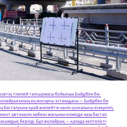
овтің тікелей тапсырмасы бойынша Бәйдібек би-
 жолайрығының ең жоғарғы эстакадасы — Бәйдібек би
басталуына орай жиілейтін көлік қозғалысы ескеріліп,
кент автокөлік көбеюі жағынан елімізде көш бастап
сымдық берілді. Бұл жолайрық — қалада кептелісті