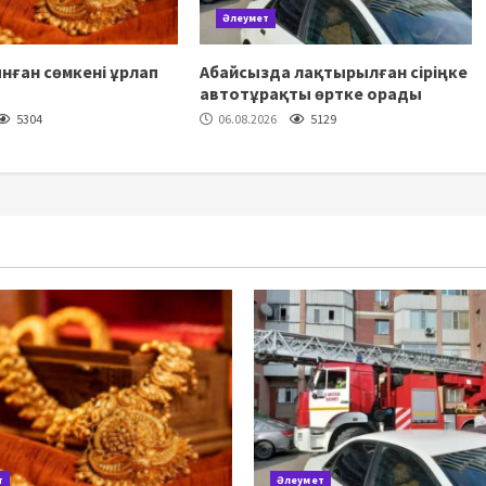
Әлеумет
нған сөмкені ұрлап
Абайсызда лақтырылған сіріңке
автотұрақты өртке орады
5304
06.08.2026
5129
т
Әлеумет