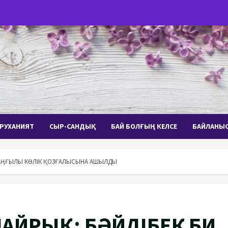
РУХАНИЯТ
СЫР-САНДЫҚ
БАЙ БОЛҒЫҢ КЕЛСЕ
БАЙЛАНЫ
 ДАҢҒЫЛЫ КӨЛІК ҚОЗҒАЛЫСЫНА АШЫЛДЫ
АЙРЫҚ: БӘЙДІБЕК БИ