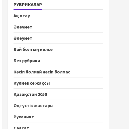
РУБРИКАЛАР
Ақ отау
Әлеумет
Әлеумет
Бай болғың келсе
Без рубрики
Кәсіп болмай нәсіп болмас
Күлмекке жақсы
Қазақстан 2050
Оңтүстік жастары
Руханият
Саясат