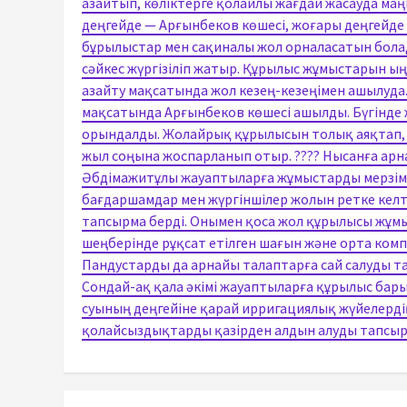
азайтып, көліктерге қолайлы жағдай жасауда маң
деңгейде — Арғынбеков көшесі, жоғары деңгейде 
бұрылыстар мен сақиналы жол орналасатын болад
сәйкес жүргізіліп жатыр. Құрылыс жұмыстарын ың
азайту мақсатында жол кезең-кезеңімен ашылуда.
мақсатында Арғынбеков көшесі ашылды. Бүгінде
орындалды. Жолайрық құрылысын толық аяқтап, 
жыл соңына жоспарланып отыр. ???? Нысанға арн
Әбдімажитұлы жауаптыларға жұмыстарды мерзімінд
бағдаршамдар мен жүргіншілер жолын ретке келті
тапсырма берді. Онымен қоса жол құрылысы жұмы
шеңберінде рұқсат етілген шағын және орта ком
Пандустарды да арнайы талаптарға сай салуды та
Сондай-ақ қала әкімі жауаптыларға құрылыс б
суының деңгейіне қарай ирригациялық жүйелердің 
қолайсыздықтарды қазірден алдын алуды тапсыр