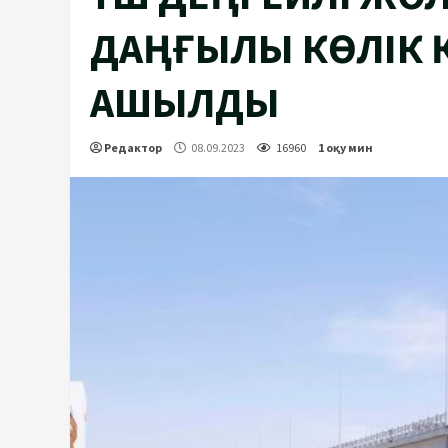
ДАҢҒЫЛЫ КӨЛІК
АШЫЛДЫ
Редактор
08.09.2023
16960
1 оқу мин