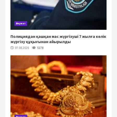
Әлеумет
Полициядан қашқан мас жүргізуші 7 жылға көлік
жүргізу құқығынан айырылды
07.08.2026
5178
Әлеумет