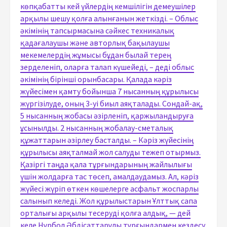
көпқабатты кей үйлердің кемшілігін демеушілер
арқылы шешу қолға алынғанын жеткізді. – Облыс
әкімінің тапсырмасына сәйкес техникалық
қадағалаушы және авторлық бақылаушы
мекемелердің жұмысы бұдан былай терең
зерделеніп, оларға талап күшейеді, – деді облыс
әкімінің бірінші орынбасары. Қалада кәріз
жүйесімен қамту бойынша 7 нысанның құрылысы
жүргізілуде, оның 3-уі биыл аяқталады. Сондай-ақ,
5 нысанның жобасы әзірленіп, қаржыландыруға
ұсынылды. 2 нысанның жобалау-сметалық
құжаттарын әзірлеу басталды. – Кәріз жүйесінің
құрылысы аяқталмай жол салуды тежеп отырмыз.
Қазіргі таңда қала тұрғындарының жайлылығы
үшін жолдарға тас төсеп, амалдаудамыз. Ал, кәріз
жүйесі жүріп өткен көшелерге асфальт жоспарлы
салынып келеді. Жол құрылыстарын Ұлттық сапа
орталығы арқылы тесеруді қолға алдық, — дей
келе Нұрбол Әбдісаттарұлы тұрғындармен кездесу