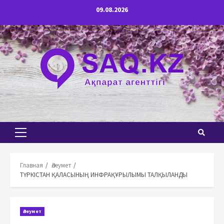
Перейти
09.08.2026
к
содержимому
Основное
меню
Главная
Әлеумет
ТҮРКІСТАН ҚАЛАСЫНЫҢ ИНФРАҚҰРЫЛЫМЫ ТАЛҚЫЛАНДЫ
Әлеумет