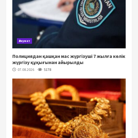
Әлеумет
Полициядан қашқан мас жүргізуші 7 жылға көлік
жүргізу құқығынан айырылды
07.08.2026
5178