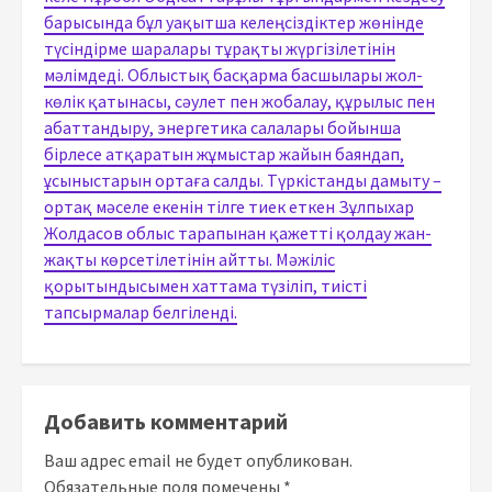
барысында бұл уақытша келеңсіздіктер жөнінде
түсіндірме шаралары тұрақты жүргізілетінін
мәлімдеді. Облыстық басқарма басшылары жол-
көлік қатынасы, сәулет пен жобалау, құрылыс пен
абаттандыру, энергетика салалары бойынша
бірлесе атқаратын жұмыстар жайын баяндап,
ұсыныстарын ортаға салды. Түркістанды дамыту –
ортақ мәселе екенін тілге тиек еткен Зұлпыхар
Жолдасов облыс тарапынан қажетті қолдау жан-
жақты көрсетілетінін айтты. Мәжіліс
қорытындысымен хаттама түзіліп, тиісті
тапсырмалар белгіленді.
Добавить комментарий
Ваш адрес email не будет опубликован.
Обязательные поля помечены
*