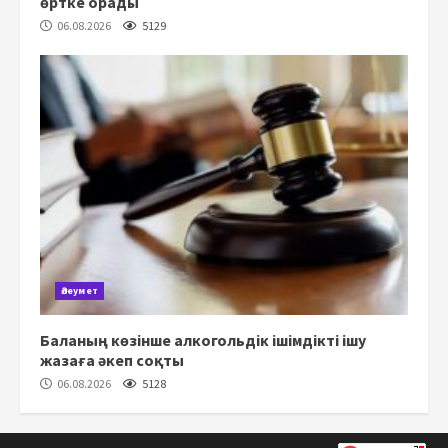
өртке орады
06.08.2026
5129
Әлеумет
Баланың көзінше алкогольдік ішімдікті ішу
жазаға әкеп соқты
06.08.2026
5128