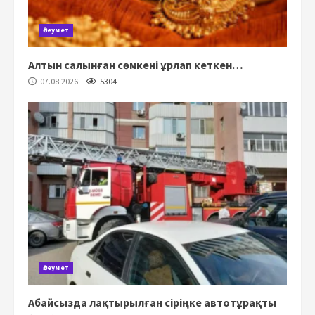
Әлеумет
Алтын салынған сөмкені ұрлап кеткен…
07.08.2026
5304
Әлеумет
Абайсызда лақтырылған сіріңке автотұрақты