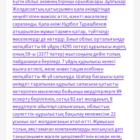
Бүгін облыс әкімінің бірінші орынбасары Зұлпыхар
Жолдасовтың қатысуымен қала әкімдігінде
кеңейтілген мәжіліс өтіп, өзекті мәселелер
сараланды. Қала әкімі Нұрбол Тұрашбеков
атқарылған жұмыстармен қатар, түйткілді
мәселелерді де көтерді. Биыл облыс орталығында
көпқабатты 66 үйдің (4295 пәтер) құрылысы жүріп,
оның 59-ы (3377 пәтер) жыл соңына дейін толық
пайдалануға беріледі. 7 үйдің құрылысы келесі
жылға өтпелі, жеке инвестиция есебінен
көпқабатты 46 үй салынуда. Шаһар басшысы қала
әкімдігі тарапынан құрылыс сапасына қатысты
көтерілген мәселелер бойынша мердігерлерге 89
ескерту берілгенін, сотқа 82 хат жолданып, 8
мердігерге айыппұл салынғанын, облыстық
сәулеттік-құрылыстық бақылау мекемесіне 22
ұсыныс хат жолданғанын атап өтті. Жұмысын
толық аяқтамаған компанияларды жосықсыз деп
танығанымен мәселе шешілмейтінін ескере келе,