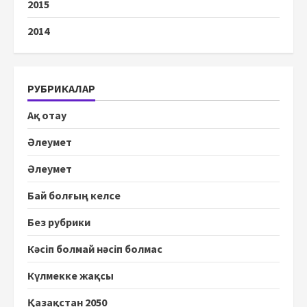
2015
2014
РУБРИКАЛАР
Ақ отау
Әлеумет
Әлеумет
Бай болғың келсе
Без рубрики
Кәсіп болмай нәсіп болмас
Күлмекке жақсы
Қазақстан 2050