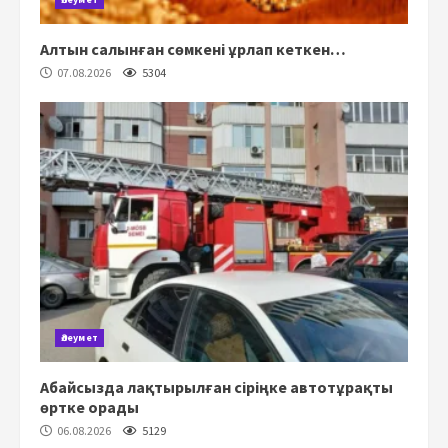
Алтын салынған сөмкені ұрлап кеткен…
07.08.2026
5304
Әлеумет
Абайсызда лақтырылған сіріңке автотұрақты
өртке орады
06.08.2026
5129