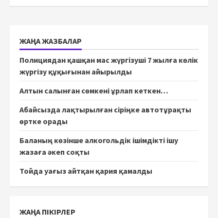
ЖАҢА ЖАЗБАЛАР
Полициядан қашқан мас жүргізуші 7 жылға көлік
жүргізу құқығынан айырылды
Алтын салынған сөмкені ұрлап кеткен…
Абайсызда лақтырылған сіріңке автотұрақты
өртке орады
Баланың көзінше алкогольдік ішімдікті ішу
жазаға әкеп соқты
Тойда уағыз айтқан қария қамалды
ЖАҢА ПІКІРЛЕР