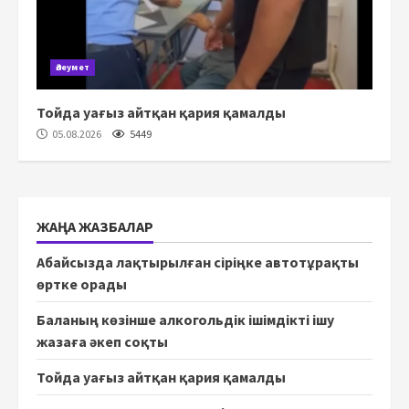
Әлеумет
Тойда уағыз айтқан қария қамалды
05.08.2026
5449
ЖАҢА ЖАЗБАЛАР
Абайсызда лақтырылған сіріңке автотұрақты
өртке орады
Баланың көзінше алкогольдік ішімдікті ішу
жазаға әкеп соқты
Тойда уағыз айтқан қария қамалды