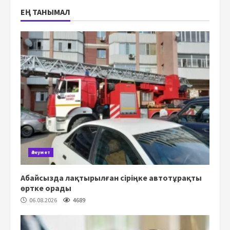
ЕҢ ТАНЫМАЛ
Әлеумет
Абайсызда лақтырылған сіріңке автотұрақты
өртке орады
06.08.2026
4689