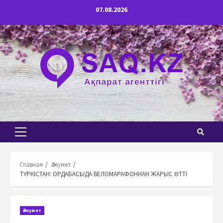
Перейти
07.08.2026
к
содержимому
Основное
меню
Главная
Әлеумет
ТҮРКІСТАН: ОРДАБАСЫДА ВЕЛОМАРАФОННАН ЖАРЫС ӨТТІ
Әлеумет