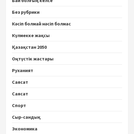
Бай болғың келсе
Без рубрики
Кәсіп болмай нәсіп болмас
Күлмекке жақсы
Қазақстан 2050
Оңтүстік жастары
Руханият
Саясат
Саясат
Спорт
Сыр-сандық
Экономика