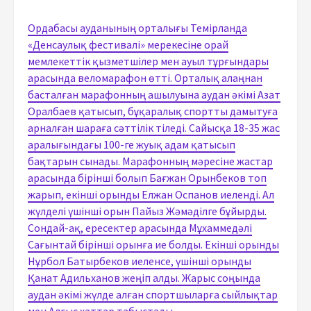
Ордабасы ауданының орталығы Темірланда
«Денсаулық фестивалі» мерекесіне орай
мемлекеттік қызметшілер мен ауыл тұрғындары
арасында веломарафон өтті. Орталық алаңнан
басталған марафонның ашылуына аудан әкімі Азат
Оралбаев қатысып, бұқаралық спортты дамытуға
арналған шараға сәттілік тіледі. Сайысқа 18-35 жас
аралығындағы 100-ге жуық адам қатысып
бақтарын сынады. Марафонның мәресіне жастар
арасында бірінші болып Бағжан Орынбеков топ
жарып, екінші орынды Елжан Оспанов иеленді. Ал
жүлделі үшінші орын Пайыз Жәмәділге бұйырды.
Сондай-ақ, ересектер арасында Мұхаммедәлі
Сағынтай бірінші орынға ие болды. Екінші орынды
Нұрбол Батырбеков иеленсе, үшінші орынды
Қанат Адильханов жеңіп алды. Жарыс соңында
аудан әкімі жүлде алған спортшыларға сыйлықтар