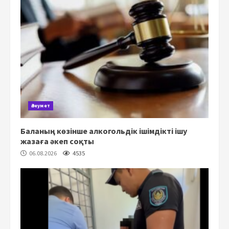
Әлеумет
Баланың көзінше алкогольдік ішімдікті ішу
жазаға әкеп соқты
06.08.2026
4535