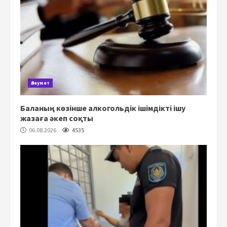
Әлеумет
Баланың көзінше алкогольдік ішімдікті ішу
жазаға әкеп соқты
06.08.2026
4535