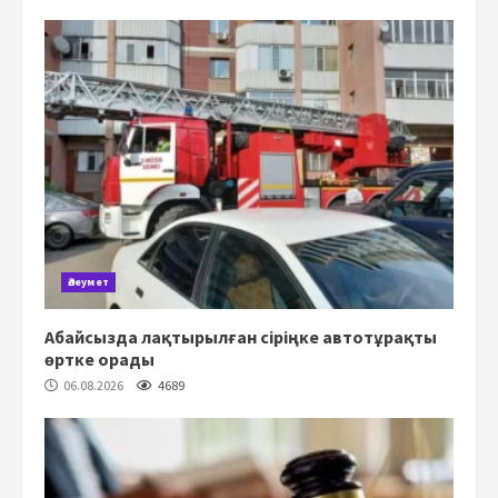
Әлеумет
Абайсызда лақтырылған сіріңке автотұрақты
өртке орады
06.08.2026
4689