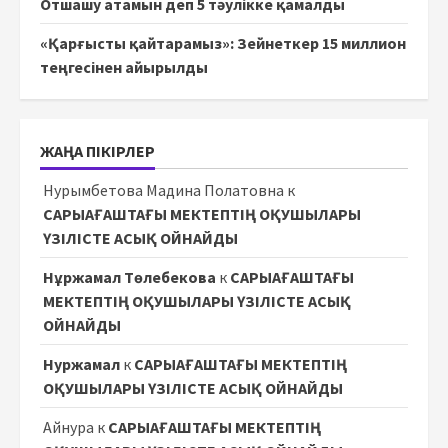
Отшашу атамын деп 5 тәулікке қамалды
«Қарғысты қайтарамыз»: Зейнеткер 15 миллион
теңгесінен айырылды
ЖАҢА ПІКІРЛЕР
Нурымбетова Мадина Полатовна
к
САРЫАҒАШТАҒЫ МЕКТЕПТІҢ ОҚУШЫЛАРЫ
ҮЗІЛІСТЕ АСЫҚ ОЙНАЙДЫ
Нұржамал Төлебекова
к
САРЫАҒАШТАҒЫ
МЕКТЕПТІҢ ОҚУШЫЛАРЫ ҮЗІЛІСТЕ АСЫҚ
ОЙНАЙДЫ
Нуржамал
к
САРЫАҒАШТАҒЫ МЕКТЕПТІҢ
ОҚУШЫЛАРЫ ҮЗІЛІСТЕ АСЫҚ ОЙНАЙДЫ
Айнура
к
САРЫАҒАШТАҒЫ МЕКТЕПТІҢ