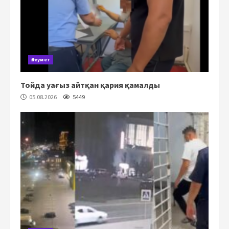
Әлеумет
Тойда уағыз айтқан қария қамалды
05.08.2026
5449