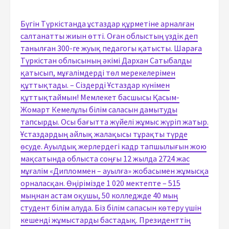
Бүгін Түркістанда ұстаздар құрметіне арналған
салтанатты жиын өтті. Оған облыстың үздік деп
танылған 300-ге жуық педагогы қатысты. Шараға
Түркістан облысының әкімі Дархан Сатыбалды
қатысып, мұғалімдерді төл мерекелерімен
құттықтады. – Сіздерді Ұстаздар күнімен
құттықтаймын! Мемлекет басшысы Қасым-
Жомарт Кемелұлы білім саласын дамытуды
тапсырды. Осы бағытта жүйелі жұмыс жүріп жатыр.
Ұстаздардың айлық жалақысы тұрақты түрде
өсуде. Ауылдық жерлердегі кадр тапшылығын жою
мақсатында облыста соңғы 12 жылда 2724 жас
мұғалім «Дипломмен – ауылға» жобасымен жұмысқа
орналасқан. Өңірімізде 1 020 мектепте – 515
мыңнан астам оқушы, 50 колледжде 40 мың
студент білім алуда. Біз білім сапасын көтеру үшін
кешенді жұмыстарды бастадық. Президенттің