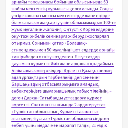
арнайы тапсырмасы бойынша облысымызда 63
жайлы мектептің құрылысы қолға алынды. Соңғы
үлгіде салынатын осы мектептерде және өңірде
білім сапасын жақсарту үшін облысымыздың 100-ге
жуық мұғалімін Жапония, Оңтүстік Корея елдеріне
оқу-тәжірибелік семинарға жіберуді жоспарлап
отырмыз. Сонымен қатар «Болашақ»
стипендиясымен 50 мұғалімді шет елдерде арнайы
тәжірибеден өткізу көзделген. Біз ұстаздар
қауымын құрметтейміз және әрқашан қолдаймыз.
Білім саласының өкілдері Әділетті Қазақстанның
адал ұрпақтарын тәрбиелейді деп сенемін!
Баршаңыздың отбасыларыңызға амандық,
еңбектеріңізге шығармашылық табыс тілеймін, –
деген Дархан Сатыбалды ұстаздарға құрмет
көрсетті. Салтанатты жиында 2 ардагер ұстаз
«Түркістан облысының Құрметті азаматы»
атағымен, 6 ұстаз «Түркістан облысына сіңірген
еңбегі үшін» медалімен марапатталды, 21 үздік