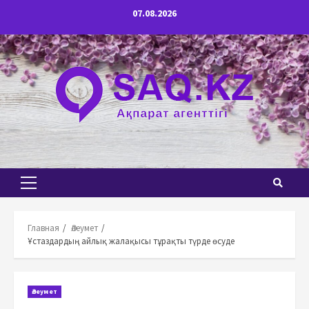
Перейти
07.08.2026
к
содержимому
Основное
меню
Главная
Әлеумет
Ұстаздардың айлық жалақысы тұрақты түрде өсуде
Әлеумет