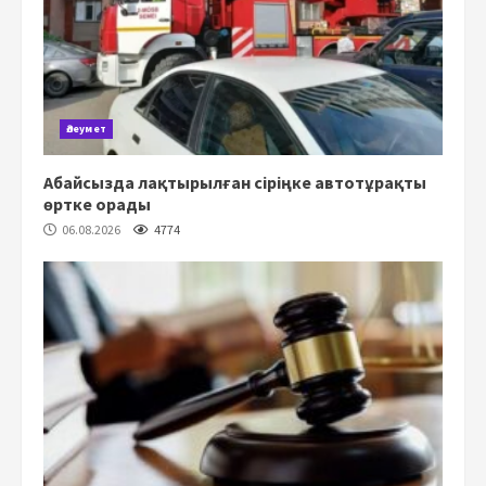
Әлеумет
Абайсызда лақтырылған сіріңке автотұрақты
өртке орады
06.08.2026
4774