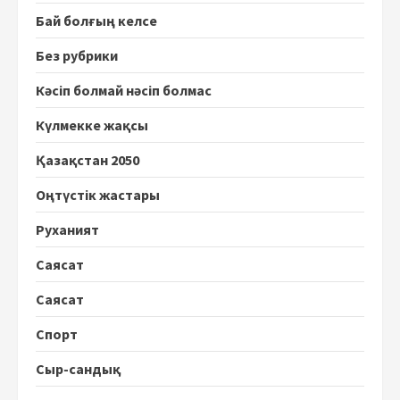
Бай болғың келсе
Без рубрики
Кәсіп болмай нәсіп болмас
Күлмекке жақсы
Қазақстан 2050
Оңтүстік жастары
Руханият
Саясат
Саясат
Спорт
Сыр-сандық