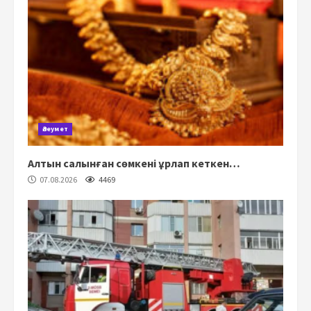
Әлеумет
Алтын салынған сөмкені ұрлап кеткен…
07.08.2026
4469