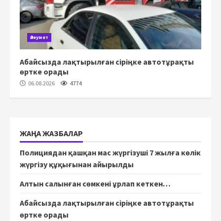
Әлеумет
Абайсызда лақтырылған сіріңке автотұрақты
өртке орады
06.08.2026
4774
ЖАҢА ЖАЗБАЛАР
Полициядан қашқан мас жүргізуші 7 жылға көлік
жүргізу құқығынан айырылды
Алтын салынған сөмкені ұрлап кеткен…
Абайсызда лақтырылған сіріңке автотұрақты
өртке орады