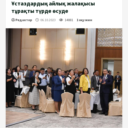
Ұстаздардың айлық жалақысы
тұрақты түрде өсуде
Редактор
06.10.2023
14881
1 оқу мин