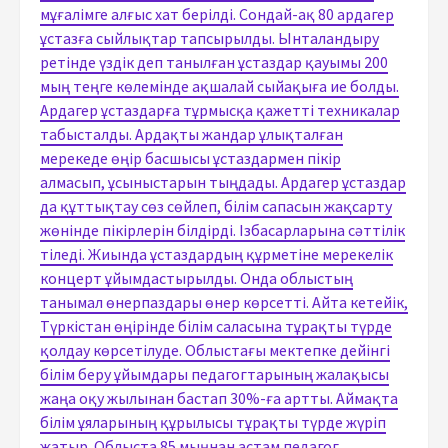
мұғалімге алғыс хат берілді. Сондай-ақ 80 ардагер
ұстазға сыйлықтар тапсырылды. Ынталандыру
ретінде үздік деп танылған ұстаздар қауымы 200
мың теңге көлемінде ақшалай сыйақыға ие болды.
Ардагер ұстаздарға тұрмысқа қажетті техникалар
табысталды. Ардақты жандар ұлықталған
мерекеде өңір басшысы ұстаздармен пікір
алмасып, ұсыныстарын тыңдады. Ардагер ұстаздар
да құттықтау сөз сөйлеп, білім сапасын жақсарту
жөнінде пікірлерін білдірді. Ізбасарларына сәттілік
тіледі. Жиында ұстаздардың құрметіне мерекелік
концерт ұйымдастырылды. Онда облыстың
танымал өнерпаздары өнер көрсетті. Айта кетейік,
Түркістан өңірінде білім саласына тұрақты түрде
қолдау көрсетілуде. Облыстағы мектепке дейінгі
білім беру ұйымдары педагогтарының жалақысы
жаңа оқу жылынан бастап 30%-ға артты. Аймақта
білім ұяларының құрылысы тұрақты түрде жүріп
жатыр. Облыста 85 мыңнан астам педагог