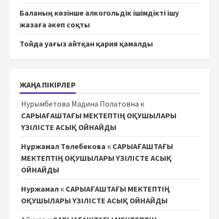
Баланың көзінше алкогольдік ішімдікті ішу
жазаға әкеп соқты
Тойда уағыз айтқан қария қамалды
ЖАҢА ПІКІРЛЕР
Нурымбетова Мадина Полатовна
к
САРЫАҒАШТАҒЫ МЕКТЕПТІҢ ОҚУШЫЛАРЫ
ҮЗІЛІСТЕ АСЫҚ ОЙНАЙДЫ
Нұржамал Төлебекова
к
САРЫАҒАШТАҒЫ
МЕКТЕПТІҢ ОҚУШЫЛАРЫ ҮЗІЛІСТЕ АСЫҚ
ОЙНАЙДЫ
Нуржамал
к
САРЫАҒАШТАҒЫ МЕКТЕПТІҢ
ОҚУШЫЛАРЫ ҮЗІЛІСТЕ АСЫҚ ОЙНАЙДЫ