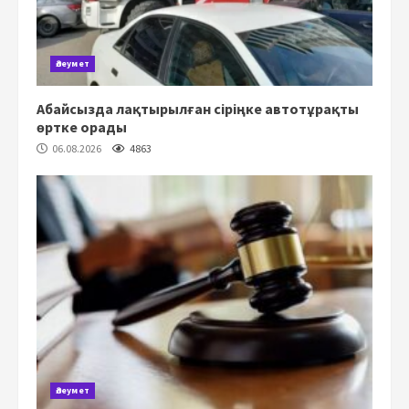
Әлеумет
Абайсызда лақтырылған сіріңке автотұрақты
өртке орады
06.08.2026
4863
Әлеумет