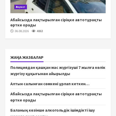
Әлеумет
Абайсызда лақтырылған сіріңке автотұрақты
өртке орады
06.08.2026
4863
ЖАҢА ЖАЗБАЛАР
Полициядан қашқан мас жүргізуші 7 жылға көлік
жүргізу құқығынан айырылды
Алтын салынған сөмкені ұрлап кеткен…
Абайсызда лақтырылған сіріңке автотұрақты
өртке орады
Баланың көзінше алкогольдік ішімдікті ішу