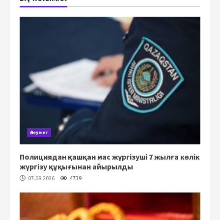
Әлеумет
Полициядан қашқан мас жүргізуші 7 жылға көлік
жүргізу құқығынан айырылды
07.08.2026
4739