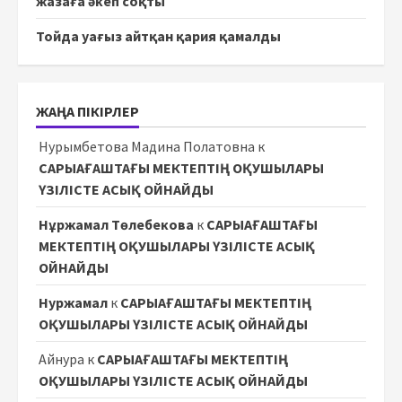
жазаға әкеп соқты
Тойда уағыз айтқан қария қамалды
ЖАҢА ПІКІРЛЕР
Нурымбетова Мадина Полатовна
к
САРЫАҒАШТАҒЫ МЕКТЕПТІҢ ОҚУШЫЛАРЫ
ҮЗІЛІСТЕ АСЫҚ ОЙНАЙДЫ
Нұржамал Төлебекова
к
САРЫАҒАШТАҒЫ
МЕКТЕПТІҢ ОҚУШЫЛАРЫ ҮЗІЛІСТЕ АСЫҚ
ОЙНАЙДЫ
Нуржамал
к
САРЫАҒАШТАҒЫ МЕКТЕПТІҢ
ОҚУШЫЛАРЫ ҮЗІЛІСТЕ АСЫҚ ОЙНАЙДЫ
Айнура
к
САРЫАҒАШТАҒЫ МЕКТЕПТІҢ
ОҚУШЫЛАРЫ ҮЗІЛІСТЕ АСЫҚ ОЙНАЙДЫ