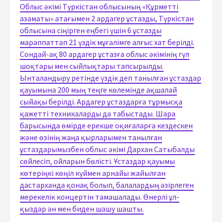
Облыс әкімі Түркістан облысының «Құрметті
азаматы» атағымен 2 ардагер ұстазды, Түркістан
облысына сіңірген еңбегі үшін 6 ұстазды
мараппаттап 21 үздік мұғалімге алғыс хат берілді.
Сондай-ақ 80 ардагер ұстазға облыс әкімінің гүл
шоқтары мен сыйлықтары тапсырылды.
Ынталандыру ретінде үздік деп танылған ұстаздар
қауымына 200 мың теңге көлемінде ақшалай
сыйақы берілді. Ардагер ұстаздарға тұрмысқа
қажетті техникаларды да табыстады. Шара
барысында өмірде ерекше оқиғаларға кездескен
және өзінің жаңа қырларымен танылған
ұстаздарымызбен облыс әкімі Дархан Сатыбалды
сөйлесіп, ойларын бөлісті. Ұстаздар қауымы
көтеріңкі көңіл күймен арнайы жайылған
дастарханда қонақ болып, балалардың әзірлеген
мерекелік концертін тамашалады. Өнерлі ұл-
қыздар ән мен биден шашу шашты.