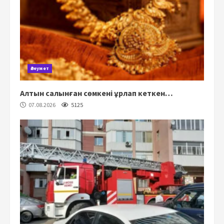
Әлеумет
Алтын салынған сөмкені ұрлап кеткен…
07.08.2026
5125