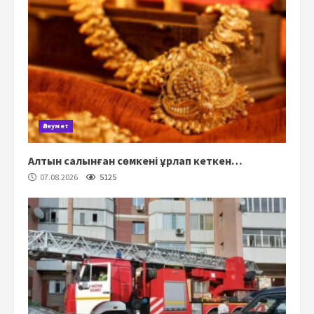
Әлеумет
Алтын салынған сөмкені ұрлап кеткен…
07.08.2026
5125