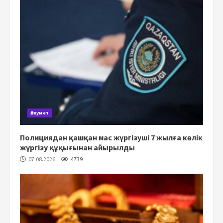
Әлеумет
Полициядан қашқан мас жүргізуші 7 жылға көлік
жүргізу құқығынан айырылды
07.08.2026
4739