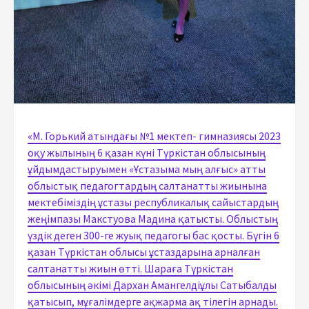
«М. Горький атындағы №1 мектеп- гимназиясы 2023
оқу жылының 6 қазан күні Түркістан облысының
ұйдымдастыруымен «Ұстазыма мың алғыс» атты
облыстық педагогтардың салтанатты жиынына
мектебіміздің ұстазы республикалық сайыстардың
жеңімпазы Макстуова Мадина қатысты. Облыстың
үздік деген 300-ге жуық педагогы бас қосты. Бүгін 6
қазан Түркістан облысы ұстаздарына арналған
салтанатты жиын өтті. Шараға Түркістан
облысының әкімі Дархан Амангелдіұлы Сатыбалды
қатысып, мұғалімдерге ақжарма ақ тілегін арнады.