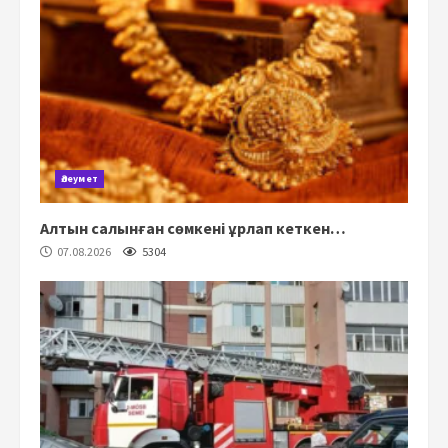
Әлеумет
Алтын салынған сөмкені ұрлап кеткен…
07.08.2026
5304