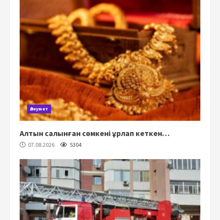
Әлеумет
Алтын салынған сөмкені ұрлап кеткен…
07.08.2026
5304