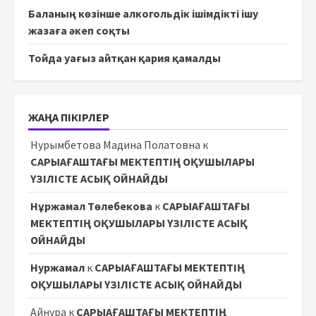
Баланың көзінше алкогольдік ішімдікті ішу
жазаға әкеп соқты
Тойда уағыз айтқан қария қамалды
ЖАҢА ПІКІРЛЕР
Нурымбетова Мадина Полатовна
к
САРЫАҒАШТАҒЫ МЕКТЕПТІҢ ОҚУШЫЛАРЫ
ҮЗІЛІСТЕ АСЫҚ ОЙНАЙДЫ
Нұржамал Төлебекова
к
САРЫАҒАШТАҒЫ
МЕКТЕПТІҢ ОҚУШЫЛАРЫ ҮЗІЛІСТЕ АСЫҚ
ОЙНАЙДЫ
Нуржамал
к
САРЫАҒАШТАҒЫ МЕКТЕПТІҢ
ОҚУШЫЛАРЫ ҮЗІЛІСТЕ АСЫҚ ОЙНАЙДЫ
Айнура
к
САРЫАҒАШТАҒЫ МЕКТЕПТІҢ