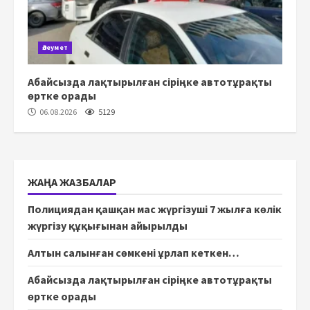
Әлеумет
Абайсызда лақтырылған сіріңке автотұрақты
өртке орады
06.08.2026
5129
ЖАҢА ЖАЗБАЛАР
Полициядан қашқан мас жүргізуші 7 жылға көлік
жүргізу құқығынан айырылды
Алтын салынған сөмкені ұрлап кеткен…
Абайсызда лақтырылған сіріңке автотұрақты
өртке орады