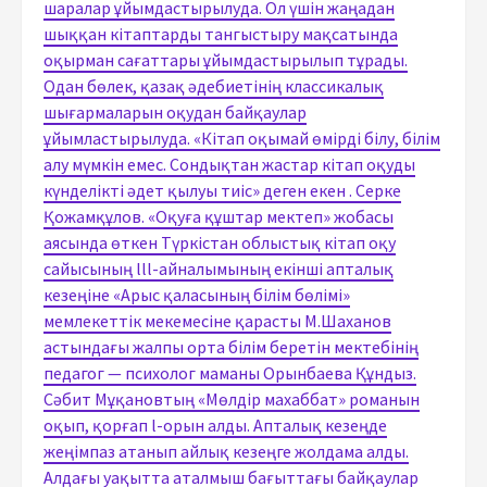
шаралар ұйымдастырылуда. Ол үшін жаңадан
шыққан кітаптарды тангыстыру мақсатында
оқырман сағаттары ұйымдастырылып тұрады.
Одан бөлек, қазақ әдебиетінің классикалық
шығармаларын оқудан байқаулар
ұйымластырылуда. «Кітап оқымай өмірді білу, білім
алу мүмкін емес. Сондықтан жастар кітап оқуды
күнделікті әдет қылуы тиіс» деген екен . Серке
Қожамқұлов. «Оқуға құштар мектеп» жобасы
аясында өткен Түркістан облыстық кітап оқу
сайысының lll-айналымының екінші апталық
кезеңіне «Арыс қаласының білім бөлімі»
мемлекеттік мекемесіне қарасты М.Шаханов
астындағы жалпы орта білім беретін мектебінің
педагог — психолог маманы Орынбаева Құндыз.
Сәбит Мұқановтың «Мөлдір махаббат» романын
оқып, қорғап l-орын алды. Апталық кезеңде
жеңімпаз атанып айлық кезеңге жолдама алды.
Алдағы уақытта аталмыш бағыттағы байқаулар