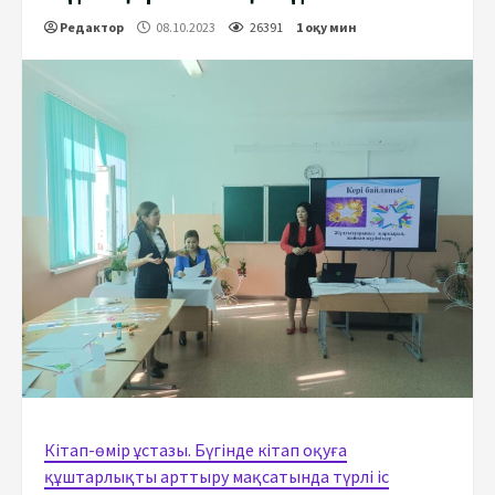
Редактор
08.10.2023
26391
1 оқу мин
Кітап-өмір ұстазы. Бүгінде кітап оқуға
құштарлықты арттыру мақсатында түрлі іс