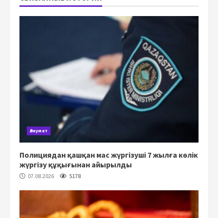
Әлеумет
Полициядан қашқан мас жүргізуші 7 жылға көлік
жүргізу құқығынан айырылды
07.08.2026
5178