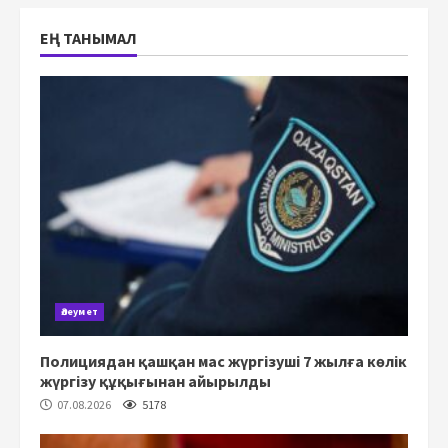
ЕҢ ТАНЫМАЛ
Әлеумет
Полициядан қашқан мас жүргізуші 7 жылға көлік
жүргізу құқығынан айырылды
07.08.2026
5178