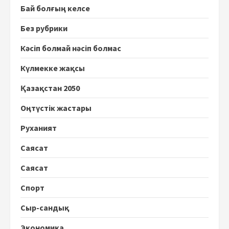
Бай болғың келсе
Без рубрики
Кәсіп болмай нәсіп болмас
Күлмекке жақсы
Қазақстан 2050
Оңтүстік жастары
Руханият
Саясат
Саясат
Спорт
Сыр-сандық
Экономика