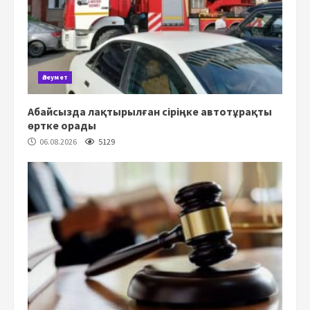
Әлеумет
Абайсызда лақтырылған сіріңке автотұрақты
өртке орады
06.08.2026
5129