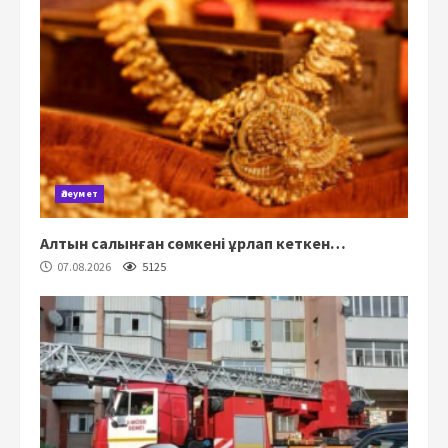
Әлеумет
Алтын салынған сөмкені ұрлап кеткен…
07.08.2026
5125