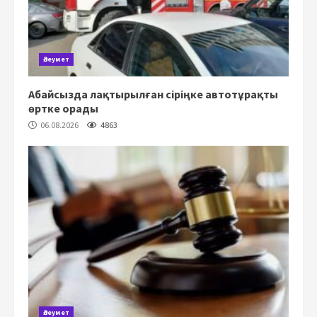
Әлеумет
Абайсызда лақтырылған сіріңке автотұрақты
өртке орады
06.08.2026
4863
Әлеумет