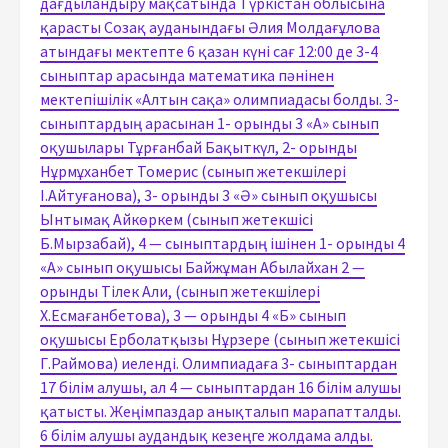
дағдыландыру мақсатында Түркістан облысына
қарасты Созақ ауданындағы Әлия Молдағұлова
атындағы мектепте 6 қазан күні сағ 12:00 де 3-4
сыныптар арасында математика пәнінен
мектепішілік «Алтын сақа» олимпиадасы болды. 3-
сыныптардың арасынан 1- орынды 3 «А» сынып
оқушылары Тұрғанбай Бақыткүл, 2- орынды
Нұрмұханбет Томерис (сынып жетекшілері
І.Айтуғанова), 3- орынды 3 «Ә» сынып оқушысы
Ынтымақ Айкөркем (сынып жетекшісі
Б.Мырзабай), 4 — сыныптардың ішінен 1- орынды 4
«А» сынып оқушысы Байжұман Абылайхан 2 —
орынды Тілек Али, (сынып жетекшілері
Х.Есмағанбетова), 3 — орынды 4 «Б» сынып
оқушысы Ерболатқызы Нұрзере (сынып жетекшісі
Г.Раймова) иеленді. Олимпиадаға 3- сыныптардан
17 білім алушы, ал 4 — сыныптардан 16 білім алушы
қатысты. Жеңімпаздар анықталып марапатталды.
6 білім алушы аудандық кезеңге жолдама алды.