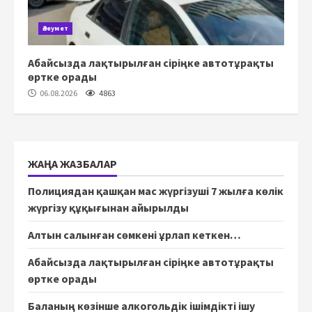
Әлеумет
Абайсызда лақтырылған сіріңке автотұрақты
өртке орады
06.08.2026
4863
ЖАҢА ЖАЗБАЛАР
Полициядан қашқан мас жүргізуші 7 жылға көлік
жүргізу құқығынан айырылды
Алтын салынған сөмкені ұрлап кеткен…
Абайсызда лақтырылған сіріңке автотұрақты
өртке орады
Баланың көзінше алкогольдік ішімдікті ішу