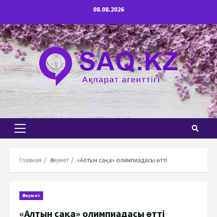
Перейти
08.08.2026
к
содержимому
Основное
меню
Главная
Әлеумет
«Алтын сақа» олимпиадасы өтті
Әлеумет
«Алтын сақа» олимпиадасы өтті