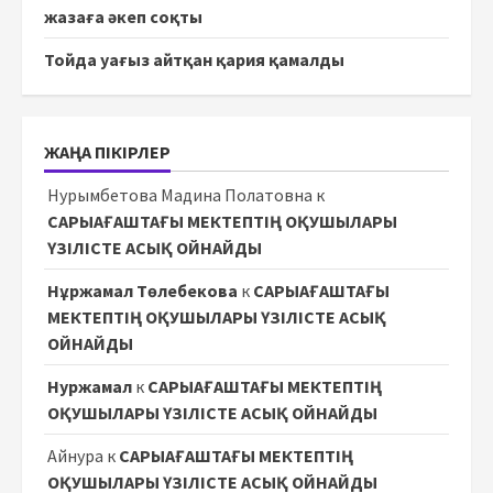
жазаға әкеп соқты
Тойда уағыз айтқан қария қамалды
ЖАҢА ПІКІРЛЕР
Нурымбетова Мадина Полатовна
к
САРЫАҒАШТАҒЫ МЕКТЕПТІҢ ОҚУШЫЛАРЫ
ҮЗІЛІСТЕ АСЫҚ ОЙНАЙДЫ
Нұржамал Төлебекова
к
САРЫАҒАШТАҒЫ
МЕКТЕПТІҢ ОҚУШЫЛАРЫ ҮЗІЛІСТЕ АСЫҚ
ОЙНАЙДЫ
Нуржамал
к
САРЫАҒАШТАҒЫ МЕКТЕПТІҢ
ОҚУШЫЛАРЫ ҮЗІЛІСТЕ АСЫҚ ОЙНАЙДЫ
Айнура
к
САРЫАҒАШТАҒЫ МЕКТЕПТІҢ
ОҚУШЫЛАРЫ ҮЗІЛІСТЕ АСЫҚ ОЙНАЙДЫ