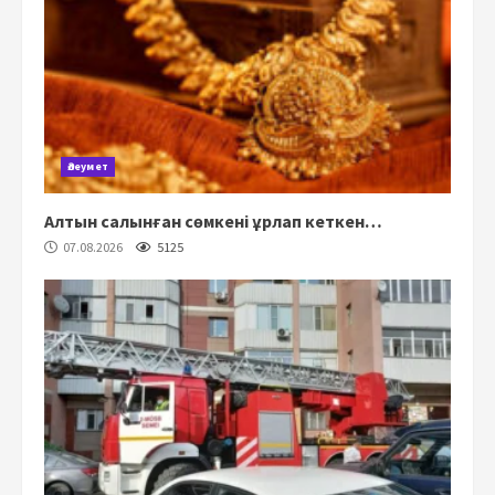
Әлеумет
Алтын салынған сөмкені ұрлап кеткен…
07.08.2026
5125