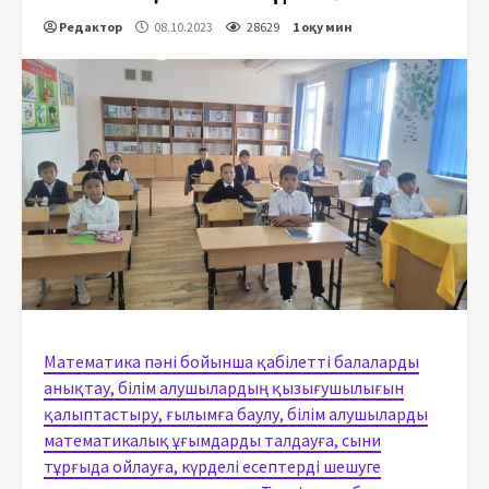
Редактор
08.10.2023
28629
1 оқу мин
Математика пәні бойынша қабілетті балаларды
анықтау, білім алушылардың қызығушылығын
қалыптастыру, ғылымға баулу, білім алушыларды
математикалық ұғымдарды талдауға, сыни
тұрғыда ойлауға, күрделі есептерді шешуге