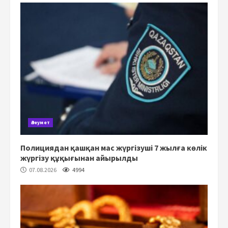
Әлеумет
Полициядан қашқан мас жүргізуші 7 жылға көлік
жүргізу құқығынан айырылды
07.08.2026
4994