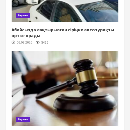
Әлеумет
Абайсызда лақтырылған сіріңке автотұрақты
өртке орады
06.08.2026
5435
Әлеумет