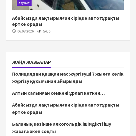
Әлеумет
Абайсызда лақтырылған сіріңке автотұрақты
өртке орады
06.08.2026
5435
ЖАҢА ЖАЗБАЛАР
Полициядан қашқан мас жүргізуші 7 жылға көлік
жүргізу құқығынан айырылды
Алтын салынған сөмкені ұрлап кеткен…
Абайсызда лақтырылған сіріңке автотұрақты
өртке орады
Баланың көзінше алкогольдік ішімдікті ішу
жазаға әкеп соқты