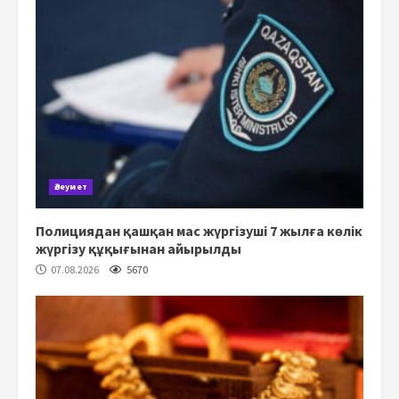
Әлеумет
Полициядан қашқан мас жүргізуші 7 жылға көлік
жүргізу құқығынан айырылды
07.08.2026
5670