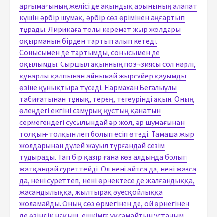
арғымағының желісі де ақындық арынының алапат
күшін әрбір шумақ, әрбір сөз өрімінен аңғартып
тұрады. Лирикаға толы керемет жыр жолдары
оқырманын бірден тартып алып кетеді.
Сонысымен де тартымды, сонысымен де
оқылымды. Сыршыл ақынның поэ¬зиясы сол нәрлі,
құнарлы қалпынан айнымай жырсүйер қауымды
өзіне құнықтыра түседі. Нармахан Бегалыұлы
табиғатынан тұнық, терең, тегеурінді ақын. Оның
өлеңдегі екпіні самұрық құстың қанатын
сермегендегі сусылындай әр жол, әр шумағынан
толқын-толқын леп болып есіп өтеді. Тамаша жыр
жолдарынан дүлей жауыл тұрғандай сезім
тудырады. Тап бір қазір ғана көз алдыңда болып
жатқандай суреттейді. Ол нені айтса да, нені жазса
да, нені суреттеп, нені өрнектесе де жалғандыққа,
жасандылыққа, жылтырақ әуесқойлыққа
жоламайды. Оның сөз өрмегінен де, ой өрнегінен
де өзіндік нақыш, ешкімге ұқсамайтын ұстаным,