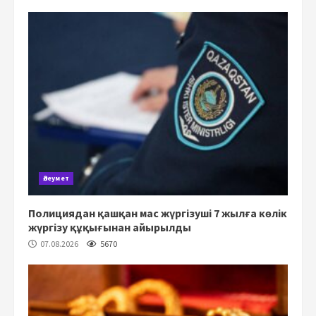
Әлеумет
Полициядан қашқан мас жүргізуші 7 жылға көлік
жүргізу құқығынан айырылды
07.08.2026
5670