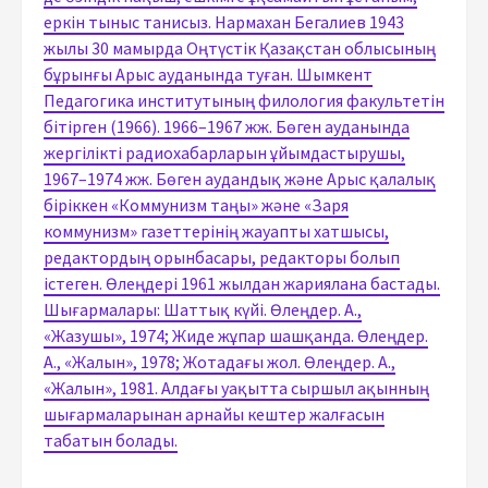
еркін тыныс танисыз. Нармахан Бегалиев 1943
жылы 30 мамырда Оңтүстік Қазақстан облысының
бұрынғы Арыс ауданында туған. Шымкент
Педагогика институтының филология факультетін
бітірген (1966). 1966–1967 жж. Бөген ауданында
жергілікті радиохабарларын ұйымдастырушы,
1967–1974 жж. Бөген аудандық және Арыс қалалық
біріккен «Коммунизм таңы» және «Заря
коммунизм» газеттерінің жауапты хатшысы,
редактордың орынбасары, редакторы болып
істеген. Өлеңдері 1961 жылдан жариялана бастады.
Шығармалары: Шаттық күйі. Өлеңдер. А.,
«Жазушы», 1974; Жиде жұпар шашқанда. Өлеңдер.
А., «Жалын», 1978; Жотадағы жол. Өлеңдер. А.,
«Жалын», 1981. Алдағы уақытта сыршыл ақынның
шығармаларынан арнайы кештер жалғасын
табатын болады.