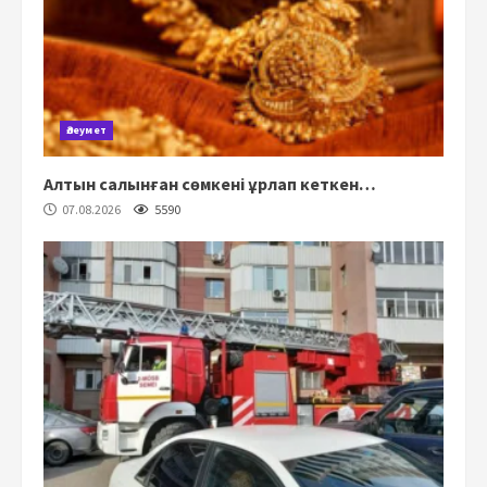
Әлеумет
Алтын салынған сөмкені ұрлап кеткен…
07.08.2026
5590