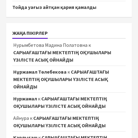
Тойда уағыз айтқан қария қамалды
ЖАҢА ПІКІРЛЕР
Нурымбетова Мадина Полатовна
к
САРЫАҒАШТАҒЫ МЕКТЕПТІҢ ОҚУШЫЛАРЫ
ҮЗІЛІСТЕ АСЫҚ ОЙНАЙДЫ
Нұржамал Төлебекова
к
САРЫАҒАШТАҒЫ
МЕКТЕПТІҢ ОҚУШЫЛАРЫ ҮЗІЛІСТЕ АСЫҚ
ОЙНАЙДЫ
Нуржамал
к
САРЫАҒАШТАҒЫ МЕКТЕПТІҢ
ОҚУШЫЛАРЫ ҮЗІЛІСТЕ АСЫҚ ОЙНАЙДЫ
Айнура
к
САРЫАҒАШТАҒЫ МЕКТЕПТІҢ
ОҚУШЫЛАРЫ ҮЗІЛІСТЕ АСЫҚ ОЙНАЙДЫ
Карлығаш
к
САРЫАҒАШТАҒЫ МЕКТЕПТІҢ