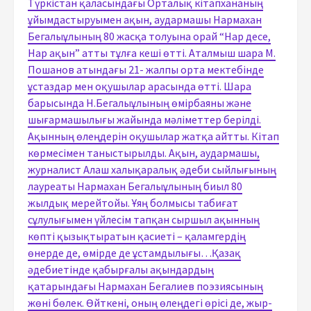
Түркістан қаласындағы Орталық кітапхананың
ұйымдастыруымен ақын, аудармашы Нармахан
Бегалыұлының 80 жасқа толуына орай “Нар десе,
Нар ақын” атты тұлға кеші өтті. Аталмыш шара М.
Пошанов атындағы 21- жалпы орта мектебінде
ұстаздар мен оқушылар арасында өтті. Шара
барысында Н.Бегалыұлының өмірбаяны және
шығармашылығы жайында мәліметтер берілді.
Ақынның өлеңдерін оқушылар жатқа айтты. Кітап
көрмесімен таныстырылды. Ақын, аудармашы,
журналист Алаш халықаралық әдеби сыйлығының
лауреаты Нармахан Бегалыұлының биыл 80
жылдық мерейтойы. Ұяң болмысы табиғат
сұлулығымен үйлесім тапқан сыршыл ақынның
көпті қызықтыратын қасиеті – қаламгердің
өнерде де, өмірде де ұстамдылығы…Қазақ
әдебиетінде қабырғалы ақындардың
қатарындағы Нармахан Бегалиев поэзиясының
жөні бөлек. Өйткені, оның өлеңдегі өрісі де, жыр-