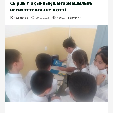
Сыршыл ақынның шығармашылығы
насихатталған кеш өтті
Редактор
09.10.2023
42601
1 оқу мин