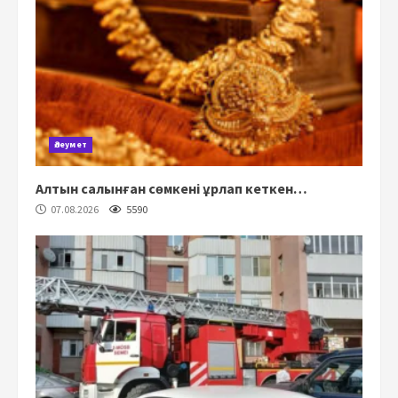
Әлеумет
Алтын салынған сөмкені ұрлап кеткен…
07.08.2026
5590