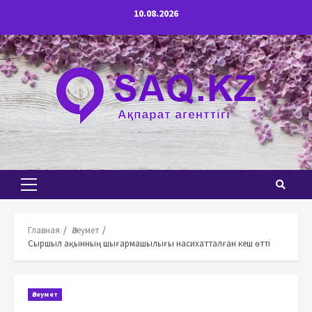
Перейти
10.08.2026
к
содержимому
Основное
меню
Главная
Әлеумет
Сыршыл ақынның шығармашылығы насихатталған кеш өтті
Әлеумет