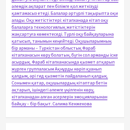
әлемдік ақпарат пен білімге қол жеткізуді
қамтамасыз етеді. Балалар әртүрлі тақырыпта оқи
алады. Оқу жетістіктері: кітапханада кітап оқу
балаларға технологиялық жетістіктерін
жақсартуға көмектеседі. Түрлі оқу байқауларына
қатысып, танымын кеңейтеді. Оқушыларымның
бір арманы – Түркістан облыстық Фараб
кітапханасын көру болатын, бүгін сол арманды іске
асырдық. Фараб кітапханасында қызмет атқарып
жүрген группаласым Ақнұрды көріп қуанып
қалдым, әрі гид қызметін пайдаланып қалдық.
Сонымен қатар, оқушылардың кітаптар бетін
ақтарып, ішіндегі әлемге үңілгенін көру,
кітапханадан алған әсерлерін эмоцияларынан
байқау – бір бақыт. Сәлима Кенжекова