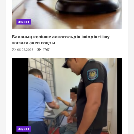
Әлеумет
Баланың көзінше алкогольдік ішімдікті ішу
жазаға әкеп соқты
06.08.2026
4767
Әлеумет