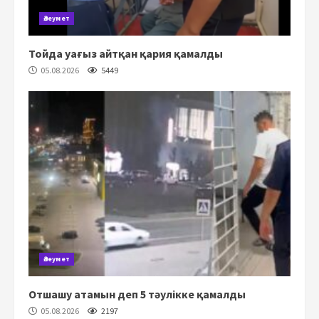
Әлеумет
Тойда уағыз айтқан қария қамалды
05.08.2026
5449
Әлеумет
Отшашу атамын деп 5 тәулікке қамалды
05.08.2026
2197