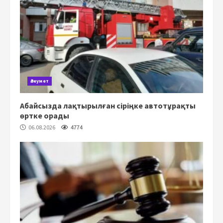
Әлеумет
Абайсызда лақтырылған сіріңке автотұрақты
өртке орады
06.08.2026
4774