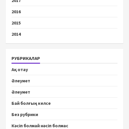
2017
2016
2015
2014
РУБРИКАЛАР
Ақ отау
Әлеумет
Әлеумет
Бай болғың келсе
Без рубрики
Кәсіп болмай нәсіп болмас