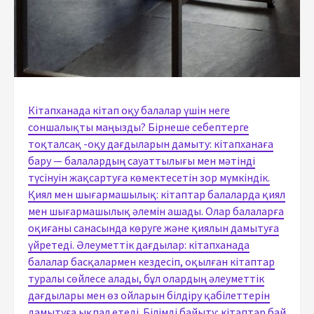
Кітапханада кітап оқу балалар үшін неге
соншалықты маңызды? Бірнеше себептерге
тоқталсақ -оқу дағдыларын дамыту: кітапханаға
бару — балалардың сауаттылығы мен мәтінді
түсінуін жақсартуға көмектесетін зор мүмкіндік.
Қиял мен шығармашылық: кітаптар балаларда қиял
мен шығармашылық әлемін ашады. Олар балаларға
оқиғаны санасында көруге және қиялын дамытуға
үйретеді. Әлеуметтік дағдылар: кітапханада
балалар басқалармен кездесіп, оқылған кітаптар
туралы сөйлесе алады, бұл олардың әлеуметтік
дағдылары мен өз ойларын білдіру қабілеттерін
дамытуға ықпал етеді. Білімді байыту: кітаптар бай