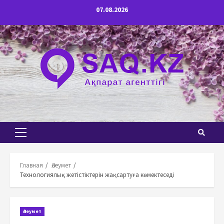
Перейти
07.08.2026
к
содержимому
Основное
меню
Главная
Әлеумет
Технологиялық жетістіктерін жақсартуға көмектеседі
Әлеумет