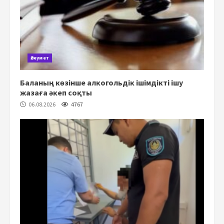
Әлеумет
Баланың көзінше алкогольдік ішімдікті ішу
жазаға әкеп соқты
06.08.2026
4767