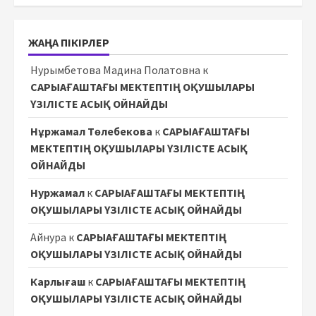
ЖАҢА ПІКІРЛЕР
Нурымбетова Мадина Полатовна
к
САРЫАҒАШТАҒЫ МЕКТЕПТІҢ ОҚУШЫЛАРЫ
ҮЗІЛІСТЕ АСЫҚ ОЙНАЙДЫ
Нұржамал Төлебекова
к
САРЫАҒАШТАҒЫ
МЕКТЕПТІҢ ОҚУШЫЛАРЫ ҮЗІЛІСТЕ АСЫҚ
ОЙНАЙДЫ
Нуржамал
к
САРЫАҒАШТАҒЫ МЕКТЕПТІҢ
ОҚУШЫЛАРЫ ҮЗІЛІСТЕ АСЫҚ ОЙНАЙДЫ
Айнура
к
САРЫАҒАШТАҒЫ МЕКТЕПТІҢ
ОҚУШЫЛАРЫ ҮЗІЛІСТЕ АСЫҚ ОЙНАЙДЫ
Карлығаш
к
САРЫАҒАШТАҒЫ МЕКТЕПТІҢ
ОҚУШЫЛАРЫ ҮЗІЛІСТЕ АСЫҚ ОЙНАЙДЫ