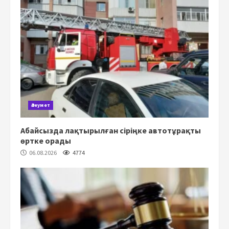
Әлеумет
Абайсызда лақтырылған сіріңке автотұрақты
өртке орады
06.08.2026
4774