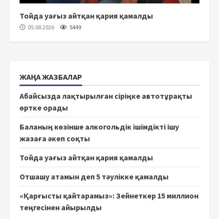
Тойда уағыз айтқан қария қамалды
05.08.2026
5449
ЖАҢА ЖАЗБАЛАР
Абайсызда лақтырылған сіріңке автотұрақты
өртке орады
Баланың көзінше алкогольдік ішімдікті ішу
жазаға әкеп соқты
Тойда уағыз айтқан қария қамалды
Отшашу атамын деп 5 тәулікке қамалды
«Қарғысты қайтарамыз»: Зейнеткер 15 миллион
теңгесінен айырылды