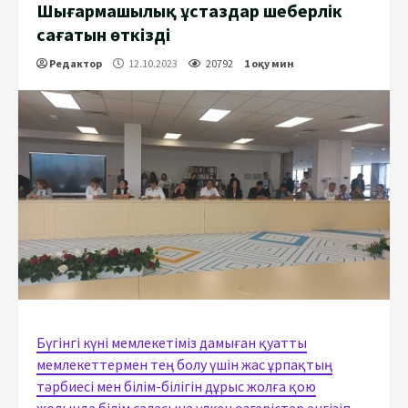
Шығармашылық ұстаздар шеберлік
сағатын өткізді
Редактор
12.10.2023
20792
1 оқу мин
Бүгінгі күні мемлекетіміз дамыған қуатты
мемлекеттермен тең болу үшін жас ұрпақтың
тәрбиесі мен білім-білігін дұрыс жолға қою
жолында білім саласына үлкен өзгерістер енгізіп,