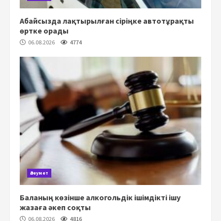
Абайсызда лақтырылған сіріңке автотұрақты
өртке орады
06.08.2026
4774
Әлеумет
Баланың көзінше алкогольдік ішімдікті ішу
жазаға әкеп соқты
06.08.2026
4816