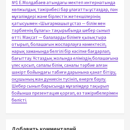
№1 Е.Молдабаев атындағы мектеп интернатында
көпжылдық тәжірибесі бар ұлағатты ұстаздар, пән
мұғалімдері және бірлестік жетекшілерінің
қатысуымен «Шығармашыл ұстаз — білім мен
тәрбиенің бұлағы» тақырыбында шебер сынып
өтті. Мақсат — балаларды білімге қызықтыра
отырып, болашағын жоспарлауға көмектесіп,
нарық заманында белгілі бір кәсіпке бағдарлап,
бағыттау. Ұстаздық жолында еліміздің болашағына
үлес қосып, сапалы білім, саналы тәрбие алған
шәкірт бойындағы табиғи дарынына қанат бітіру,
оқушының жан дүниесін түсініп, өнерге баулу.
Шебер сынып барысында мұғалімдер тақырып
бойынша презентация қорғап, өз тәжірибелерімен
бөлісті.
Добавить комментарий