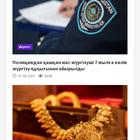
Әлеумет
Полициядан қашқан мас жүргізуші 7 жылға көлік
жүргізу құқығынан айырылды
07.08.2026
3134