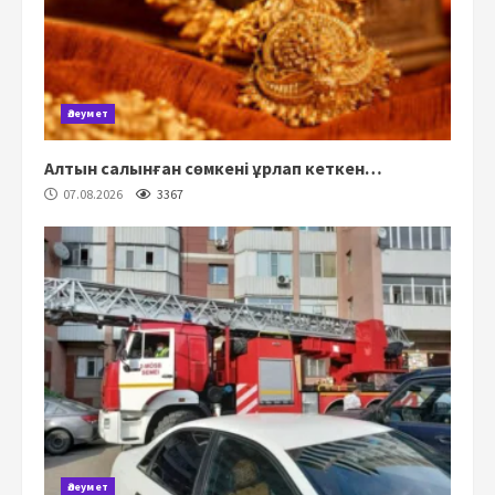
Әлеумет
Алтын салынған сөмкені ұрлап кеткен…
07.08.2026
3367
Әлеумет