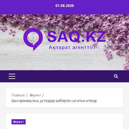
Перейти
07.08.2026
к
содержимому
Основное
меню
Главная
Әлеумет
Шығармашылық ұстаздар шеберлік сағатын өткізді
Әлеумет