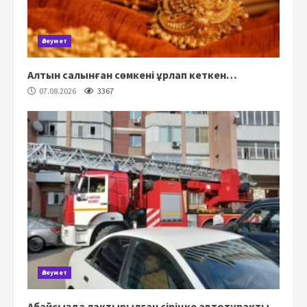
Әлеумет
Алтын салынған сөмкені ұрлап кеткен…
07.08.2026
3367
Әлеумет
Абайсызда лақтырылған сіріңке автотұрақты