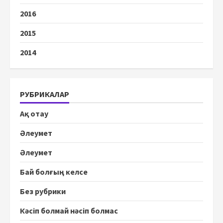
2016
2015
2014
РУБРИКАЛАР
Ақ отау
Әлеумет
Әлеумет
Бай болғың келсе
Без рубрики
Кәсіп болмай нәсіп болмас