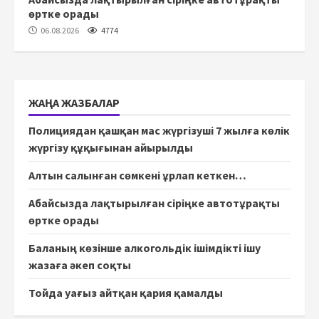
өртке орады
06.08.2026
4774
ЖАҢА ЖАЗБАЛАР
Полициядан қашқан мас жүргізуші 7 жылға көлік
жүргізу құқығынан айырылды
Алтын салынған сөмкені ұрлап кеткен…
Абайсызда лақтырылған сіріңке автотұрақты
өртке орады
Баланың көзінше алкогольдік ішімдікті ішу
жазаға әкеп соқты
Тойда уағыз айтқан қария қамалды