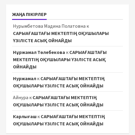
ЖАҢА ПІКІРЛЕР
Нурымбетова Мадина Полатовна
к
САРЫАҒАШТАҒЫ МЕКТЕПТІҢ ОҚУШЫЛАРЫ
ҮЗІЛІСТЕ АСЫҚ ОЙНАЙДЫ
Нұржамал Төлебекова
к
САРЫАҒАШТАҒЫ
МЕКТЕПТІҢ ОҚУШЫЛАРЫ ҮЗІЛІСТЕ АСЫҚ
ОЙНАЙДЫ
Нуржамал
к
САРЫАҒАШТАҒЫ МЕКТЕПТІҢ
ОҚУШЫЛАРЫ ҮЗІЛІСТЕ АСЫҚ ОЙНАЙДЫ
Айнура
к
САРЫАҒАШТАҒЫ МЕКТЕПТІҢ
ОҚУШЫЛАРЫ ҮЗІЛІСТЕ АСЫҚ ОЙНАЙДЫ
Карлығаш
к
САРЫАҒАШТАҒЫ МЕКТЕПТІҢ
ОҚУШЫЛАРЫ ҮЗІЛІСТЕ АСЫҚ ОЙНАЙДЫ