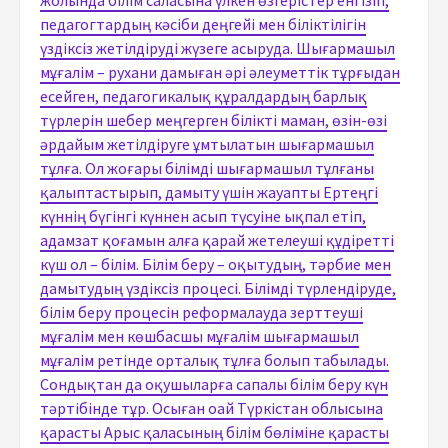
педагогтардың кәсіби деңгейі мен біліктілігін
үздіксіз жетілдіруді жүзеге асыруда. Шығармашыл
мұғалім – рухани дамыған әрі әлеуметтік тұрғыдан
есейген, педагогикалық құралдардың барлық
түрлерін шебер меңгерген білікті маман, өзін-өзі
әрдайым жетілдіруге ұмтылатын шығармашыл
тұлға. Ол жоғары білімді шығармашыл тұлғаны
қалыптастырып, дамыту үшін жауапты Ертеңгі
күннің бүгінгі күннен асып түсуіне ықпал етіп,
адамзат қоғамын алға қарай жетелеуші құдіретті
күш ол – білім. Білім беру – оқытудың, тәрбие мен
дамытудың үздіксіз процесі. Білімді түрлендіруде,
білім беру процесін реформалауда зерттеуші
мұғалім мен көшбасшы мұғалім шығармашыл
мұғалім ретінде орталық тұлға болып табылады.
Сондықтан да оқушыларға сапалы білім беру күн
тәртібінде тұр. Осыған оай Түркістан облысына
қарасты Арыс қаласының білім бөліміне қарасты