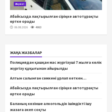
Әлеумет
Абайсызда лақтырылған сіріңке автотұрақты
өртке орады
06.08.2026
4863
ЖАҢА ЖАЗБАЛАР
Полициядан қашқан мас жүргізуші 7 жылға көлік
жүргізу құқығынан айырылды
Алтын салынған сөмкені ұрлап кеткен…
Абайсызда лақтырылған сіріңке автотұрақты
өртке орады
Баланың көзінше алкогольдік ішімдікті ішу
жазаға әкеп соқты