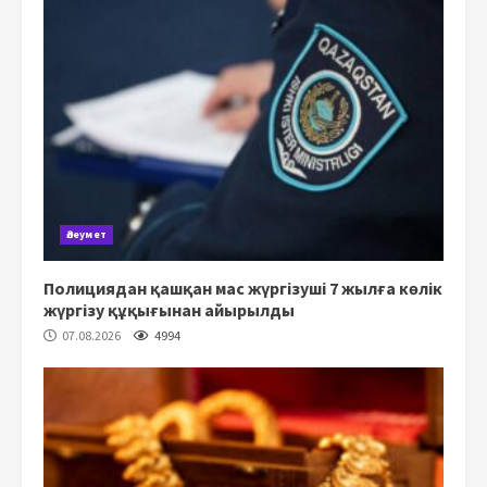
Әлеумет
Полициядан қашқан мас жүргізуші 7 жылға көлік
жүргізу құқығынан айырылды
07.08.2026
4994