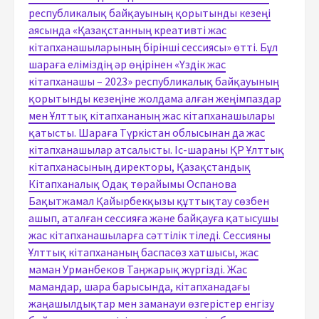
республикалық байқауының қорытынды кезеңі
аясында «Қазақстанның креативті жас
кітапханашыларының бірінші сессиясы» өтті. Бұл
шараға еліміздің әр өңірінен «Үздік жас
кітапханашы – 2023» республикалық байқауының
қорытынды кезеңіне жолдама алған жеңімпаздар
мен Ұлттық кітапхананың жас кітапханашылары
қатысты. Шараға Түркістан облысынан да жас
кітапханашылар атсалысты. Іс-шараны ҚР Ұлттық
кітапханасының директоры, Қазақстандық
Кітапханалық Одақ төрайымы Оспанова
Бақытжамал Қайырбекқызы құттықтау сөзбен
ашып, аталған сессияға және байқауға қатысушы
жас кітапханашыларға сәттілік тіледі. Сессияны
Ұлттық кітапхананың баспасөз хатшысы, жас
маман Урманбеков Таңжарық жүргізді. Жас
мамандар, шара барысында, кітапханадағы
жаңашылдықтар мен заманауи өзгерістер енгізу