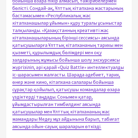
бойынша өзара пікір алмасып, тәжірибелермен
бөлісті. Сондай-ақ, Ұлттық кітапхана жастарының
бастамасымен «Республикалық жас
кітапханашылар ұйымын» құру туралы ұсыныстар
талқыланды. «Қазақстанның креативті жас
кітапханашыларының бірінші сессиясы» аясында
қатысушыларға Ұлттық кітапхананың тарихы мен
қызметі, құрылымдық бөлімдері мен оқу
залдарының жұмысы бойынша шолу экскурсиясы
жүргізіліп, әрі қарай «Quiz Battle» интеллектуалды
іс-шарасымен жалғасты. Шарада әдебиет, тарих,
өнер және кино, кітапхана салалары бойынша
сұрақтар қойылып, қатысушы командалар өзара
үздіктерді таңдады. Сонымен қатар,
ұйымдастырылған тимбилдинг аясында
қатысушылар мен Ұлттық кітапхананың жас
мамандары Медеу мұз айдынына барып, табиғат
аясында ойын-сауық шараларын өткізді.