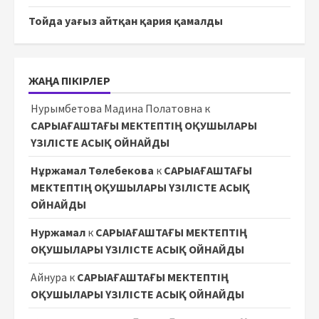
Тойда уағыз айтқан қария қамалды
ЖАҢА ПІКІРЛЕР
Нурымбетова Мадина Полатовна
к
САРЫАҒАШТАҒЫ МЕКТЕПТІҢ ОҚУШЫЛАРЫ
ҮЗІЛІСТЕ АСЫҚ ОЙНАЙДЫ
Нұржамал Төлебекова
к
САРЫАҒАШТАҒЫ
МЕКТЕПТІҢ ОҚУШЫЛАРЫ ҮЗІЛІСТЕ АСЫҚ
ОЙНАЙДЫ
Нуржамал
к
САРЫАҒАШТАҒЫ МЕКТЕПТІҢ
ОҚУШЫЛАРЫ ҮЗІЛІСТЕ АСЫҚ ОЙНАЙДЫ
Айнура
к
САРЫАҒАШТАҒЫ МЕКТЕПТІҢ
ОҚУШЫЛАРЫ ҮЗІЛІСТЕ АСЫҚ ОЙНАЙДЫ