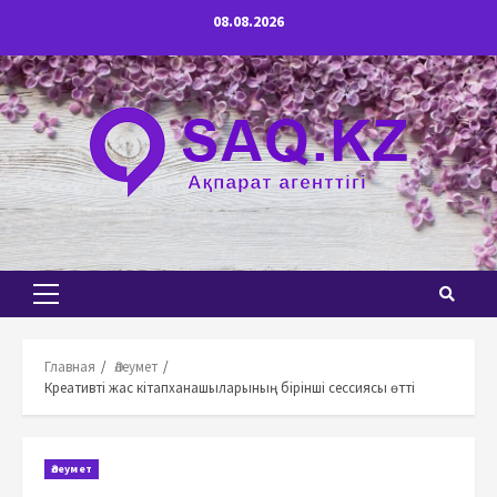
Перейти
08.08.2026
к
содержимому
Основное
меню
Главная
Әлеумет
Креативті жас кітапханашыларының бірінші сессиясы өтті
Әлеумет