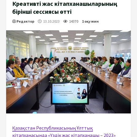
Креативті жас кітапханашыларының
бірінші сессиясы өтті
Редактор
13.10.2023
14370
1 оқу мин
Қазақстан Республикасының Ұлттық
кітапханасында «Үздік жас кітапханашы – 2023»