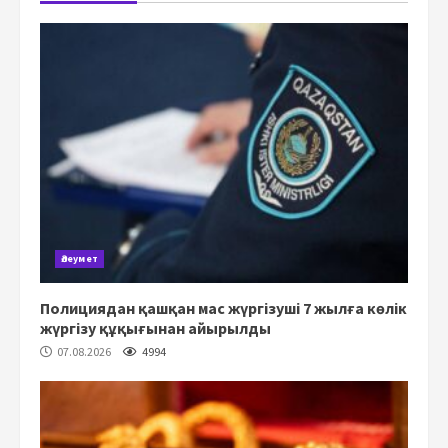
Әлеумет
Полициядан қашқан мас жүргізуші 7 жылға көлік
жүргізу құқығынан айырылды
07.08.2026
4994