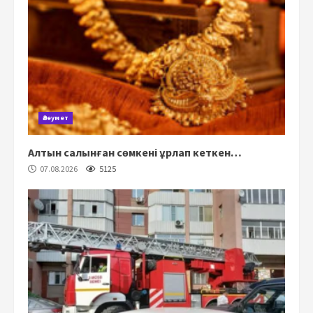
Әлеумет
Алтын салынған сөмкені ұрлап кеткен…
07.08.2026
5125