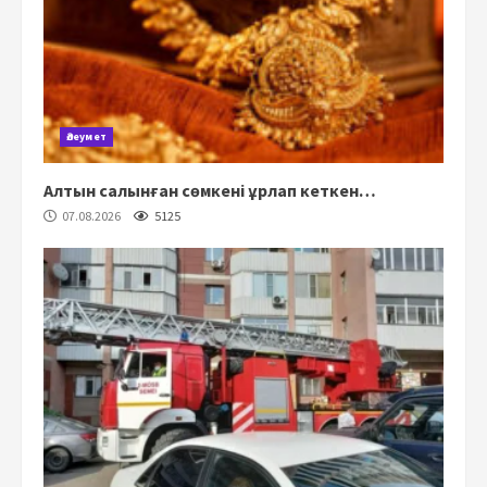
Әлеумет
Алтын салынған сөмкені ұрлап кеткен…
07.08.2026
5125