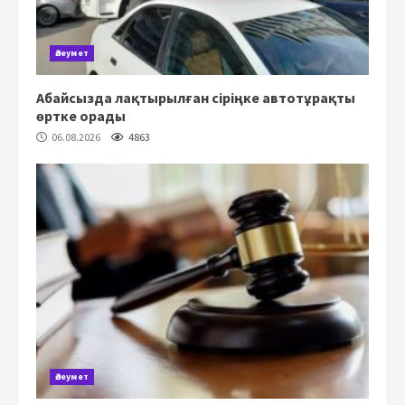
Әлеумет
Абайсызда лақтырылған сіріңке автотұрақты
өртке орады
06.08.2026
4863
Әлеумет