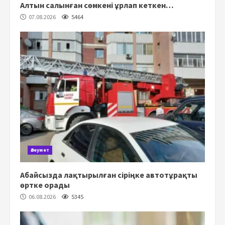
Алтын салынған сөмкені ұрлап кеткен…
07.08.2026
5464
Әлеумет
Абайсызда лақтырылған сіріңке автотұрақты
өртке орады
06.08.2026
5345