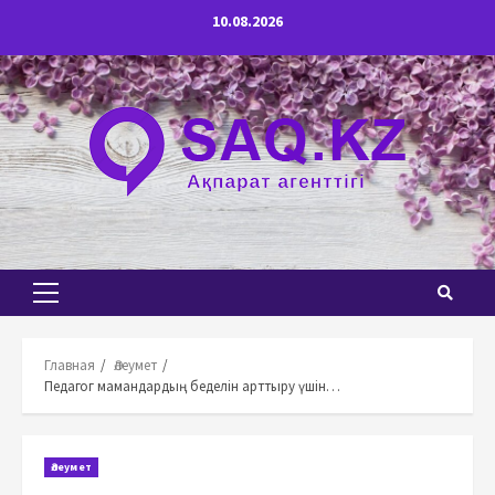
Перейти
10.08.2026
к
содержимому
Основное
меню
Главная
Әлеумет
Педагог мамандардың беделін арттыру үшін…
Әлеумет