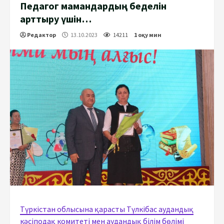
Педагог мамандардың беделін
арттыру үшін…
Редактор
13.10.2023
14211
1 оқу мин
Түркістан облысына қарасты Түлкібас аудандық
кәсіподақ комитеті мен аудандық білім бөлімі