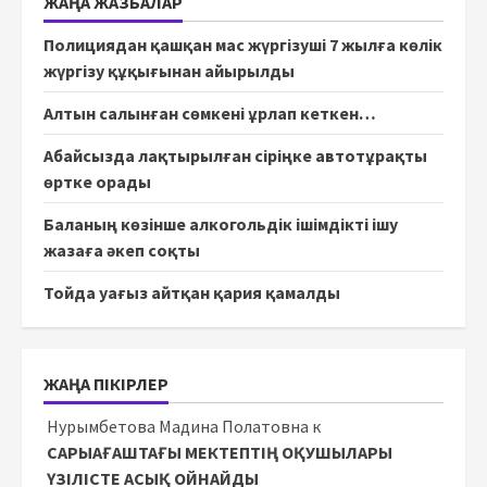
ЖАҢА ЖАЗБАЛАР
Полициядан қашқан мас жүргізуші 7 жылға көлік
жүргізу құқығынан айырылды
Алтын салынған сөмкені ұрлап кеткен…
Абайсызда лақтырылған сіріңке автотұрақты
өртке орады
Баланың көзінше алкогольдік ішімдікті ішу
жазаға әкеп соқты
Тойда уағыз айтқан қария қамалды
ЖАҢА ПІКІРЛЕР
Нурымбетова Мадина Полатовна
к
САРЫАҒАШТАҒЫ МЕКТЕПТІҢ ОҚУШЫЛАРЫ
ҮЗІЛІСТЕ АСЫҚ ОЙНАЙДЫ