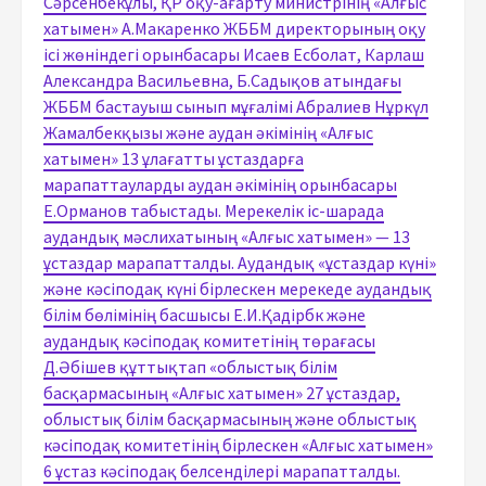
Сәрсенбекұлы, ҚР оқу-ағарту министрінің «Алғыс
хатымен» А.Макаренко ЖББМ директорының оқу
ісі жөніндегі орынбасары Исаев Есболат, Карлаш
Александра Васильевна, Б.Садықов атындағы
ЖББМ бастауыш сынып мұғалімі Абралиев Нұркүл
Жамалбекқызы және аудан әкімінің «Алғыс
хатымен» 13 ұлағатты ұстаздарға
марапаттауларды аудан әкімінің орынбасары
Е.Орманов табыстады. Мерекелік іс-шарада
аудандық мәслихатының «Алғыс хатымен» — 13
ұстаздар марапатталды. Аудандық «ұстаздар күні»
және кәсіподақ күні бірлескен мерекеде аудандық
білім бөлімінің басшысы Е.И.Қадірбк және
аудандық кәсіподақ комитетінің төрағасы
Д.Әбішев құттықтап «облыстық білім
басқармасының «Алғыс хатымен» 27 ұстаздар,
облыстық білім басқармасының және облыстық
кәсіподақ комитетінің бірлескен «Алғыс хатымен»
6 ұстаз кәсіподақ белсенділері марапатталды.