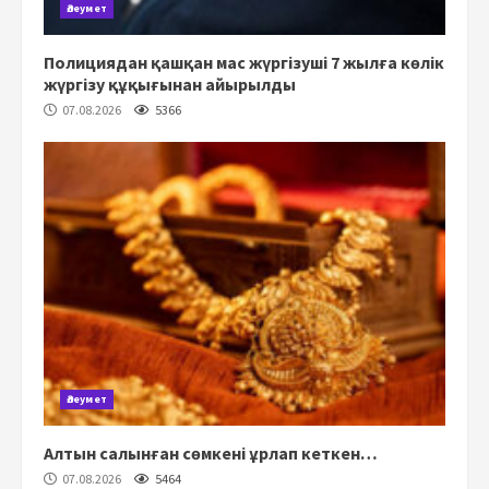
Әлеумет
Полициядан қашқан мас жүргізуші 7 жылға көлік
жүргізу құқығынан айырылды
07.08.2026
5366
Әлеумет
Алтын салынған сөмкені ұрлап кеткен…
07.08.2026
5464