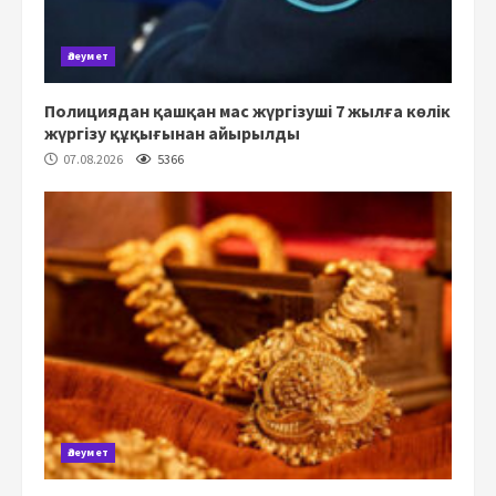
Әлеумет
Полициядан қашқан мас жүргізуші 7 жылға көлік
жүргізу құқығынан айырылды
07.08.2026
5366
Әлеумет