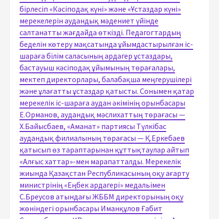
бірлесіп «Кәсіподақ күні» және «Ұстаздар күні»
мерекелерін аудандық мәдениет үйінде
салтанатты жағдайда өткізді. Педагогтардың
беделін көтеру мақсатында ұйымдастырылған іс-
шараға білім саласының ардагер ұстаздары,
бастауыш кәсіподақ ұйымының төрағалары,
мектеп директорлары, балабақша меңгерушілері
және ұлағатты ұстаздар қатысты. Сонымен қатар
мерекелік іс-шараға аудан әкімінің орынбасары
Е.Орманов, аудандық мәслихаттың төрағасы —
Х.Байысбаев, «Аманат» партиясы Түлкібас
аудандық филиалының төрағасы — Қ.Еркебаев
қатысып өз тараптарынан құттықтаулар айтып
«Алғыс хаттар»-мен марапатталды. Мерекелік
жиында Қазақстан Республикасының оқу ағарту
министрінің «Еңбек ардагері» медальімен
С.Бреусов атындағы ЖББМ директорының оқу
жөніндегі орынбасары Иманқұлов Ғабит