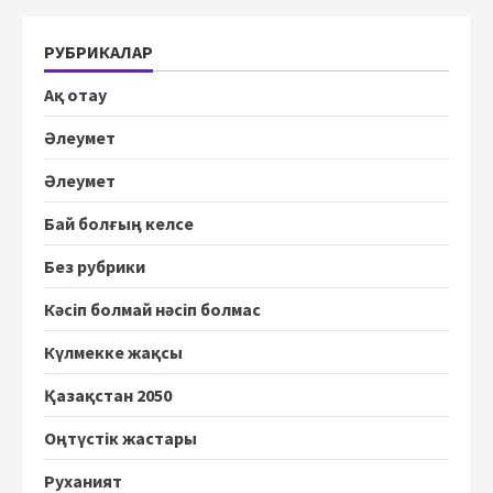
РУБРИКАЛАР
Ақ отау
Әлеумет
Әлеумет
Бай болғың келсе
Без рубрики
Кәсіп болмай нәсіп болмас
Күлмекке жақсы
Қазақстан 2050
Оңтүстік жастары
Руханият