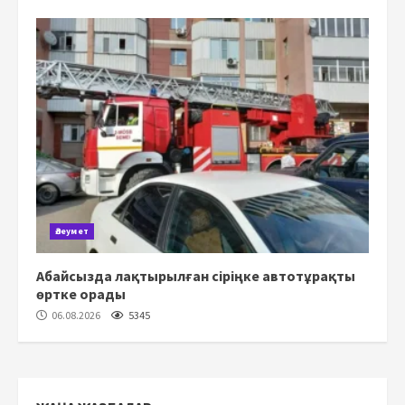
Әлеумет
Абайсызда лақтырылған сіріңке автотұрақты
өртке орады
06.08.2026
5345