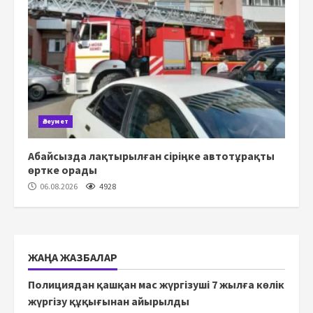
Әлеумет
Абайсызда лақтырылған сіріңке автотұрақты
өртке орады
06.08.2026
4928
ЖАҢА ЖАЗБАЛАР
Полициядан қашқан мас жүргізуші 7 жылға көлік
жүргізу құқығынан айырылды