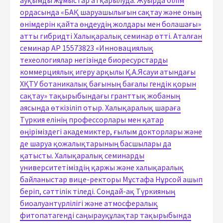
ордасында «БАҚ шаруашылығын сақтау және оның
өнімдерін қайта өңдеудің жолдары мен болашағы»
атты гибридті Халықаралық семинар өтті. Аталған
семинар АР 15573823 «Инновациялық
техеологиялар негізінде биоресурстарды
коммерциялық игеру арқылы Қ.А.Ясауи атындағы
ХҚТУ ботаникалық бағының бағалы гендік қорын
сақтау» тақырыбындағы гранттық жобаның
аясында өткізіліп отыр. Халықаралық шараға
Түркия елінің профессорлары мен қатар
өңіріміздегі академиктер, ғылым докторлары және
де шаруа қожалықтарының басшылары да
қатысты. Халықаралық семинарды
университетіміздің қаржы және халықаралық
байланыстар вице-ректоры Мұстафа Нұрсой ашып
беріп, сәттілік тіледі. Сондай-ақ Түркияның
биоалуантүрлілігі және атмосфералық
фитопатагенді саңырауқұлақтар тақырыбында