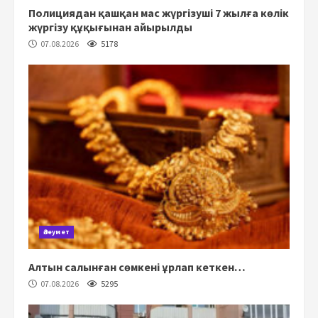
Полициядан қашқан мас жүргізуші 7 жылға көлік
жүргізу құқығынан айырылды
07.08.2026
5178
Әлеумет
Алтын салынған сөмкені ұрлап кеткен…
07.08.2026
5295