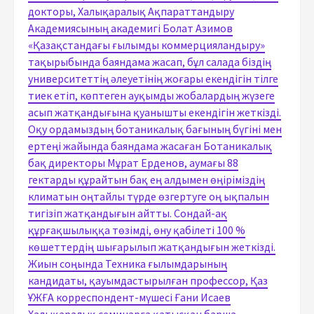
докторы, Халықаралық Ақпараттандыру
Академиясының академигі Болат Азимов
«Қазақстандағы ғылымды коммерцияландыру»
тақырыбында баяндама жасап, бұл салада біздің
университеттің әлеуетінің жоғары екендігін тілге
тиек етіп, көптеген ауқымды жобалардың жүзеге
асып жатқандығына қуанышты екендігін жеткізді.
Оқу ордамыздың ботаникалық бағының бүгіні мен
ертеңі жайында баяндама жасаған Ботаникалық
бақ директоры Мұрат Ерденов, аумағы 88
гектарды құрайтын бақ ең алдымен өңіріміздің
климатын оңтайлы түрде өзгертуге оң ықпалын
тигізіп жатқандығын айтты. Сондай-ақ
құрғақшылыққа төзімді, өну қабілеті 100 %
көшеттердің шығарылып жатқандығын жеткізді.
Жиын соңында Техника ғылымдарының
кандидаты, қауымдастырылған профессор, Қаз
ҰЖҒА корреспондент-мүшесі Ғани Исаев
Халықаралық семинарға қатысқан барша