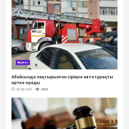
Әлеумет
Абайсызда лақтырылған сіріңке автотұрақты
өртке орады
06.08.2026
4928