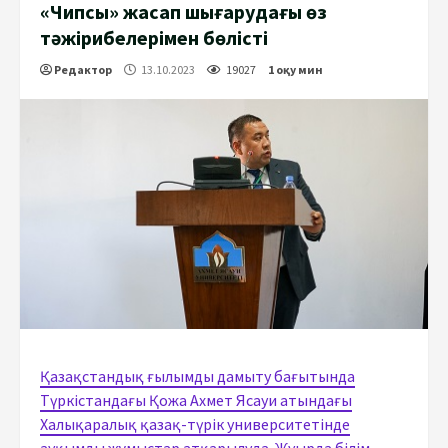
«Чипсы» жасап шығарудағы өз
тәжірибелерімен бөлісті
Редактор
13.10.2023
19027
1 оқу мин
Қазақстандық ғылымды дамыту бағытында
Түркістандағы Қожа Ахмет Ясауи атындағы
Халықаралық қазақ-түрік университетінде
ауқымды жұмыстар атқарылуда. Жуырда білім