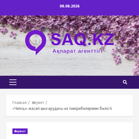
Перейти
08.08.2026
к
содержимому
Основное
меню
Главная
Әлеумет
«Чипсы» жасап шығарудағы өз тәжірибелерімен бөлісті
Әлеумет