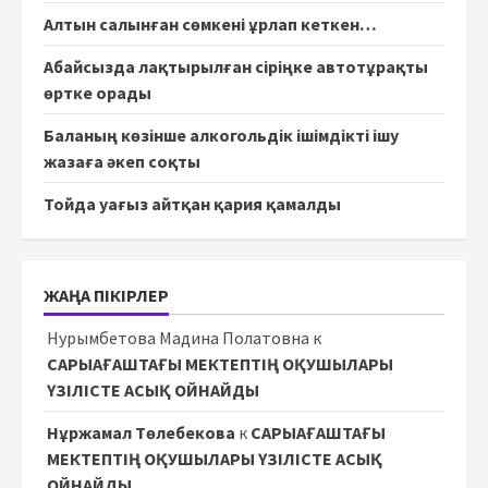
Алтын салынған сөмкені ұрлап кеткен…
Абайсызда лақтырылған сіріңке автотұрақты
өртке орады
Баланың көзінше алкогольдік ішімдікті ішу
жазаға әкеп соқты
Тойда уағыз айтқан қария қамалды
ЖАҢА ПІКІРЛЕР
Нурымбетова Мадина Полатовна
к
САРЫАҒАШТАҒЫ МЕКТЕПТІҢ ОҚУШЫЛАРЫ
ҮЗІЛІСТЕ АСЫҚ ОЙНАЙДЫ
Нұржамал Төлебекова
к
САРЫАҒАШТАҒЫ
МЕКТЕПТІҢ ОҚУШЫЛАРЫ ҮЗІЛІСТЕ АСЫҚ
ОЙНАЙДЫ