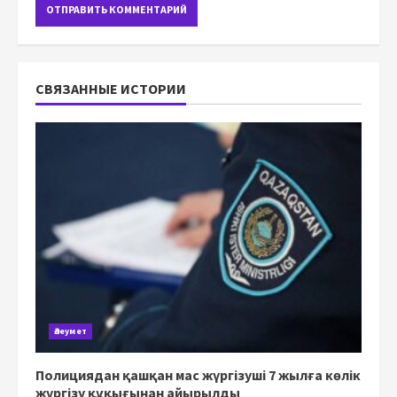
СВЯЗАННЫЕ ИСТОРИИ
Әлеумет
Полициядан қашқан мас жүргізуші 7 жылға көлік
жүргізу құқығынан айырылды