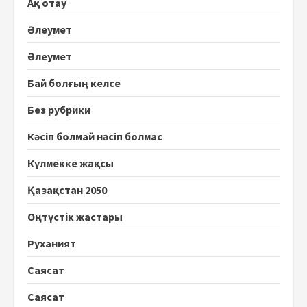
Ақ отау
Әлеумет
Әлеумет
Бай болғың келсе
Без рубрики
Кәсіп болмай нәсіп болмас
Күлмекке жақсы
Қазақстан 2050
Оңтүстік жастары
Руханият
Саясат
Саясат