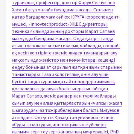
түркиялық профессор, доктор Фарук Селчук пен
Хасан Ақгул онлайн баяндама жасады. Сонымен
қатар бағдарламаға сәйкес ҚРҰҒА корреспондент-
мүшесі, «innovtechproduct» ЖШС директоры,
техника ғылымдарының докторы Марат Сатаев
мазмұнды баяндама жасады. Онда қазіргі таңда
азық-түлік және косметикалық майларды, сондай-
ақ кесіп кептірілген жеміс-жидек тағамдарын алу
мақсатында жемістер мен көкөністерді кешенді
өңдеу бойынша атқарылып жатқан жұмыстарымен
таныстырды. Таза экологиялық өнім алу үшін
бүгінгі таңда сұранысқа сай өнімдерді химиялық
қоспаларсыз да алуға болатындығын айтқан
Марат Сатаев, жеміс дәндерінен түрлі майларды
сығып алу мен алма қытырлақтарын «чипсы» жасап
шығарудағы өз тәжірибелерімен бөлісті. М.Әуезов
атындағы Оңтүстік Қазақстан университетінің
«Суды тазартудың инновациялық жүйелері»
ғылыми-зерттеу зертханасының меңгерушісі, PhD