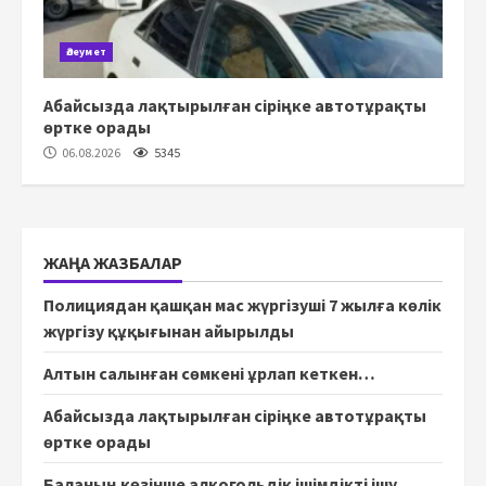
Әлеумет
Абайсызда лақтырылған сіріңке автотұрақты
өртке орады
06.08.2026
5345
ЖАҢА ЖАЗБАЛАР
Полициядан қашқан мас жүргізуші 7 жылға көлік
жүргізу құқығынан айырылды
Алтын салынған сөмкені ұрлап кеткен…
Абайсызда лақтырылған сіріңке автотұрақты
өртке орады
Баланың көзінше алкогольдік ішімдікті ішу