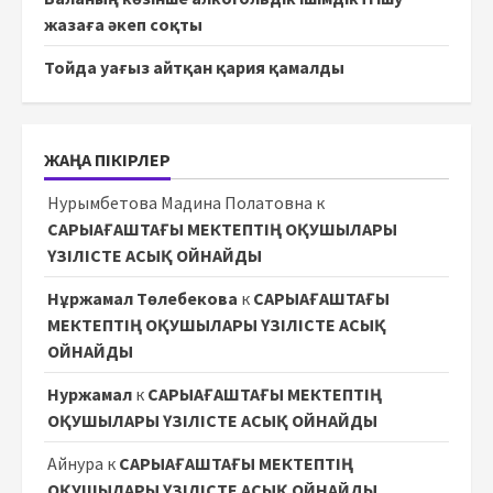
жазаға әкеп соқты
Тойда уағыз айтқан қария қамалды
ЖАҢА ПІКІРЛЕР
Нурымбетова Мадина Полатовна
к
САРЫАҒАШТАҒЫ МЕКТЕПТІҢ ОҚУШЫЛАРЫ
ҮЗІЛІСТЕ АСЫҚ ОЙНАЙДЫ
Нұржамал Төлебекова
к
САРЫАҒАШТАҒЫ
МЕКТЕПТІҢ ОҚУШЫЛАРЫ ҮЗІЛІСТЕ АСЫҚ
ОЙНАЙДЫ
Нуржамал
к
САРЫАҒАШТАҒЫ МЕКТЕПТІҢ
ОҚУШЫЛАРЫ ҮЗІЛІСТЕ АСЫҚ ОЙНАЙДЫ
Айнура
к
САРЫАҒАШТАҒЫ МЕКТЕПТІҢ
ОҚУШЫЛАРЫ ҮЗІЛІСТЕ АСЫҚ ОЙНАЙДЫ