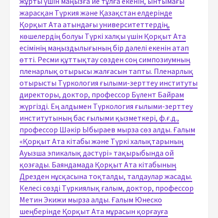
жұрты үшін маңызға ие тұлға екенін, ынтымағы
жарасқан Түркия және Қазақстан елдерінде
Қорқыт Ата атындағы университеттердің,
көшелердің болуы Түркі халқы үшін Қорқыт Ата
есімінің маңыздылығының бір дәлелі екенін атап
өтті. Ресми құттықтау сөзден соң симпозиумның
пленарлық отырысы жалғасын тапты. Пленарлық
отырысты Түркология ғылыми-зерттеу институты
директоры, доктор, профессор Бүлент Байрам
жүргізді. Ең алдымен Түркология ғылыми-зерттеу
институтының бас ғылыми қызметкері, ф.ғ.д.,
профессор Шәкір Ыбыраев мырза сөз алды. Ғалым
«Қорқыт Ата кітабы және Түркі халықтарының
Ауызша эпикалық дәстүрі» тақырыбында ой
қозғады. Баяндамада Қорқыт Ата кітабының
Дрезден нұсқасына тоқталды, талдаулар жасады.
Келесі сөзді Түркиялық ғалым, доктор, профессор
Метин Экижи мырза алды. Ғалым Юнеско
шеңберінде Қорқыт Ата мұрасын қорғауға