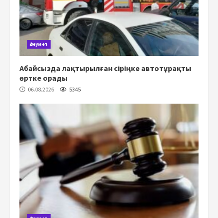
Әлеумет
Абайсызда лақтырылған сіріңке автотұрақты
өртке орады
06.08.2026
5345