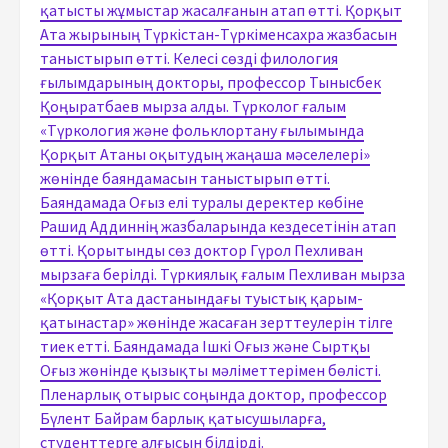
қатысты жұмыстар жасалғанын атап өтті. Қорқыт
Ата жырының Түркістан-Түркіменсахра жазбасын
таныстырып өтті. Келесі сөзді филология
ғылымдарының докторы, профессор Тынысбек
Қоңыратбаев мырза алды. Түрколог ғалым
«Түркология және фольклортану ғылымында
Қорқыт Атаны оқытудың жаңаша мәселелері»
жөнінде баяндамасын таныстырып өтті.
Баяндамада Оғыз елі туралы деректер көбіне
Рашид Аддиннің жазбаларында кездесетінін атап
өтті. Қорытынды сөз доктор Гүрол Пехливан
мырзаға берілді. Түркиялық ғалым Пехливан мырза
«Қорқыт Ата дастанындағы туыстық қарым-
қатынастар» жөнінде жасаған зерттеулерін тілге
тиек етті. Баяндамада Ішкі Оғыз және Сыртқы
Оғыз жөнінде қызықты мәліметтерімен бөлісті.
Пленарлық отырыс соңында доктор, профессор
Бүлент Байрам барлық қатысушыларға,
студенттерге алғысын білдірді.