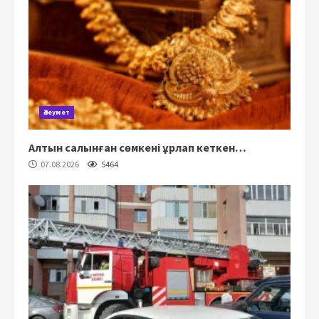
Әлеумет
Алтын салынған сөмкені ұрлап кеткен…
07.08.2026
5464