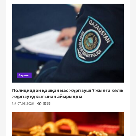
Әлеумет
Полициядан қашқан мас жүргізуші 7 жылға көлік
жүргізу құқығынан айырылды
07.08.2026
5366