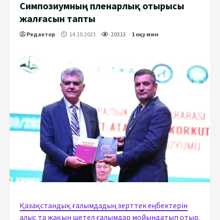
Симпозиумның пленарлық отырысы
жалғасын тапты
Редактор
14.10.2023
20313
1 оқу мин
Қазақстандық ғалымдадың зерттек еңбектерін
алыс та жақын шетел ғалымдар мойындатып отыр.