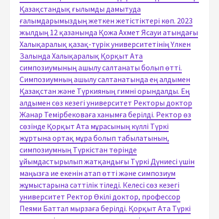
Қазақстандық ғылымды дамытуда
ғалымдарымыздың жеткен жетістіктері көп. 2023
жылдың 12 қазанында Қожа Ахмет Ясауи атындағы
Халықаралық қазақ-түрік университетінің Үлкен
Залында Халықаралық Қорқыт Ата
симпозиумының ашылу салтанаты болып өтті.
Симпозиумның ашылу салтанатында ең алдымен
Қазақстан және Түркияның гимні орындалды. Ең
алдымен сөз кезегі университет Ректоры доктор
Жанар Темірбековаға ханымға берілді. Ректор өз
сөзінде Қорқыт Ата мұрасының күллі Түркі
жұртына ортақ мұра болып табылатынын,
симпозиумның Түркістан төрінде
ұйымдастырылып жатқандығы Түркі Дүниесі үшін
маңызға ие екенін атап өтті және симпозиум
жұмыстарына сәттілік тіледі. Келесі сөз кезегі
университет Ректор Өкілі доктор, профессор
Пеями Баттал мырзаға берілді. Қорқыт Ата Түркі