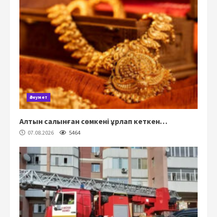
Әлеумет
Алтын салынған сөмкені ұрлап кеткен…
07.08.2026
5464