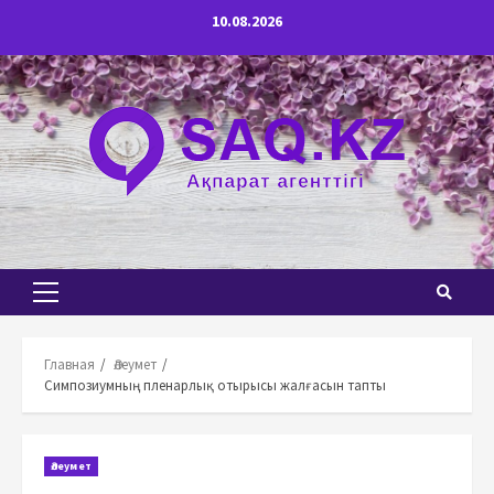
Перейти
10.08.2026
к
содержимому
Основное
меню
Главная
Әлеумет
Симпозиумның пленарлық отырысы жалғасын тапты
Әлеумет