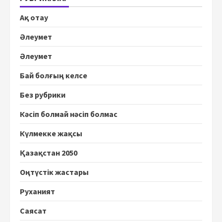
Ақ отау
Әлеумет
Әлеумет
Бай болғың келсе
Без рубрики
Кәсіп болмай нәсіп болмас
Күлмекке жақсы
Қазақстан 2050
Оңтүстік жастары
Руханият
Саясат