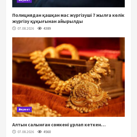
Полициядан қашқан мас жүргізуші 7 жылға көлік
жүргізу құқығынан айырылды
07.08.2026
4389
Әлеумет
Алтын салынған сөмкені ұрлап кеткен…
07.08.2026
4560