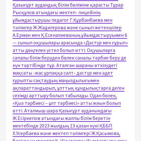
Қазығұрт аудандық білім бөліміне қарасты Тұрар
Рысқұлов атындағы мектеп- лицейінің
ұйымдастырушы педагог Г.Құрбанбаева мен
тәлімгер Ж.Жадигерова және сынып жетекшілер
А.Ерман мен Қ.Есеналиеваның ұйымдастыруымен 6
— сынып оқушылары арасында «Дәстүр мен ғұрып»
атты дөңгелек үстел болып өтті. Оқушыларға
сапалы білім беруден бөлек саналы тәрбие беру де
күн тәртібінде тұр. Аталған шараны өткізудегі
мақсаты -жас ұрпаққа салт- дәстүр мен әдет
ғұрыпты сақтаудың маңыздылығымен
ақпараттандырып, ұлттық құндылықтарға деген
сезімді арттыру болып табылады. Одан бөлек,
«Қыз тәрбиесі – ұлт тәрбиесі» атты жиын болып
өтті. Аталмыш шара Қазығұрт ауданындағы
Ж.Есіркепов атындағы жалпы білім беретін
мектебінде 2023 жылдың 13 қазан күні ҚББП
Х.Усербаева және мектеп тәлімгері Ж.Қасымова,
бастауыш мұғалімі Қ. Шантаева ұйымдастыруымен