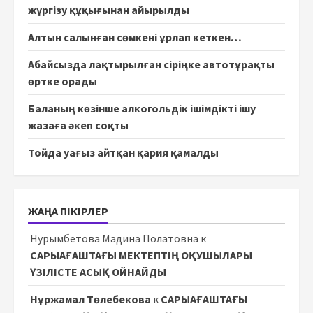
жүргізу құқығынан айырылды
Алтын салынған сөмкені ұрлап кеткен…
Абайсызда лақтырылған сіріңке автотұрақты
өртке орады
Баланың көзінше алкогольдік ішімдікті ішу
жазаға әкеп соқты
Тойда уағыз айтқан қария қамалды
ЖАҢА ПІКІРЛЕР
Нурымбетова Мадина Полатовна
к
САРЫАҒАШТАҒЫ МЕКТЕПТІҢ ОҚУШЫЛАРЫ
ҮЗІЛІСТЕ АСЫҚ ОЙНАЙДЫ
Нұржамал Төлебекова
к
САРЫАҒАШТАҒЫ