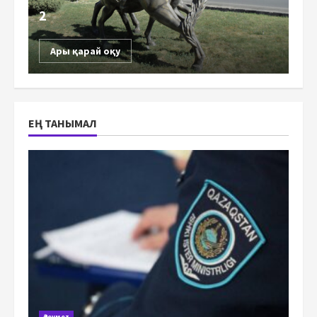
2
Ары қарай оқу
ЕҢ ТАНЫМАЛ
Әлеумет