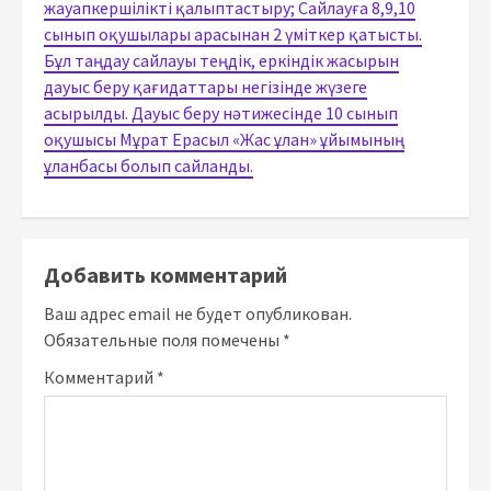
жауапкершілікті қалыптастыру; Сайлауға 8,9,10
сынып оқушылары арасынан 2 үміткер қатысты.
Бұл таңдау сайлауы теңдік, еркіндік жасырын
дауыс беру қағидаттары негізінде жүзеге
асырылды. Дауыс беру нәтижесінде 10 сынып
оқушысы Мұрат Ерасыл «Жас ұлан» ұйымының
ұланбасы болып сайланды.
Добавить комментарий
Ваш адрес email не будет опубликован.
Обязательные поля помечены
*
Комментарий
*