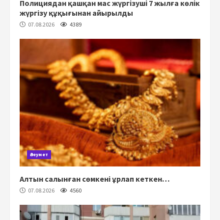
Полициядан қашқан мас жүргізуші 7 жылға көлік
жүргізу құқығынан айырылды
07.08.2026
4389
Әлеумет
Алтын салынған сөмкені ұрлап кеткен…
07.08.2026
4560