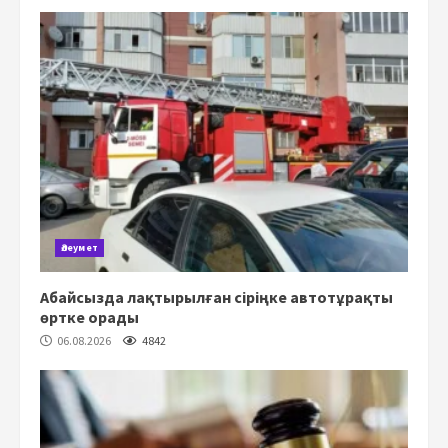
Әлеумет
Абайсызда лақтырылған сіріңке автотұрақты
өртке орады
06.08.2026
4842