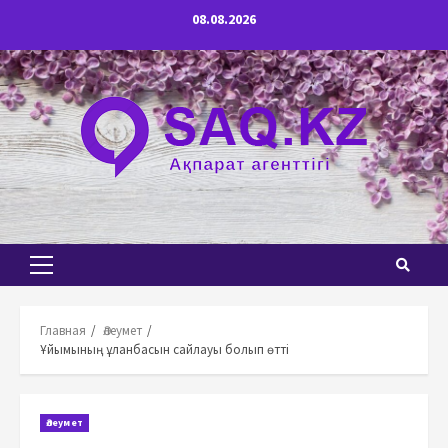
Перейти
08.08.2026
к
содержимому
Основное
меню
Главная
Әлеумет
Ұйымының ұланбасын сайлауы болып өтті
Әлеумет