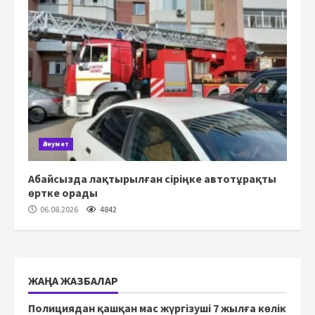
Әлеумет
Абайсызда лақтырылған сіріңке автотұрақты
өртке орады
06.08.2026
4842
ЖАҢА ЖАЗБАЛАР
Полициядан қашқан мас жүргізуші 7 жылға көлік