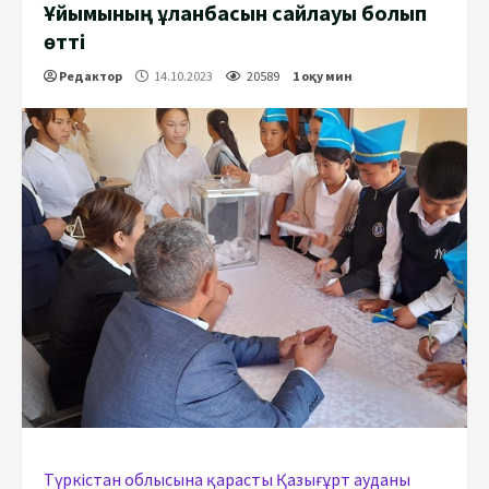
Ұйымының ұланбасын сайлауы болып
өтті
Редактор
14.10.2023
20589
1 оқу мин
Түркістан облысына қарасты Қазығұрт ауданы