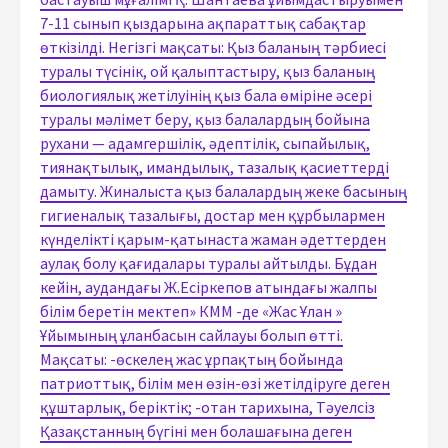
7-11 сынып қыздарына ақпараттық сабақтар
өткізілді. Негізгі мақсаты: Қыз баланың тәрбиесі
туралы түсінік, ой қалыптастыру, қыз баланың
биологиялық жетілуінің қыз бала өміріне әсері
туралы мәлімет беру, қыз балалардың бойына
рухани — адамгершілік, әдептілік, сыпайылық,
тиянақтылық, имандылық, тазалық қасиеттерді
дамыту. Жиналыста қыз балалардың жеке басының
гигиеналық тазалығы, достар мен құрбылармен
күнделікті қарым-қатынаста жаман әдеттерден
аулақ болу қағидалары туралы айтылды. Бұдан
кейін, аудандағы Ж.Есіркепов атындағы жалпы
білім беретін мектеп» КММ -де «Жас Ұлан »
Ұйымының ұланбасын сайлауы болып өтті.
Мақсаты: -өскелең жас ұрпақтың бойында
патриоттық, білім мен өзін-өзі жетілдіруге деген
құштарлық, беріктік; -отан тарихына, Тәуелсіз
Қазақстанның бүгіні мен болашағына деген