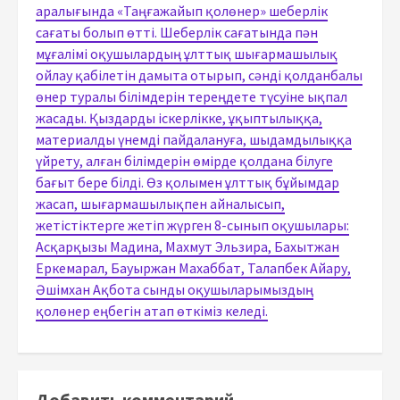
аралығында «Таңғажайып қолөнер» шеберлік
сағаты болып өтті. Шеберлік сағатында пән
мұғалімі оқушылардың ұлттық шығармашылық
ойлау қабілетін дамыта отырып, сәнді қолданбалы
өнер туралы білімдерін тереңдете түсуіне ықпал
жасады. Қыздарды іскерлікке, ұқыптылыққа,
материалды үнемді пайдалануға, шыдамдылыққа
үйрету, алған білімдерін өмірде қолдана білуге
бағыт бере білді. Өз қолымен ұлттық бұйымдар
жасап, шығармашылықпен айналысып,
жетістіктерге жетіп жүрген 8-сынып оқушылары:
Асқарқызы Мадина, Махмут Эльзира, Бахытжан
Еркемарал, Бауыржан Махаббат, Талапбек Айару,
Әшімхан Ақбота сынды оқушыларымыздың
қолөнер еңбегін атап өткіміз келеді.
Добавить комментарий