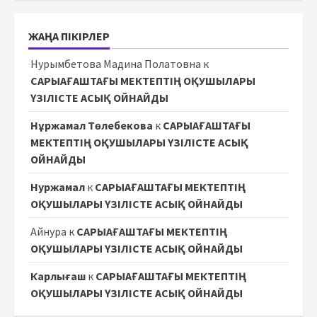
ЖАҢА ПІКІРЛЕР
Нурымбетова Мадина Полатовна
к
САРЫАҒАШТАҒЫ МЕКТЕПТІҢ ОҚУШЫЛАРЫ
ҮЗІЛІСТЕ АСЫҚ ОЙНАЙДЫ
Нұржамал Төлебекова
к
САРЫАҒАШТАҒЫ
МЕКТЕПТІҢ ОҚУШЫЛАРЫ ҮЗІЛІСТЕ АСЫҚ
ОЙНАЙДЫ
Нуржамал
к
САРЫАҒАШТАҒЫ МЕКТЕПТІҢ
ОҚУШЫЛАРЫ ҮЗІЛІСТЕ АСЫҚ ОЙНАЙДЫ
Айнура
к
САРЫАҒАШТАҒЫ МЕКТЕПТІҢ
ОҚУШЫЛАРЫ ҮЗІЛІСТЕ АСЫҚ ОЙНАЙДЫ
Карлығаш
к
САРЫАҒАШТАҒЫ МЕКТЕПТІҢ
ОҚУШЫЛАРЫ ҮЗІЛІСТЕ АСЫҚ ОЙНАЙДЫ