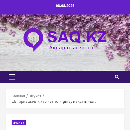
Перейти
08.08.2026
к
содержимому
Основное
меню
Главная
Әлеумет
Шығармашылық қабілеттерін ұштау мақсатында…
Әлеумет