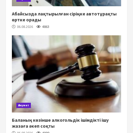
Абайсызда лақтырылған сіріңке автотұрақты
өртке орады
06.08.2026
4863
Әлеумет
Баланың көзінше алкогольдік ішімдікті ішу
жазаға әкеп соқты
06.08.2026
4999