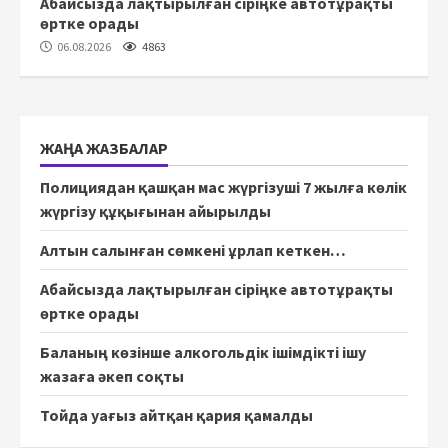
Абайсызда лақтырылған сіріңке автотұрақты
өртке орады
06.08.2026
4863
ЖАҢА ЖАЗБАЛАР
Полициядан қашқан мас жүргізуші 7 жылға көлік
жүргізу құқығынан айырылды
Алтын салынған сөмкені ұрлап кеткен…
Абайсызда лақтырылған сіріңке автотұрақты
өртке орады
Баланың көзінше алкогольдік ішімдікті ішу
жазаға әкеп соқты
Тойда уағыз айтқан қария қамалды