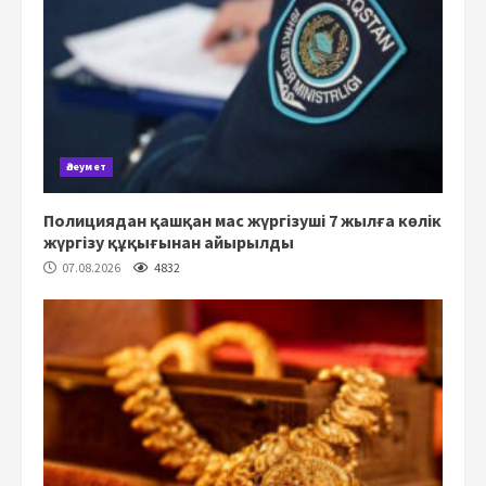
Әлеумет
Полициядан қашқан мас жүргізуші 7 жылға көлік
жүргізу құқығынан айырылды
07.08.2026
4832