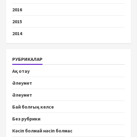
2016
2015
2014
РУБРИКАЛАР
Ақ отау
Әлеумет
Әлеумет
Бай болғың келсе
Без рубрики
Кәсіп болмай нәсіп болмас