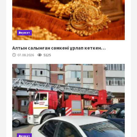
Әлеумет
Алтын салынған сөмкені ұрлап кеткен…
07.08.2026
5125
Әлеумет