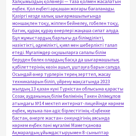
Халқымыздың қолөнері — таза қолмен жасалатын
еңбек. Қол еңбегі әрқашан жоғары бағаланады.
Қазіргі кезде халық шығармашылығында
моншақпен тоқу, жіппен бейнелеу, гобелен тоқу,
батик, құрақ құрау өнерлері жаңаша сипат алуда.
Бұл жұмыстардың барлығы да білімділікті,
нәзіктікті, әдемілікті, қиял мен шеберлікті талап
етеді. Мұғалімдер оқушыларға сапалы білім
беруден бөлек олардың басқа да шығармашылық
қабілеттерінің көзін ашып, ұштауға барын салуда.
Осындай өнер түрлерін терең зерттеп, жасау
техникаларын біліп, үйрену мақсатында 2023
жылдың 13 қазан күні Түркістан облысына қарасты
Созақ ауданының білім бөлімінің Тәкен Әлімқұлов
атындағы №14 мектеп интернат-лицейінде көркем
еңбек, музыка пән әдіс бірлестігінің «Еңбекке
бастан, өнерге жастан» онкүндігінің аясында
көркем еңбек пәні мұғалімі Маметқанова
Ақмаралдың ұйымдастыруымен 8-сыныптар