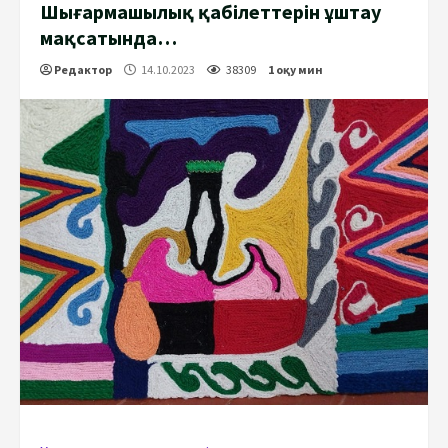
Шығармашылық қабілеттерін ұштау
мақсатында…
Редактор
14.10.2023
38309
1 оқу мин