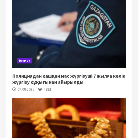
Әлеумет
Полициядан қашқан мас жүргізуші 7 жылға көлік
жүргізу құқығынан айырылды
07.08.2026
4832