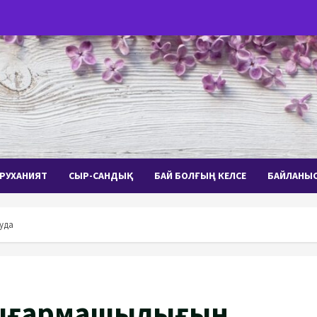
РУХАНИЯТ
СЫР-САНДЫҚ
БАЙ БОЛҒЫҢ КЕЛСЕ
БАЙЛАНЫ
уда
ығармашылығын