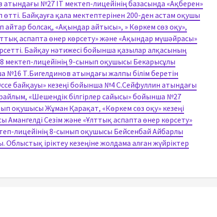
атындағы №27 IT мектеп-лицейінің базасында «Ақберен»
 өтті. Байқауға қала мектептерінен 200-ден астам оқушы
 айтар болсақ, «Ақындар айтысы», » Көркем сөз оқу»,
Ұлттық аспапта өнер көрсету» және «Ақындар мүшәйрасы»
рсетті. Байқау нәтижесі бойынша қазылар алқасының
8 мектеп-лицейінің 9-сынып оқушысы Бекарысұлы
а №16 Т.Бигелдинов атындағы жалпы білім беретін
Эссе байқауы» кезеңі бойынша №4 С.Сейфуллин атындағы
райлым, «Шешендік білгірлер сайысы» бойынша №27
ып оқушысы Жұман Қарақат, «Көркем сөз оқу» кезеңі
 Амангелді Сезім және «Ұлттық аспапта өнер көрсету»
теп-лицейінің 8-сынып оқушысы Бейсенбай Айбарлы
. Облыстық іріктеу кезеңіне жолдама алған жүйріктер