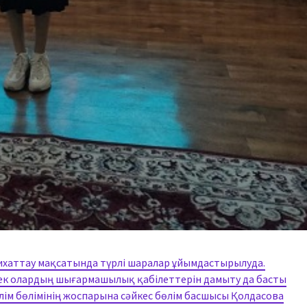
сихаттау мақсатында түрлі шаралар ұйымдастырылуда.
ек олардың шығармашылық қабілеттерін дамыту да басты
ілім бөлімінің жоспарына сәйкес бөлім басшысы Қолдасова