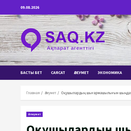
Перейти
09.08.2026
к
содержимому
БАСТЫ БЕТ
САЯСАТ
ӘЛЕУМЕТ
ЭКОНОМИКА
Главная
Әлеумет
Оқушылардың шығармашылығын шыңда
Әлеумет
Оқушылардың ш