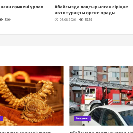
нған сөмкені ұрлап
Абайсызда лақтырылған сіріңке
автотұрақты өртке орады
5304
06.08.2026
5129
т
Әлеумет