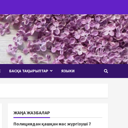
С
БАСҚА ТАҚЫРЫПТАР
ЯЗЫКИ
ЖАҢА ЖАЗБАЛАР
Полициядан қашқан мас жүргізуші 7