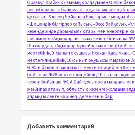
Оразкүл Шайхықызының қолдауымен Ө.Жәнібеков 
республикалық байқауының қалалық кезеңі болып
қатысып, 6 кезең бойынша бақтарын сынады. Атап
«Шешендік білгірлер сайысы», «Эссе байқауы», «
кезеңдерінде дарындылықтары мен өнерлерін кө
шешімімен «Ақындар айтысы» кезеңі бойынша №2
Шахмардан, «Ақындар мүшәйрасы» кезеңі бойынш
мектебінің 9-сынып оқушысы Исахан Қасымхан, «
мектеп-лицейінің 10-сынып оқушысы Мырзахан А
Ө.Жәнібеков атындағы IT мектеп-лицейінің 9-сын
бойынша №28 мектеп-лицейінің 10-сынып оқушысы
кезеңі бойынша №1 А.Байтұрсынов атындағы мек
жеңімпаз атанып, облыстық кезеңге жолдама алды
алдыңғы лекте көрінеді деген сенім бар.
Добавить комментарий