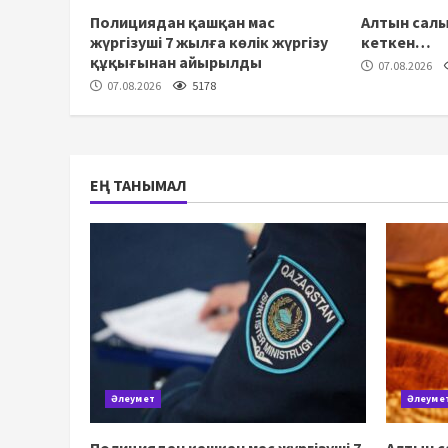
Полициядан қашқан мас
Алтын салы
жүргізуші 7 жылға көлік жүргізу
кеткен…
құқығынан айырылды
07.08.2026
07.08.2026
5178
ЕҢ ТАНЫМАЛ
Әлеумет
Әлеуме