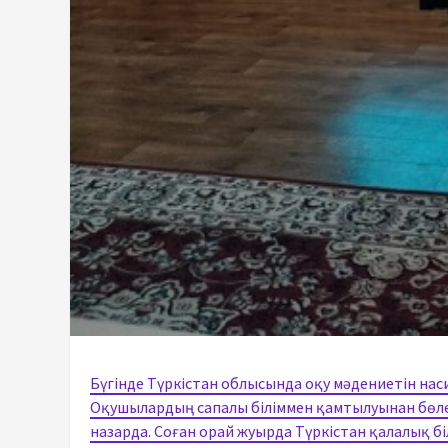
Бүгінде Түркістан облысында оқу мәдениетін на
Оқушылардың сапалы біліммен қамтылуынан бөл
назарда. Соған орай жуырда Түркістан қалалық б