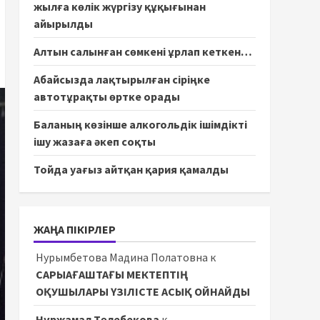
жылға көлік жүргізу құқығынан
айырылды
Алтын салынған сөмкені ұрлап кеткен…
Абайсызда лақтырылған сіріңке
автотұрақты өртке орады
Баланың көзінше алкогольдік ішімдікті
ішу жазаға әкеп соқты
Тойда уағыз айтқан қария қамалды
ЖАҢА ПІКІРЛЕР
Нурымбетова Мадина Полатовна
к
САРЫАҒАШТАҒЫ МЕКТЕПТІҢ
ОҚУШЫЛАРЫ ҮЗІЛІСТЕ АСЫҚ ОЙНАЙДЫ
Нұржамал Төлебекова
к