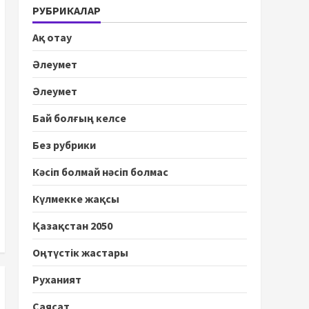
РУБРИКАЛАР
Ақ отау
Әлеумет
Әлеумет
Бай болғың келсе
Без рубрики
Кәсіп болмай нәсіп болмас
Күлмекке жақсы
Қазақстан 2050
Оңтүстік жастары
Руханият
Саясат