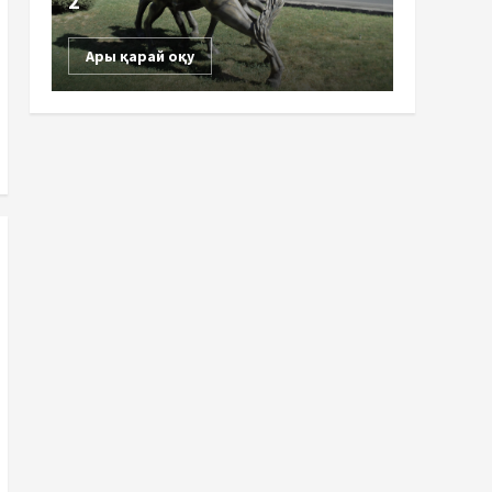
2
Ары қарай оқу