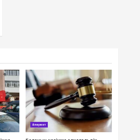
Әлеумет