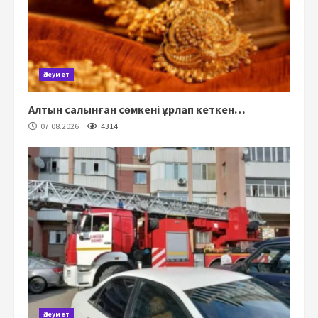
Әлеумет
Алтын салынған сөмкені ұрлап кеткен…
07.08.2026
4314
Әлеумет