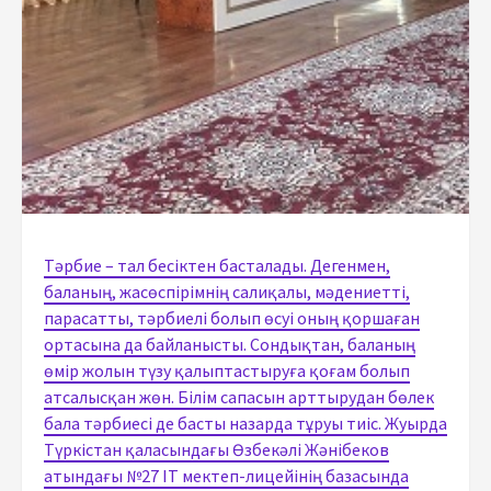
Тәрбие – тал бесіктен басталады. Дегенмен,
баланың, жасөспірімнің салиқалы, мәдениетті,
парасатты, тәрбиелі болып өсуі оның қоршаған
ортасына да байланысты. Сондықтан, баланың
өмір жолын түзу қалыптастыруға қоғам болып
атсалысқан жөн. Білім сапасын арттырудан бөлек
бала тәрбиесі де басты назарда тұруы тиіс. Жуырда
Түркістан қаласындағы Өзбекәлі Жәнібеков
атындағы №27 ІТ мектеп-лицейінің базасында