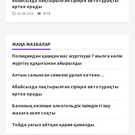
Абайсызда лақтырылған сіріңке автотұрақты
өртке орады
06.08.2026
4774
ЖАҢА ЖАЗБАЛАР
Полициядан қашқан мас жүргізуші 7 жылға көлік
жүргізу құқығынан айырылды
Алтын салынған сөмкені ұрлап кеткен…
Абайсызда лақтырылған сіріңке автотұрақты
өртке орады
Баланың көзінше алкогольдік ішімдікті ішу
жазаға әкеп соқты
Тойда уағыз айтқан қария қамалды