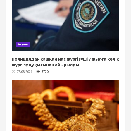
Әлеумет
Полициядан қашқан мас жүргізуші 7 жылға көлік
жүргізу құқығынан айырылды
07.08.2026
3720