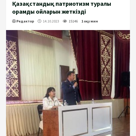
Қазақстандық патриотизм туралы
орамды ойларын жеткізді
Редактор
14.10.2023
15146
1 оқу мин