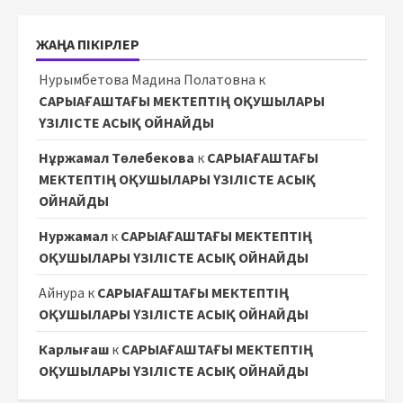
ЖАҢА ПІКІРЛЕР
Нурымбетова Мадина Полатовна
к
САРЫАҒАШТАҒЫ МЕКТЕПТІҢ ОҚУШЫЛАРЫ
ҮЗІЛІСТЕ АСЫҚ ОЙНАЙДЫ
Нұржамал Төлебекова
к
САРЫАҒАШТАҒЫ
МЕКТЕПТІҢ ОҚУШЫЛАРЫ ҮЗІЛІСТЕ АСЫҚ
ОЙНАЙДЫ
Нуржамал
к
САРЫАҒАШТАҒЫ МЕКТЕПТІҢ
ОҚУШЫЛАРЫ ҮЗІЛІСТЕ АСЫҚ ОЙНАЙДЫ
Айнура
к
САРЫАҒАШТАҒЫ МЕКТЕПТІҢ
ОҚУШЫЛАРЫ ҮЗІЛІСТЕ АСЫҚ ОЙНАЙДЫ
Карлығаш
к
САРЫАҒАШТАҒЫ МЕКТЕПТІҢ
ОҚУШЫЛАРЫ ҮЗІЛІСТЕ АСЫҚ ОЙНАЙДЫ