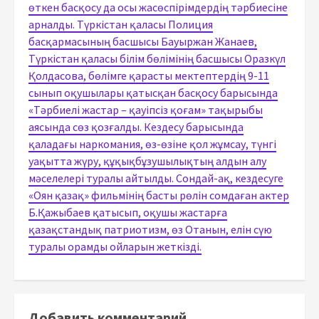
өткен басқосу да осы жасөспірімдердің тәрбиесіне
арналды. Түркістан қаласы Полиция
басқармасының басшысы Бауыржан Жанаев,
Түркістан қаласы білім бөлімінің басшысы Оразкүл
Қолдасова, бөлімге қарасты мектептердің 9-11
сынып оқушылары қатысқан басқосу барысында
«Тәрбиелі жастар – қауіпсіз қоғам» тақырыбы
аясында сөз қозғалды. Кездесу барысында
қаладағы наркомания, өз-өзіне қол жұмсау, түнгі
уақытта жүру, құқықбұзушылықтың алдын алу
мәселелері туралы айтылды. Сондай-ақ, кездесуге
«Оян қазақ» фильмінің басты рөлін сомдаған актер
Б.Қажыбаев қатысып, оқушы жастарға
қазақстандық патриотизм, өз Отанын, елін сүю
туралы орамды ойларын жеткізді.
Добавить комментарий