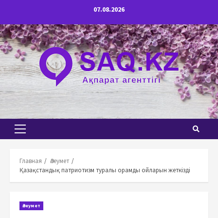
Перейти
07.08.2026
к
содержимому
Основное
меню
Главная
Әлеумет
Қазақстандық патриотизм туралы орамды ойларын жеткізді
Әлеумет