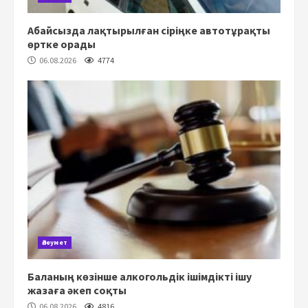
Абайсызда лақтырылған сіріңке автотұрақты
өртке орады
06.08.2026
4774
Әлеумет
Баланың көзінше алкогольдік ішімдікті ішу
жазаға әкеп соқты
06.08.2026
4816