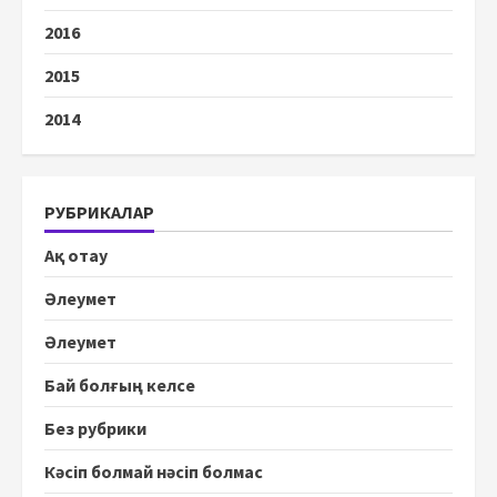
2016
2015
2014
РУБРИКАЛАР
Ақ отау
Әлеумет
Әлеумет
Бай болғың келсе
Без рубрики
Кәсіп болмай нәсіп болмас