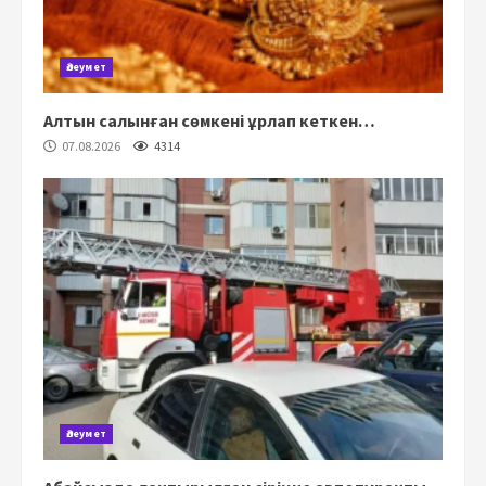
Әлеумет
Алтын салынған сөмкені ұрлап кеткен…
07.08.2026
4314
Әлеумет