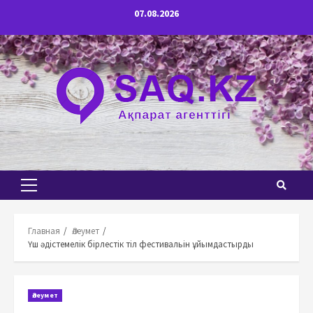
Перейти
07.08.2026
к
содержимому
Основное
меню
Главная
Әлеумет
Үш әдістемелік бірлестік тіл фестивальін ұйымдастырды
Әлеумет