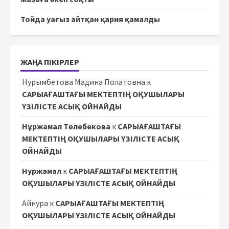
Тойда уағыз айтқан қария қамалды
ЖАҢА ПІКІРЛЕР
Нурымбетова Мадина Полатовна
к
САРЫАҒАШТАҒЫ МЕКТЕПТІҢ ОҚУШЫЛАРЫ
ҮЗІЛІСТЕ АСЫҚ ОЙНАЙДЫ
Нұржамал Төлебекова
к
САРЫАҒАШТАҒЫ
МЕКТЕПТІҢ ОҚУШЫЛАРЫ ҮЗІЛІСТЕ АСЫҚ
ОЙНАЙДЫ
Нуржамал
к
САРЫАҒАШТАҒЫ МЕКТЕПТІҢ
ОҚУШЫЛАРЫ ҮЗІЛІСТЕ АСЫҚ ОЙНАЙДЫ
Айнура
к
САРЫАҒАШТАҒЫ МЕКТЕПТІҢ
ОҚУШЫЛАРЫ ҮЗІЛІСТЕ АСЫҚ ОЙНАЙДЫ