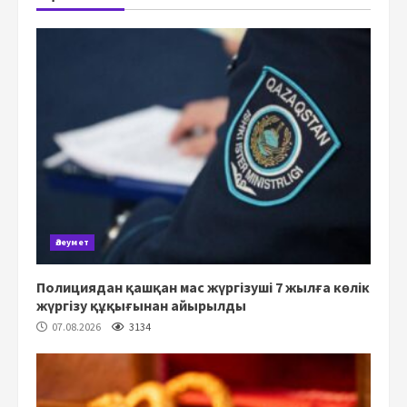
Әлеумет
Полициядан қашқан мас жүргізуші 7 жылға көлік
жүргізу құқығынан айырылды
07.08.2026
3134