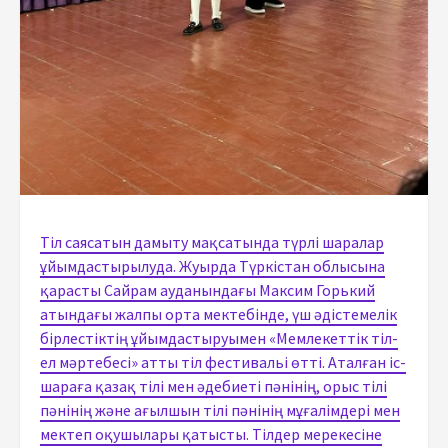
Тіл саясатын дамыту мақсатында түрлі шаралар
ұйымдастырылуда. Жуырда Түркістан облысына
қарасты Сайрам ауданындағы Максим Горький
атындағы жалпы орта мектебінде, үш әдістемелік
бірлестіктің ұйымдастыруымен «Мемлекеттік тіл-
ел мәртебесі» атты тіл фестивальі өтті. Аталған іс-
шараға қазақ тілі мен әдебиеті пәнінің, орыс тілі
пәнінің және ағылшын тілі пәнінің мұғалімдері мен
мектеп оқушылары қатысты. Тілдер мерекесіне