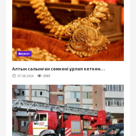
Әлеумет
Алтын салынған сөмкені ұрлап кеткен…
07.08.2026
3367