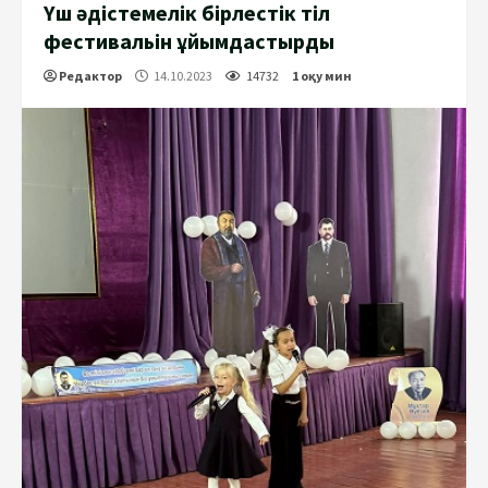
Үш әдістемелік бірлестік тіл
фестивальін ұйымдастырды
Редактор
14.10.2023
14732
1 оқу мин