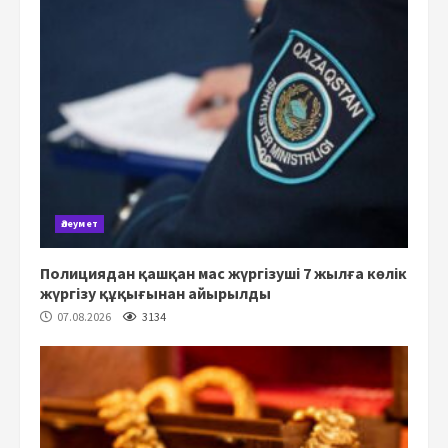
Әлеумет
Полициядан қашқан мас жүргізуші 7 жылға көлік
жүргізу құқығынан айырылды
07.08.2026
3134