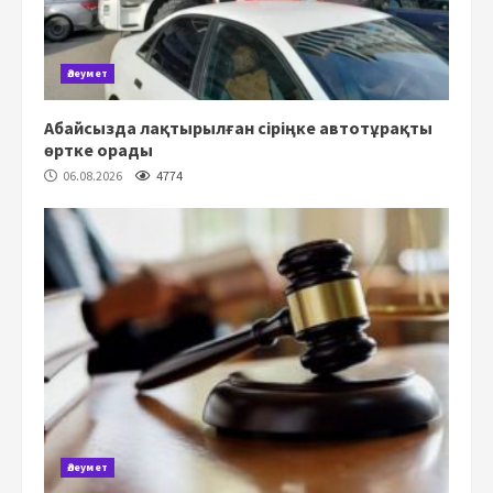
Әлеумет
Абайсызда лақтырылған сіріңке автотұрақты
өртке орады
06.08.2026
4774
Әлеумет