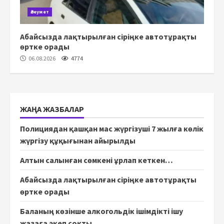
Әлеумет
Абайсызда лақтырылған сіріңке автотұрақты
өртке орады
06.08.2026
4774
ЖАҢА ЖАЗБАЛАР
Полициядан қашқан мас жүргізуші 7 жылға көлік
жүргізу құқығынан айырылды
Алтын салынған сөмкені ұрлап кеткен…
Абайсызда лақтырылған сіріңке автотұрақты
өртке орады
Баланың көзінше алкогольдік ішімдікті ішу
жазаға әкеп соқты