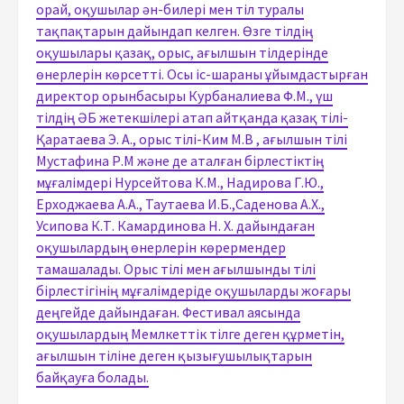
орай, оқушылар ән-билері мен тіл туралы
тақпақтарын дайындап келген. Өзге тілдің
оқушылары қазақ, орыс, ағылшын тілдерінде
өнерлерін көрсетті. Осы іс-шараны ұйымдастырған
директор орынбасыры Курбаналиева Ф.М., үш
тілдің ӘБ жетекшілері атап айтқанда қазақ тілі-
Қаратаева Э. А., орыс тілі-Ким М.В , ағылшын тілі
Мустафина Р.М және де аталған бірлестіктің
мұғалімдері Нурсейтова К.М., Надирова Г.Ю.,
Ерходжаева А.А., Таутаева И.Б.,Саденова А.Х.,
Усипова К.Т. Камардинова Н. Х. дайындаған
оқушылардың өнерлерін көрермендер
тамашалады. Орыс тілі мен ағылшынды тілі
бірлестігінің мұғалімдеріде оқушыларды жоғары
деңгейде дайындаған. Фестивал аясында
оқушылардың Мемлкеттік тілге деген құрметін,
ағылшын тіліне деген қызығушылықтарын
байқауға болады.