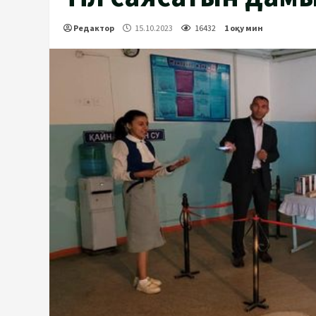
Редактор
15.10.2023
16432
1 оқу мин