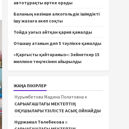
автотұрақты өртке орады
Баланың көзінше алкогольдік ішімдікті
ішу жазаға әкеп соқты
Тойда уағыз айтқан қария қамалды
Отшашу атамын деп 5 тәулікке қамалды
«Қарғысты қайтарамыз»: Зейнеткер 15
миллион теңгесінен айырылды
ЖАҢА ПІКІРЛЕР
Нурымбетова Мадина Полатовна
к
САРЫАҒАШТАҒЫ МЕКТЕПТІҢ
ОҚУШЫЛАРЫ ҮЗІЛІСТЕ АСЫҚ ОЙНАЙДЫ
Нұржамал Төлебекова
к
САРЫАҒАШТАҒЫ МЕКТЕПТІҢ