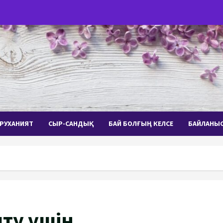
РУХАНИЯТ
СЫР-САНДЫҚ
БАЙ БОЛҒЫҢ КЕЛСЕ
БАЙЛАНЫ
ыту үшін…