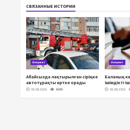
СВЯЗАННЫЕ ИСТОРИИ
Әлеумет
Әлеумет
Абайсызда лақтырылған сіріңке
Баланың кө
автотұрақты өртке орады
ішімдікті і
06.08.2026
4689
06.08.2026