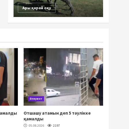
Ары қарай оқу
Әлеумет
қамалды
Отшашу атамын деп 5 тәулікке
қамалды
05.08.2026
2197