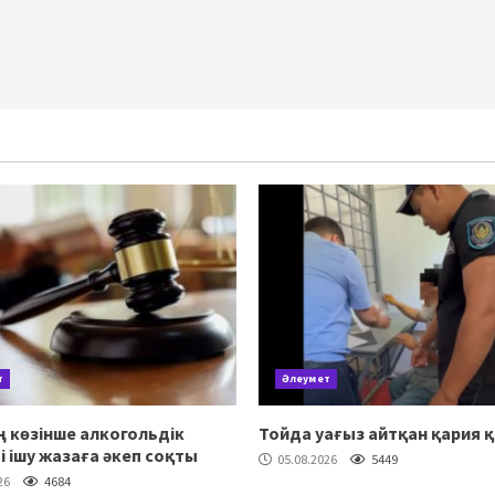
т
Әлеумет
 көзінше алкогольдік
Тойда уағыз айтқан қария 
ті ішу жазаға әкеп соқты
05.08.2026
5449
26
4684