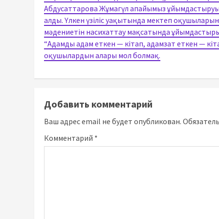
Абдусаттарова Жұмагүл апайымыз ұйымдастыруы
алды. Үлкен үзіліс уақытында мектеп оқушылары
мәдениетін насихаттау мақсатында ұйымдастыры
“Адамды адам еткен — кітап, адамзат еткен — кі
оқушылардын алары мол болмақ.
Добавить комментарий
Ваш адрес email не будет опубликован.
Обязател
Комментарий
*