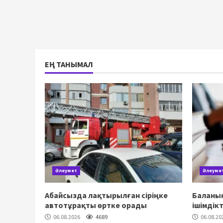
ЕҢ ТАНЫМАЛ
Әлеумет
Әлеуме
Абайсызда лақтырылған сіріңке
Баланың
автотұрақты өртке орады
ішімдік
06.08.2026
4689
06.08.20