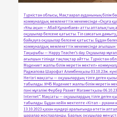
Түркістан облысы, Мақтаарал ауданының білім бө
коммуналдық мемлекеттік мекемесінде «Оқуға құш
«Ұлы ақын — Абай Құнанбаев» атты апталықтың аш
оқушылар белсене қатысты. Тіл саясатын дамыту
байқауға оқушылар белсене қатысты. Бұдан бөле
коммуналдық мемлекеттік мекемесінде ағылшын т
Тақырыбы — Happy Teacher’s day. Оқушылар мұғалі
ағылшын тілінде тақпақтар айтты. Түркістан обл
Мәдениет жалпы білім меретін мектеп» коммуналд
Раджапова Шарофат Алимбекқызы 03.10.23ж. күні 5
Негізгі мақсаты — оқушылардың тілгe деген қыз
табылады. №45 Мәдениет жалпы білім меретін ме
пәні мұғалімі Фербер Разият Магаметқызы 06.10.2
Internet”. Мақсаты — оқушылардың тілге деген 
табылады. Бұдан кейін мектепте «Кітап – рухани 
13.10.2023 қазан күндері аралығында өтетін апт
шаралар жоспарланды. Барлық оқушылар мен ұст