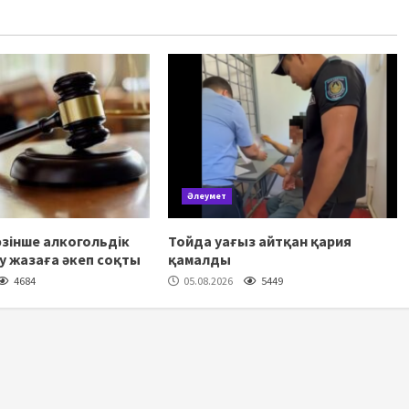
Әлеумет
зінше алкогольдік
Тойда уағыз айтқан қария
шу жазаға әкеп соқты
қамалды
4684
05.08.2026
5449