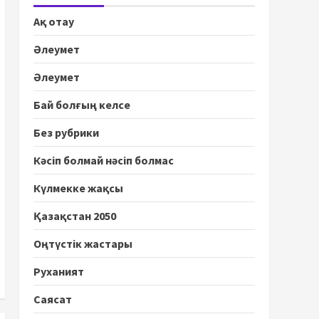
Ақ отау
Әлеумет
Әлеумет
Бай болғың келсе
Без рубрики
Кәсіп болмай нәсіп болмас
Күлмекке жақсы
Қазақстан 2050
Оңтүстік жастары
Руханият
Саясат