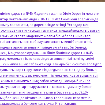
ліміне қарасты №45 Мәдениет жалпы білім беретін мектеп»
тар мектеп» аясында 9.10-13.10.2023 жыл күні аралығында
ылу салтанаты, өз дәрежесінде өтілді. Ұстаздар мен
, оқу мәдениетін насихаттау мақсатында ұйымдастырылған
к №45 мектепте Мәдениет жалпы білім беретін мектеп
ілі апталығының жабылу салтанатты кеші болып өтті.
мдерге арнап ағылшын тілінде ән айтып, би биледі,
ысы, Мақтаарал ауданының білім бөліміне қарасты №45
ық мемлекеттік мекемесінде ағылшын тілі пәні мұғалімі
 сыныпқа ашық сабақ өткізді. Тақырыбы: «Sources and light.
ығушылғын арттыру және тіл дағдыларын жетілдіру болып
ктеп» коммуналдық мемлекеттік мекемесінде ағылшын тілі
3 жылы 8 сыныпта ашық сабақ өткізді. Тақырыбы: «The
қызығушылғын арттыру және тіл саясатын дамыту болып
қазына» атты кітапхана апталығы бастау алды. 09.10-
алық барысында кітапханашылар тарапынан керемет іс-
аздарымызды белсене қатысуда. Кітапханашы