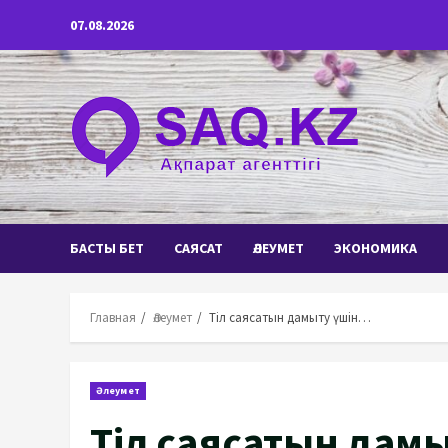
Перейти
07.08.2026
к
содержимому
БАСТЫ БЕТ
САЯСАТ
ӘЛЕУМЕТ
ЭКОНОМИКА
Главная
Әлеумет
Тіл саясатын дамыту үшін…
Әлеумет
Тіл саясатын дам