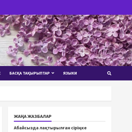
С
БАСҚА ТАҚЫРЫПТАР
ЯЗЫКИ
ЖАҢА ЖАЗБАЛАР
Абайсызда лақтырылған сіріңке