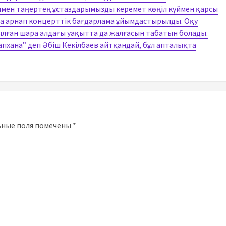
мен таңертең ұстаздарымызды керемет көңіл күймен қарсы
на арнап концерттік бағдарлама ұйымдастырылды. Оқу
лған шара алдағы уақытта да жалғасын табатын болады.
тапхана” деп Әбіш Кекілбаев айтқандай, бұл апталықта
ьные поля помечены
*