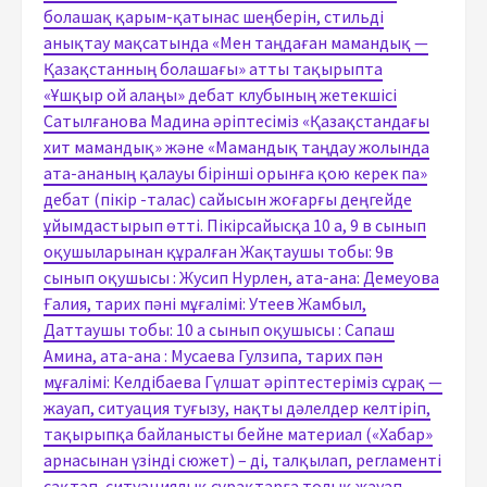
болашақ қарым-қатынас шеңберін, стильді
анықтау мақсатында «Мен таңдаған мамандық —
Қазақстанның болашағы» атты тақырыпта
«Ұшқыр ой алаңы» дебат клубының жетекшісі
Сатылғанова Мадина әріптесіміз «Қазақстандағы
хит мамандық» және «Мамандық таңдау жолында
ата-ананың қалауы бірінші орынға қою керек па»
дебат (пікір -талас) сайысын жоғарғы деңгейде
ұйымдастырып өтті. Пікірсайысқа 10 а, 9 в сынып
оқушыларынан құралған Жақтаушы тобы: 9в
сынып оқушысы : Жусип Нурлен, ата-ана: Демеуова
Ғалия, тарих пәні мұғалімі: Утеев Жамбыл,
Даттаушы тобы: 10 а сынып оқушысы : Сапаш
Амина, ата-ана : Мусаева Гулзипа, тарих пән
мұғалімі: Келдібаева Гүлшат әріптестеріміз сұрақ —
жауап, ситуация туғызу, нақты дәлелдер келтіріп,
тақырыпқа байланысты бейне материал («Хабар»
арнасынан үзінді сюжет) – ді, талқылап, регламенті
сақтап, ситуациялық сұрақтарға толық жауап