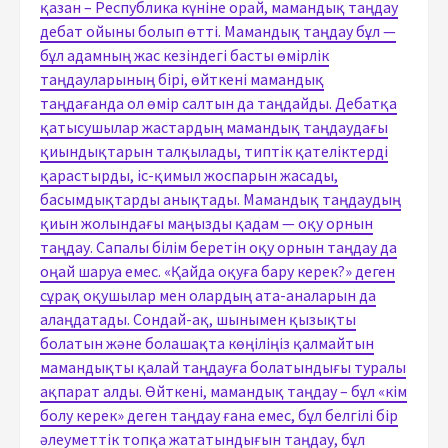
қазан – Республика күніне орай, мамандық таңдау
дебат ойыны болып өтті. Мамандық таңдау бұл —
бұл адамның жас кезіндегі басты өмірлік
таңдауларының бірі, өйткені мамандық
таңдағанда ол өмір салтын да таңдайды. Дебатқа
қатысушылар жастардың мамандық таңдаудағы
қиындықтарын талқылады, типтік қателіктерді
қарастырды, іс-қимыл жоспарын жасады,
басымдықтарды анықтады. Мамандық таңдаудың
қиын жолындағы маңызды қадам — оқу орнын
таңдау. Сапалы білім беретін оқу орнын таңдау да
оңай шаруа емес. «Қайда оқуға бару керек?» деген
сұрақ оқушылар мен олардың ата-аналарын да
алаңдатады. Сондай-ақ, шынымен қызықты
болатын және болашақта көңіліңіз қалмайтын
мамандықты қалай таңдауға болатындығы туралы
ақпарат алды. Өйткені, мамандық таңдау – бұл «кім
болу керек» деген таңдау ғана емес, бұл белгілі бір
әлеуметтік топқа жататындығын таңдау, бұл