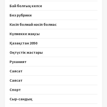
Бай болғың келсе
Без рубрики
Кәсіп болмай нәсіп болмас
Күлмекке жақсы
Қазақстан 2050
Оңтүстік жастары
Руханият
Саясат
Саясат
Спорт
Сыр-сандық