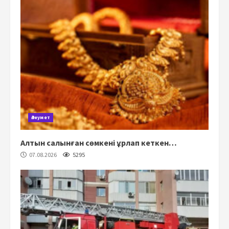
Әлеумет
Алтын салынған сөмкені ұрлап кеткен…
07.08.2026
5295