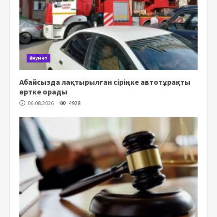
Әлеумет
Абайсызда лақтырылған сіріңке автотұрақты
өртке орады
06.08.2026
4928