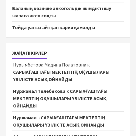
Баланың көзінше алкогольдік ішімдікті ішу
жазаға әкеп соқты
Тойда уағыз айтқан қария қамалды
ЖАҢА ПІКІРЛЕР
Нурымбетова Мадина Полатовна
к
САРЫАҒАШТАҒЫ МЕКТЕПТІҢ ОҚУШЫЛАРЫ
ҮЗІЛІСТЕ АСЫҚ ОЙНАЙДЫ
Нұржамал Төлебекова
к
САРЫАҒАШТАҒЫ
МЕКТЕПТІҢ ОҚУШЫЛАРЫ ҮЗІЛІСТЕ АСЫҚ
ОЙНАЙДЫ
Нуржамал
к
САРЫАҒАШТАҒЫ МЕКТЕПТІҢ
ОҚУШЫЛАРЫ ҮЗІЛІСТЕ АСЫҚ ОЙНАЙДЫ