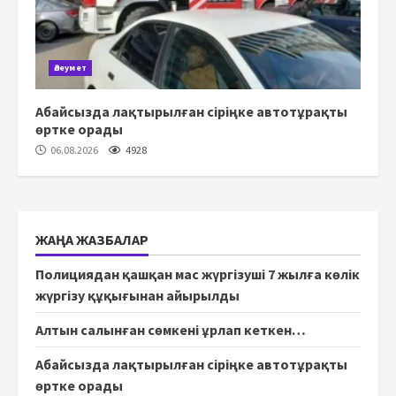
Әлеумет
Абайсызда лақтырылған сіріңке автотұрақты
өртке орады
06.08.2026
4928
ЖАҢА ЖАЗБАЛАР
Полициядан қашқан мас жүргізуші 7 жылға көлік
жүргізу құқығынан айырылды
Алтын салынған сөмкені ұрлап кеткен…
Абайсызда лақтырылған сіріңке автотұрақты
өртке орады