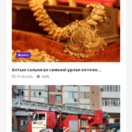
Әлеумет
Алтын салынған сөмкені ұрлап кеткен…
07.08.2026
5295