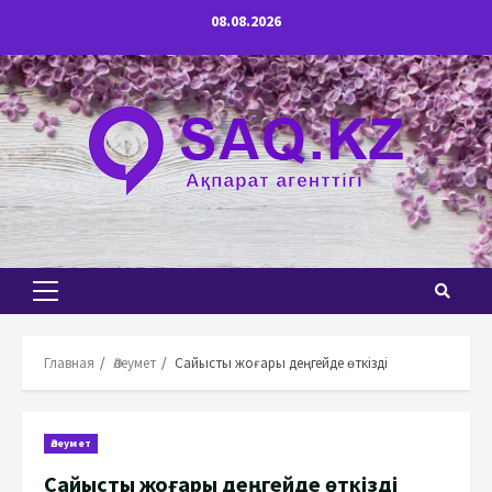
Перейти
08.08.2026
к
содержимому
Основное
меню
Главная
Әлеумет
Сайысты жоғары деңгейде өткізді
Әлеумет
Сайысты жоғары деңгейде өткізді