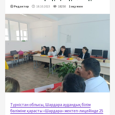
Редактор
18.10.2023
18250
1 оқу мин
Түркістан облысы, Шардара аудандық білім
бөліміне қарасты «Шардара» мектеп-лицейінде 25