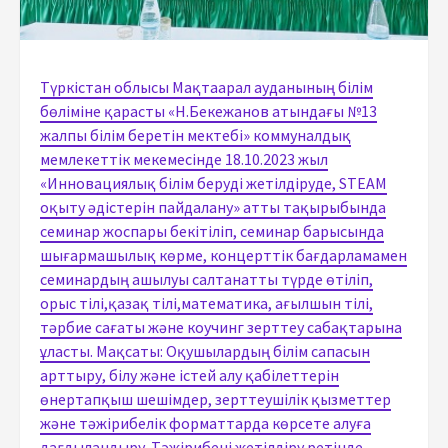
Түркістан облысы Мақтаарал ауданының білім
бөліміне қарасты «Н.Бекежанов атындағы №13
жалпы білім беретін мектебі» коммуналдық
мемлекеттік мекемесінде 18.10.2023 жыл
«Инновациялық білім беруді жетілдіруде, STEAM
оқыту әдістерін пайдалану» атты тақырыбында
семинар жоспары бекітіліп, семинар барысында
шығармашылық көрме, концерттік бағдарламамен
семинардың ашылуы салтанатты түрде өтіліп,
орыс тілі,қазақ тілі,математика, ағылшын тілі,
тәрбие сағаты және коучинг зерттеу сабақтарына
ұласты. Мақсаты: Оқушылардың білім сапасын
арттыру, білу және істей алу қабілеттерін
өнертапқыш шешімдер, зерттеушілік қызметтер
және тәжірибелік форматтарда көрсете алуға
дағдыландыру. Тәжірибені жетілдіру ретінде