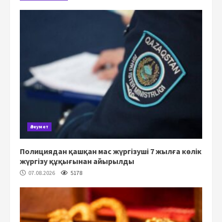
Әлеумет
Полициядан қашқан мас жүргізуші 7 жылға көлік
жүргізу құқығынан айырылды
07.08.2026
5178