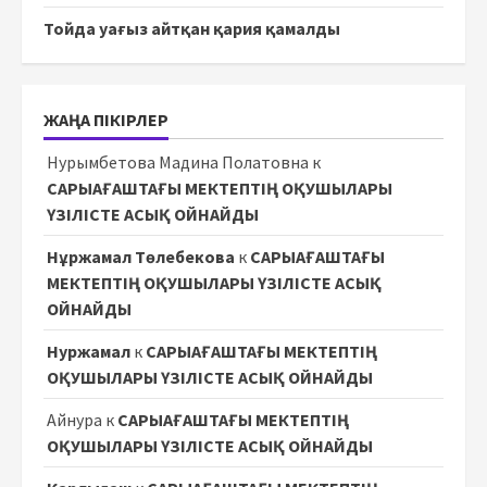
Тойда уағыз айтқан қария қамалды
ЖАҢА ПІКІРЛЕР
Нурымбетова Мадина Полатовна
к
САРЫАҒАШТАҒЫ МЕКТЕПТІҢ ОҚУШЫЛАРЫ
ҮЗІЛІСТЕ АСЫҚ ОЙНАЙДЫ
Нұржамал Төлебекова
к
САРЫАҒАШТАҒЫ
МЕКТЕПТІҢ ОҚУШЫЛАРЫ ҮЗІЛІСТЕ АСЫҚ
ОЙНАЙДЫ
Нуржамал
к
САРЫАҒАШТАҒЫ МЕКТЕПТІҢ
ОҚУШЫЛАРЫ ҮЗІЛІСТЕ АСЫҚ ОЙНАЙДЫ
Айнура
к
САРЫАҒАШТАҒЫ МЕКТЕПТІҢ
ОҚУШЫЛАРЫ ҮЗІЛІСТЕ АСЫҚ ОЙНАЙДЫ