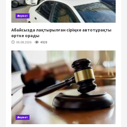
Әлеумет
Абайсызда лақтырылған сіріңке автотұрақты
өртке орады
06.08.2026
4928
Әлеумет