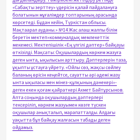
«Сабақты зерттеу» үдерісін қалай пайдалануға
болатынын мұғалімдер топтарының арасында
көрсетеді. Бұдан кейін, Түркістан облысы.
Мақтаарал ауданы.» №14 Жас алаш жалпы білім
беретін мектеп»коммуналдық мемлекеттік
мекемесі. Мектепішілік «Ең үлгілі дәптер» байқауы
өткізілді. Мақсаты: Оқушылардың көркем жазуға
деген ынта, ықылысын арттыру. Дәптерлерін таза,
ұқыпты ұстауға үйрету. «Ойлы сөз, жақсы сөйлеу
баланың өрісін кеңейтсе, сауатты әрі әдемі жазу
ынта ықыласы мен мінез-құлқының дәнекері»-
деген екен қоғам қайраткері Ахмет Байтұрсынов.
Апта соңында оқушылардың дәптерлері
тексеріліп, көркем жазуымен көзге түскен
оқушылар анықталып, марапатталды. Алдағы
уақытта бұл байқау жалғасын табады деген
ойдамыз.