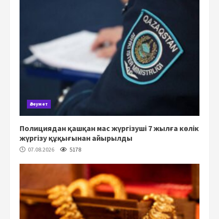
Әлеумет
Полициядан қашқан мас жүргізуші 7 жылға көлік
жүргізу құқығынан айырылды
07.08.2026
5178