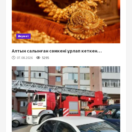
Әлеумет
Алтын салынған сөмкені ұрлап кеткен…
07.08.2026
5295