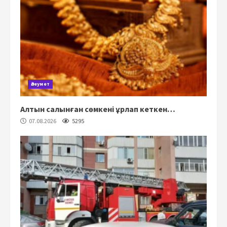
Әлеумет
Алтын салынған сөмкені ұрлап кеткен…
07.08.2026
5295