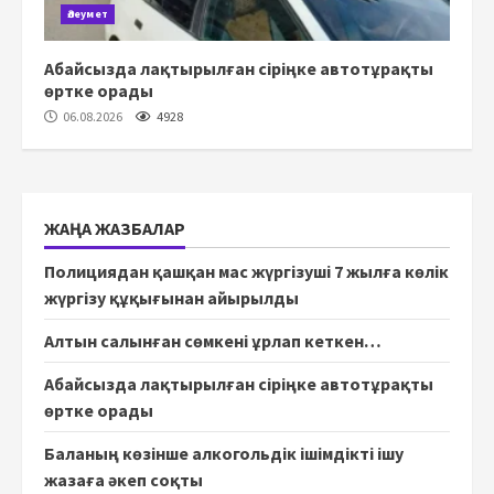
Әлеумет
Абайсызда лақтырылған сіріңке автотұрақты
өртке орады
06.08.2026
4928
ЖАҢА ЖАЗБАЛАР
Полициядан қашқан мас жүргізуші 7 жылға көлік
жүргізу құқығынан айырылды
Алтын салынған сөмкені ұрлап кеткен…
Абайсызда лақтырылған сіріңке автотұрақты
өртке орады
Баланың көзінше алкогольдік ішімдікті ішу
жазаға әкеп соқты