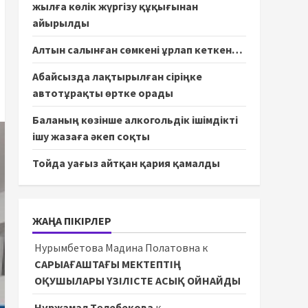
жылға көлік жүргізу құқығынан
айырылды
Алтын салынған сөмкені ұрлап кеткен…
Абайсызда лақтырылған сіріңке
автотұрақты өртке орады
Баланың көзінше алкогольдік ішімдікті
ішу жазаға әкеп соқты
Тойда уағыз айтқан қария қамалды
ЖАҢА ПІКІРЛЕР
Нурымбетова Мадина Полатовна
к
САРЫАҒАШТАҒЫ МЕКТЕПТІҢ
ОҚУШЫЛАРЫ ҮЗІЛІСТЕ АСЫҚ ОЙНАЙДЫ
Нұржамал Төлебекова
к