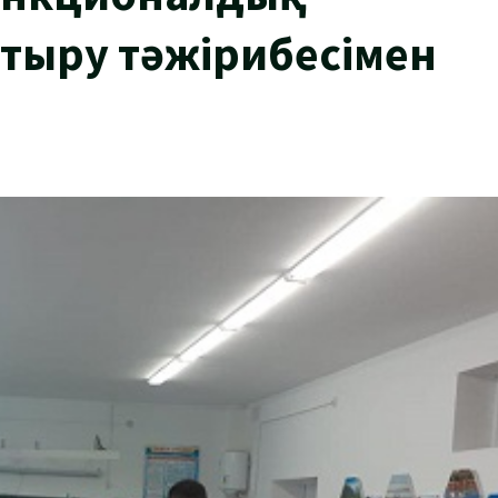
тыру тәжірибесімен