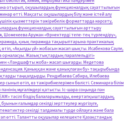
ып биология, химия, информатика пәндерімен
дана отырып, оқушылардың функционалдық сауаттылығын
инар өтті. Мақсаты: оқушылардың білу және істей алу
ушілік қызметтерін тәжірибелік форматтарда көрсету,
шылардың функционалдық сауаттылығын арттыру
я, Шомекеева Аружан «Өрнектерді тепе-тең түрлендіру»,
 пирамида, қиық пирамида тақырыптарына практикалық
өтіп, «Ақылды үй» жобасын жасап шықты. Исабекова Сауле,
 орналасуы. Жазықтықтардың параллельдігі»
імен «Ландшафты жоба» жасап шығарды. Медетова
онденсация. Қаныққан және қанықпаған бу» тақырыбында
нақтарды таңқалдырды. Рендибаева Сабира, Илебаева
ер сынып өтіп, өз тәжірибиелерімен бөлісті. Семинарға білім
пәнінің мұғалімдері қатысты. Іс-шара соңында пән
TEAM» тәсілі біздің балаларымызды, өнертапқыштардың,
ынын ғалымдар секілді зерттеулер жүргізуге,
атематиктер секілді талдамалы түрде ойлауға және бала
атап өтті. Талантты оқушылар келешекте Қазақстандық