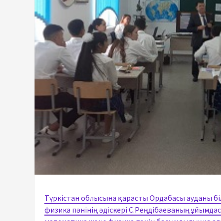
Түркістан облысына қарасты Ордабасы ауданы біл
физика пәнінің әдіскері С.Реңдібаеваның ұйымд