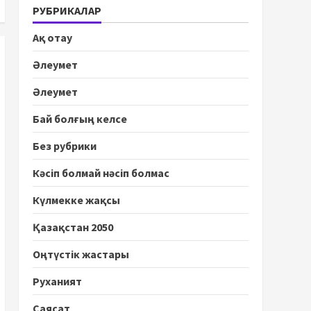
РУБРИКАЛАР
Ақ отау
Әлеумет
Әлеумет
Бай болғың келсе
Без рубрики
Кәсіп болмай нәсіп болмас
Күлмекке жақсы
Қазақстан 2050
Оңтүстік жастары
Руханият
Саясат