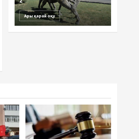
2
Ары қарай оқу