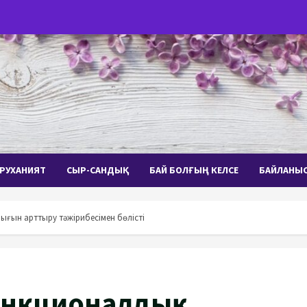
РУХАНИЯТ
СЫР-САНДЫҚ
БАЙ БОЛҒЫҢ КЕЛСЕ
БАЙЛАНЫ
ын арттыру тәжірибесімен бөлісті
нкционалдық