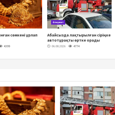
Әлеумет
нған сөмкені ұрлап
Абайсызда лақтырылған сіріңке
автотұрақты өртке орады
4399
06.08.2026
4774