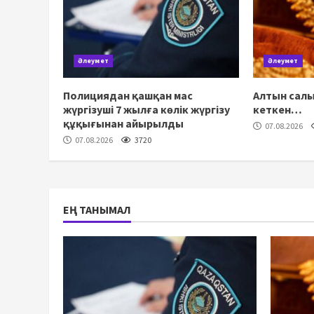
Әлеумет
Әлеумет
Полициядан қашқан мас
Алтын салы
жүргізуші 7 жылға көлік жүргізу
кеткен…
құқығынан айырылды
07.08.2026
07.08.2026
3720
ЕҢ ТАНЫМАЛ