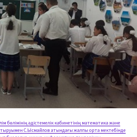
ім бөлімінің әдістемелік кабинетінің математика және
астыруымен С.Ысмайлов атындағы жалпы орта мектебінде