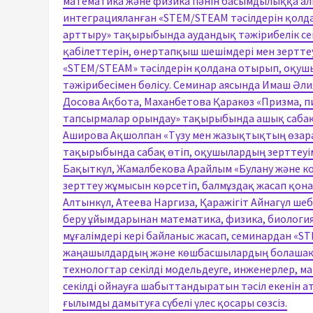
математика және физика пәнін басымдылыққа ал
интеграцияланған «STEM/ЅТЕАМ тәсілдерін қол
арттыру» тақырыбында аудандық тәжірибелік сем
қабілеттерін, өнертапқыш шешімдері мен зертте
«STEM/ЅТЕАМ» тәсілдерін қолдана отырып, оқу
тәжірибесімен бөлісу. Семинар аясында Имаш Әли
Досова Ақбота, Маханбетова Қаракөз «Призма,
тапсырмалар орындау» тақырыбында ашық сабақ 
Аширова Ақшолпан «Түзу мен жазықтықтың өзара
тақырыбында сабақ өтіп, оқушылардың зерттеу
Бақыткүл, Жамалбекова Арайлым «Булану және к
зерттеу жұмысын көрсетіп, балмұздақ жасап қо
Алтынкүл, Атеева Наргиза, Қаражігіт Айнагүл шеб
беру ұйымдарынан математика, физика, биология 
мұғалімдері кері байланыс жасап, семинардан «S
жаңашылдардың және көшбасшылардың болашақ бу
технологтар секілді модельдеуге, инженерлер, м
секілді ойнауға шабыттандыратын тәсіл екенін 
ғылымды дамытуға сүбелі үлес қосары сөзсіз.