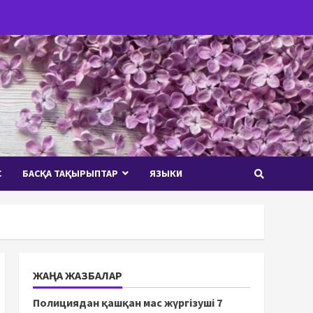
С
БАСҚА ТАҚЫРЫПТАР
ЯЗЫКИ
ЖАҢА ЖАЗБАЛАР
Полициядан қашқан мас жүргізуші 7