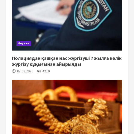
Әлеумет
Полициядан қашқан мас жүргізуші 7 жылға көлік
жүргізу құқығынан айырылды
07.08.2026
4210