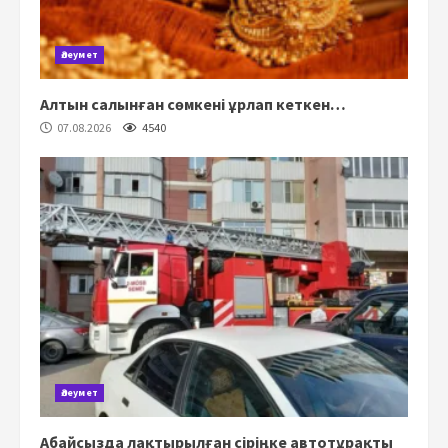
Әлеумет
Алтын салынған сөмкені ұрлап кеткен…
07.08.2026
4540
Әлеумет
Абайсызда лақтырылған сіріңке автотұрақты