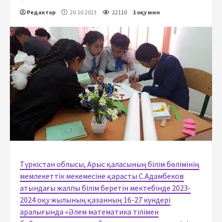
Редактор
20.10.2023
22110
1 оқу мин
Түркістан облысы, Арыс қаласының білім бөлімінің
мемлекеттік мекемесіне қарасты С.Адамбеков
атындағы жалпы білім беретін мектебінде 2023-
2024 оқу жылының қазанның 16-27 күндері
аралығында «Әлем математика тілімен