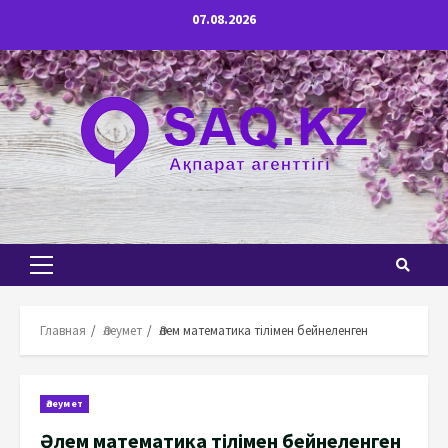
Перейти
07.08.2026
к
содержимому
Основное
меню
Главная
Әлеумет
Әлем математика тілімен бейнеленген
Әлеумет
Әлем математика тілімен бейнеленген