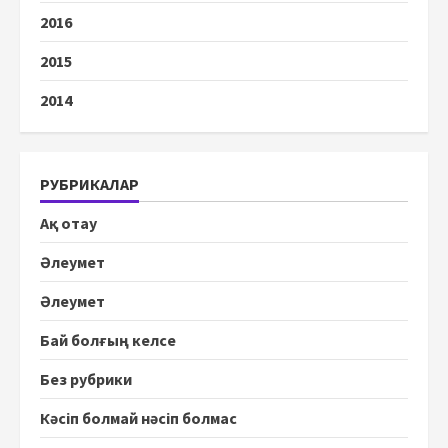
2016
2015
2014
РУБРИКАЛАР
Ақ отау
Әлеумет
Әлеумет
Бай болғың келсе
Без рубрики
Кәсіп болмай нәсіп болмас