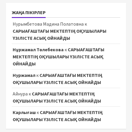
ЖАҢА ПІКІРЛЕР
Нурымбетова Мадина Полатовна
к
САРЫАҒАШТАҒЫ МЕКТЕПТІҢ ОҚУШЫЛАРЫ
ҮЗІЛІСТЕ АСЫҚ ОЙНАЙДЫ
Нұржамал Төлебекова
к
САРЫАҒАШТАҒЫ
МЕКТЕПТІҢ ОҚУШЫЛАРЫ ҮЗІЛІСТЕ АСЫҚ
ОЙНАЙДЫ
Нуржамал
к
САРЫАҒАШТАҒЫ МЕКТЕПТІҢ
ОҚУШЫЛАРЫ ҮЗІЛІСТЕ АСЫҚ ОЙНАЙДЫ
Айнура
к
САРЫАҒАШТАҒЫ МЕКТЕПТІҢ
ОҚУШЫЛАРЫ ҮЗІЛІСТЕ АСЫҚ ОЙНАЙДЫ
Карлығаш
к
САРЫАҒАШТАҒЫ МЕКТЕПТІҢ
ОҚУШЫЛАРЫ ҮЗІЛІСТЕ АСЫҚ ОЙНАЙДЫ