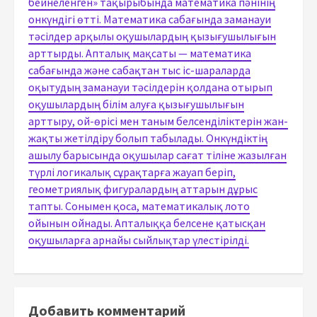
бейнеленген» тақырыбында математика пәнінің
онкүндігі өтті. Математика сабағында заманауи
тәсілдер арқылы оқушылардың қызығушылығын
арттырды. Апталық мақсаты — математика
сабағында және сабақтан тыс іс-шараларда
оқытудың заманауи тәсілдерін қолдана отырып
оқушылардың білім алуға қызығушылығын
арттыру, ой-өрісі мен таным белсенділіктерін жан-
жақты жетілдіру болып табылады. Онкүндіктің
ашылу барысында оқушылар сағат тіліне жазылған
түрлі логикалық сұрақтарға жауап беріп,
геометриялық фигуралардың аттарын дұрыс
тапты. Сонымен қоса, математикалық лото
ойынын ойнады. Апталыққа белсене қатысқан
оқушыларға арнайы сыйлықтар үлестірілді.
Добавить комментарий