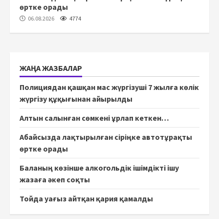
өртке орады
06.08.2026
4774
ЖАҢА ЖАЗБАЛАР
Полициядан қашқан мас жүргізуші 7 жылға көлік
жүргізу құқығынан айырылды
Алтын салынған сөмкені ұрлап кеткен…
Абайсызда лақтырылған сіріңке автотұрақты
өртке орады
Баланың көзінше алкогольдік ішімдікті ішу
жазаға әкеп соқты
Тойда уағыз айтқан қария қамалды