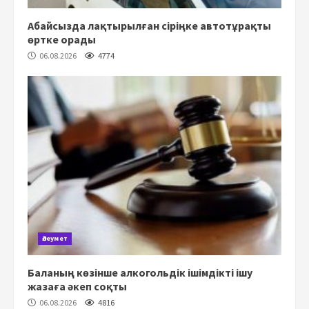
Абайсызда лақтырылған сіріңке автотұрақты
өртке орады
06.08.2026
4774
Әлеумет
Баланың көзінше алкогольдік ішімдікті ішу
жазаға әкеп соқты
06.08.2026
4816