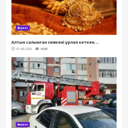
Әлеумет
Алтын салынған сөмкені ұрлап кеткен…
07.08.2026
4540
Әлеумет