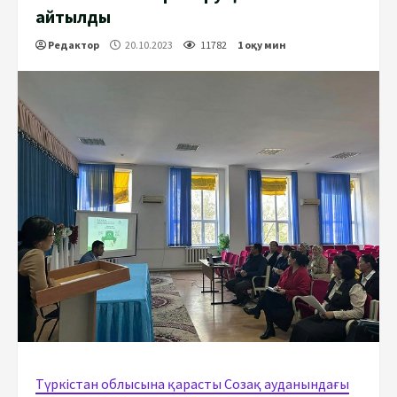
айтылды
Редактор
20.10.2023
11782
1 оқу мин
Түркістан облысына қарасты Созақ ауданындағы