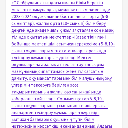
«С.Сейфуллин атындағы жалпы білім беретін
мектеп» коммуналдық мемлекеттік мекемесінде
2023-2024 оқу жылынан бастап негізгі орта (5-8
сыныптар), жалпы орта (10- сынып) білім беру
деңгейінде академиялық жыл аяқталған соң қазақ
тілінде оқытатын мектептер «Қазақ тілі» пәні
бойынша мектепішілік емтихан ережесімен 5-8,10–
сынып оқушылары мен ата-аналары арасында
түсіндіру жұмыстары жүргізілді. Мектеп
оқушыларына аралық аттестаттау тапсырма
мазмұнының сипаттамасы және тіл саясатын
дамыту, оқу мақсаттары мен білім алушының оқу
үлгерімін тексеруге берілген эссе
тақырыптарының жалпы сөз саны жайында
хабарланып айтылды. Сонымен қатар 5-8,10–
сынып оқушыларының сынып жетекшілері ата-
аналармен түсіндіру жұмыстарын жүргізіді.
Емтихан бағалары оқушының түпкі білім
нәтижесінің көрсеткіші екені айдан анық. Алдағы