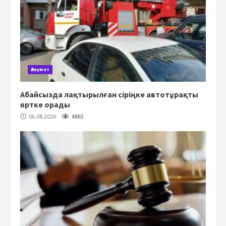
Әлеумет
Абайсызда лақтырылған сіріңке автотұрақты
өртке орады
06.08.2026
4863