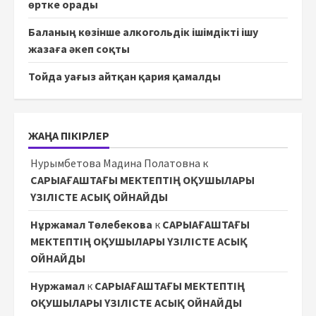
өртке орады
Баланың көзінше алкогольдік ішімдікті ішу
жазаға әкеп соқты
Тойда уағыз айтқан қария қамалды
ЖАҢА ПІКІРЛЕР
Нурымбетова Мадина Полатовна
к
САРЫАҒАШТАҒЫ МЕКТЕПТІҢ ОҚУШЫЛАРЫ
ҮЗІЛІСТЕ АСЫҚ ОЙНАЙДЫ
Нұржамал Төлебекова
к
САРЫАҒАШТАҒЫ
МЕКТЕПТІҢ ОҚУШЫЛАРЫ ҮЗІЛІСТЕ АСЫҚ
ОЙНАЙДЫ
Нуржамал
к
САРЫАҒАШТАҒЫ МЕКТЕПТІҢ
ОҚУШЫЛАРЫ ҮЗІЛІСТЕ АСЫҚ ОЙНАЙДЫ