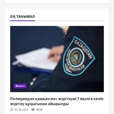
ЕҢ ТАНЫМАЛ
Әлеумет
Полициядан қашқан мас жүргізуші 7 жылға көлік
жүргізу құқығынан айырылды
07.08.2026
4739