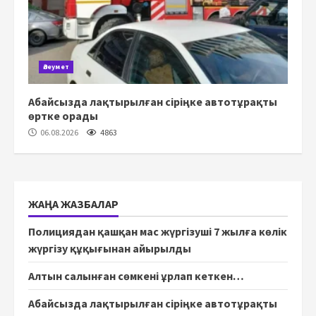
Әлеумет
Абайсызда лақтырылған сіріңке автотұрақты
өртке орады
06.08.2026
4863
ЖАҢА ЖАЗБАЛАР
Полициядан қашқан мас жүргізуші 7 жылға көлік
жүргізу құқығынан айырылды
Алтын салынған сөмкені ұрлап кеткен…
Абайсызда лақтырылған сіріңке автотұрақты