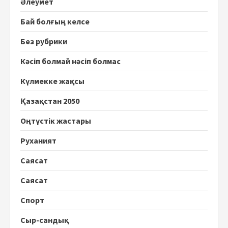
Әлеумет
Бай болғың келсе
Без рубрики
Кәсіп болмай нәсіп болмас
Күлмекке жақсы
Қазақстан 2050
Оңтүстік жастары
Руханият
Саясат
Саясат
Спорт
Сыр-сандық