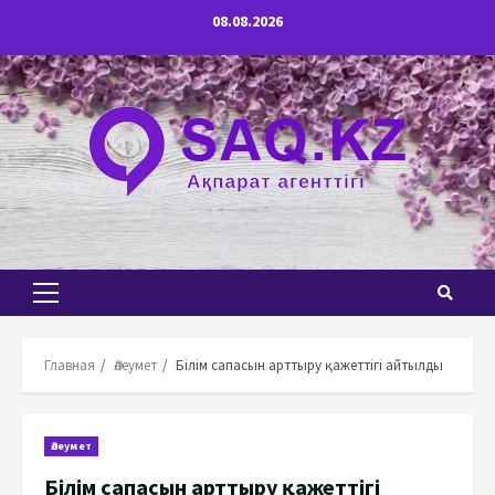
Перейти
08.08.2026
к
содержимому
Основное
меню
Главная
Әлеумет
Білім сапасын арттыру қажеттігі айтылды
Әлеумет
Білім сапасын арттыру қажеттігі