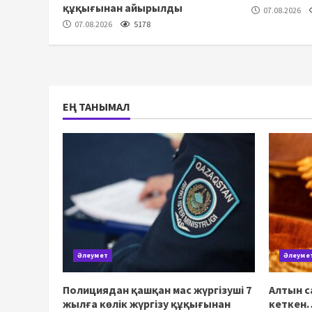
құқығынан айырылды
07.08.2026
07.08.2026
5178
ЕҢ ТАНЫМАЛ
Әлеумет
Әлеуме
Полициядан қашқан мас жүргізуші 7
Алтын с
жылға көлік жүргізу құқығынан
кеткен