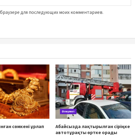
м браузере для последующих моих комментариев.
Әлеумет
нған сөмкені ұрлап
Абайсызда лақтырылған сіріңке
автотұрақты өртке орады