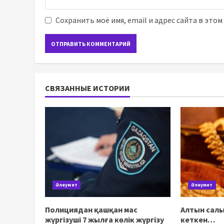
Сохранить моё имя, email и адрес сайта в это
СВЯЗАННЫЕ ИСТОРИИ
Әлеумет
Әлеумет
Полициядан қашқан мас
Алтын салы
жүргізуші 7 жылға көлік жүргізу
кеткен…