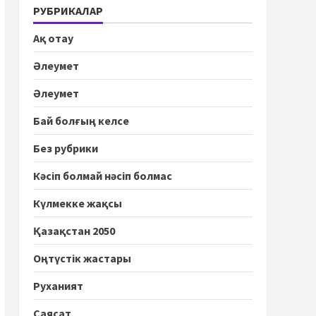
РУБРИКАЛАР
Ақ отау
Әлеумет
Әлеумет
Бай болғың келсе
Без рубрики
Кәсіп болмай нәсіп болмас
Күлмекке жақсы
Қазақстан 2050
Оңтүстік жастары
Руханият
Саясат