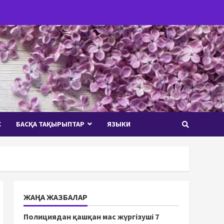
С
БАСҚА ТАҚЫРЫПТАР
ЯЗЫКИ
ЖАҢА ЖАЗБАЛАР
Полициядан қашқан мас жүргізуші 7