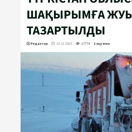
ШАҚЫРЫМҒА ЖУЫ
ТАЗАРТЫЛДЫ
Редактор
13.12.2023
27776
1 оқу мин