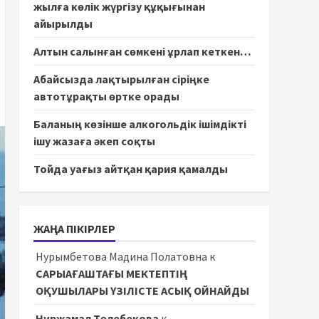
жылға көлік жүргізу құқығынан
айырылды
Алтын салынған сөмкені ұрлап кеткен…
Абайсызда лақтырылған сіріңке
автотұрақты өртке орады
Баланың көзінше алкогольдік ішімдікті
ішу жазаға әкеп соқты
Тойда уағыз айтқан қария қамалды
ЖАҢА ПІКІРЛЕР
Нурымбетова Мадина Полатовна
к
САРЫАҒАШТАҒЫ МЕКТЕПТІҢ
ОҚУШЫЛАРЫ ҮЗІЛІСТЕ АСЫҚ ОЙНАЙДЫ
Нұржамал Төлебекова
к