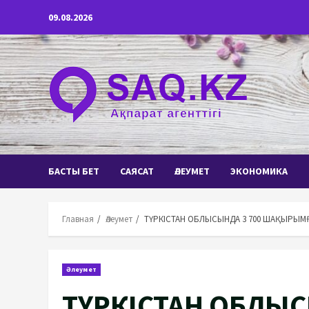
Перейти
09.08.2026
к
содержимому
БАСТЫ БЕТ
САЯСАТ
ӘЛЕУМЕТ
ЭКОНОМИКА
Главная
Әлеумет
ТҮРКІСТАН ОБЛЫСЫНДА 3 700 ШАҚЫРЫМ
Әлеумет
ТҮРКІСТАН ОБЛЫС