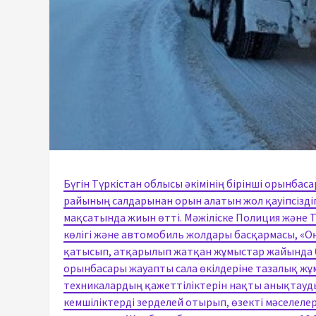
Бүгін Түркістан облысы әкімінің бірінші орынба
райының салдарынан орын алатын жол қауіпсіздіг
мақсатында жиын өтті. Мәжіліске Полиция және
көлігі және автомобиль жолдары басқармасы, «Оңт
қатысып, атқарылып жатқан жұмыстар жайында б
орынбасары жауапты сала өкілдеріне тазалық ж
техникалардың қажеттіліктерін нақты анықтауды
кемшіліктерді зерделей отырып, өзекті мәселелер