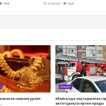
5304
06.08.2026
5129
т
Әлеумет
алынған сөмкені ұрлап
Абайсызда лақтырылған сір
…
автотұрақты өртке орады