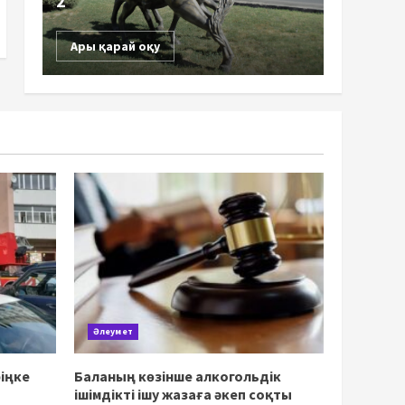
2
Ары қарай оқу
Әлеумет
іңке
Баланың көзінше алкогольдік
ішімдікті ішу жазаға әкеп соқты