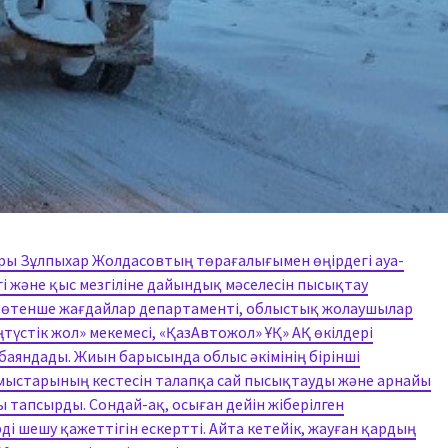
сары Зұлпыхар Жолдасовтың төрағалығымен өңірдегі ауа-
і және қыс мезгіліне дайындық мәселесін пысықтау
 Төтенше жағдайлар департаменті, облыстық жолаушылар
үстік жол» мекемесі, «ҚазАвтожол» ҰҚ» АҚ өкілдері
аяндады. Жиын барысында облыс әкімінің бірінші
ұмыстарының кестесін талапқа сай пысықтауды және арнайы
 тапсырды. Сондай-ақ, осыған дейін жіберілген
ді шешу қажеттігін ескертті. Айта кетейік, жауған қардың