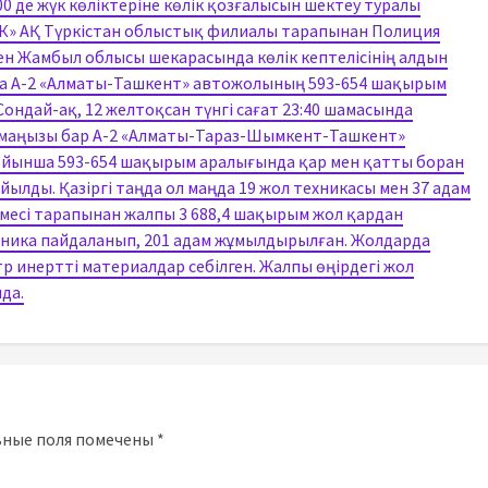
 де жүк көліктеріне көлік қозғалысын шектеу туралы
ҰК» АҚ Түркістан облыстық филиалы тарапынан Полиция
мен Жамбыл облысы шекарасында көлік кептелісінің алдын
да А-2 «Алматы-Ташкент» автожолының 593-654 шақырым
ондай-ақ, 12 желтоқсан түнгі сағат 23:40 шамасында
 маңызы бар А-2 «Алматы-Тараз-Шымкент-Ташкент»
йынша 593-654 шақырым аралығында қар мен қатты боран
ылды. Қазіргі таңда ол маңда 19 жол техникасы мен 37 адам
емесі тарапынан жалпы 3 688,4 шақырым жол қардан
хника пайдаланып, 201 адам жұмылдырылған. Жолдарда
р инертті материалдар себілген. Жалпы өңірдегі жол
да.
ьные поля помечены
*