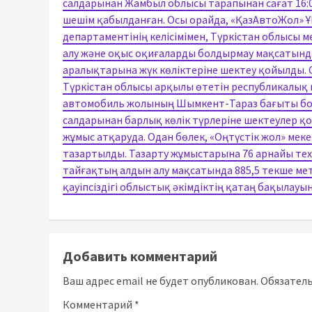
салдарынан Жамбыл облысы тарапынан сағат 16:00
шешім қабылданған. Осы орайда, «ҚазАвтоЖол» 
департаментінің келісімімен, Түркістан облысы 
алу және оқыс оқиғаларды болдырмау мақсатын
аралықтарына жүк көліктеріне шектеу қойылды. С
Түркістан облысы арқылы өтетін республикалық
автомобиль жолының Шымкент-Тараз бағыты бо
салдарынан барлық көлік түрлеріне шектеулер қой
жұмыс атқаруда. Одан бөлек, «Оңтүстік жол» мек
тазартылды. Тазарту жұмыстарына 76 арнайы те
тайғақтың алдын алу мақсатында 885,5 текше мет
қауіпсіздігі облыстық әкімдіктің қатаң бақылауын
Добавить комментарий
Ваш адрес email не будет опубликован.
Обязател
Комментарий
*