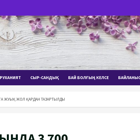
РУХАНИЯТ
СЫР-САНДЫҚ
БАЙ БОЛҒЫҢ КЕЛСЕ
БАЙЛАНЫ
ҒА ЖУЫҚ ЖОЛ ҚАРДАН ТАЗАРТЫЛДЫ
ЫНДА 3 700