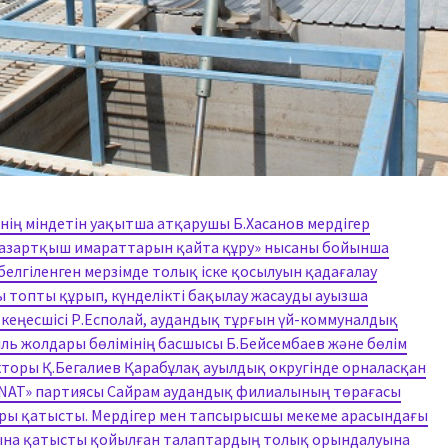
нің міндетін уақытша атқарушы Б.Хасанов мердігер
тазартқыш имараттарын қайта құру» нысаны бойынша
елгіленген мерзімде толық іске қосылуын қадағалау
 топты құрып, күнделікті бақылау жасауды ауызша
ң кеңесшісі Р.Есполай, аудандық тұрғын үй-коммуналдық
ль жолдары бөлімінің басшысы Б.Бейсембаев және бөлім
торы Қ.Бегалиев Қарабұлақ ауылдық округінде орналасқан
ANAT» партиясы Сайрам аудандық филиалының төрағасы
ары қатысты. Мердігер мен тапсырысшы мекеме арасындағы
ысына қатысты қойылған талаптардың толық орындалуына