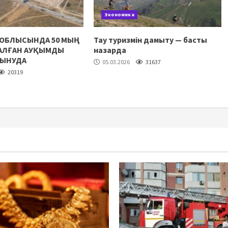
Экономика
 ОБЛЫСЫНДА 50 МЫҢ
Тау туризмін дамыту — басты
НАЛҒАН АУҚЫМДЫ
назарда
ЛЫНУДА
05.03.2026
31637
20319