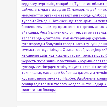
зерделеу жүргізіліп, сондай-ақ Түркістан облыс
сәйкес, ағымдағы жылдың 31 мамырына дейін ныса
мемлекеттік органнан тазартылған судың лабор
туралы айтылды. Нәтижесінде тапсырысшы мекемем
бірнеше кемшіліктер орын алып отырғаны анықталы
айтқанда, Ресей елінен өндірілген, автоматтан
талаптардың сақталуы, қызметкерлерді қорғаныш
суға жарамды болу үшін тазартылған су күйінде ш
жұмыстары жүргізілуде. Осыған орай, мердігер
нысанның дайындық жұмыстарын таныстырды. Кәс
жерасты жүргізілген пластикалық құрылыс заттар
суларды сүзгілерден өткізуге қуатты екенін жетк
техникалық мамандық бойынша даярлауға мүмкіндік 
құрылысының инженері Нұрбек Әділбекұлы қалдық 
секілді әдістермен тазалау жолдарын түсіндірді
жалғасатын болады.