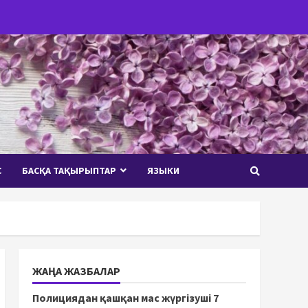
С
БАСҚА ТАҚЫРЫПТАР
ЯЗЫКИ
ЖАҢА ЖАЗБАЛАР
Полициядан қашқан мас жүргізуші 7