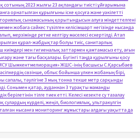
тық сотының 2023 жылғы 23 ақпандағы тиісті ұйғарымына
нға орнатылған құрылғыны іске қосуға және уәкілетті
аториялық сынамасының қорытындысын алуға міндеттелгені
ен жобаға сәйкес түзілген келісімшарт негізінде нысанда
п, мерзімінде ретке келтіру мәселесі ескертілді. Атап
дырылған құрал-жабдықтар болуы тиіс, санитарлық
 киімдері мен гигиеналық заттармен қамтамасыз ету, ағын
ығару және тағы басқалары. Бүгінгі таңда құрылғыны қосу
 «ХМСУ Шымкентмелиорация» ЖШС-інің басшысы С.Қарсыбаев
іпкердің сөзінше, облыс бойынша үлкен жобаның бірі,
ы сапалы, тәулігіне 3 мың тонна текше метр сарқынды
ізді. Сонымен қатар, ауданнан 3 тұрақты маманды
берілетінін тілге тиек етті. Келесі кезекте су тазалау
сулардың күрделі, жеңіл, биологиялық, ультракүлгін
. Аталған нысанға мониторинг жұмыстары алдағы уақытта да