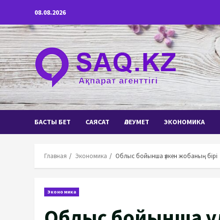
Перейти
08.08.2026
к
содержимому
БАСТЫ БЕТ
САЯСАТ
ӘЛЕУМЕТ
ЭКОНОМИКА
Главная
Экономика
Облыс бойынша үлкен жобаның бірі
Экономика
Облыс бойынша үл