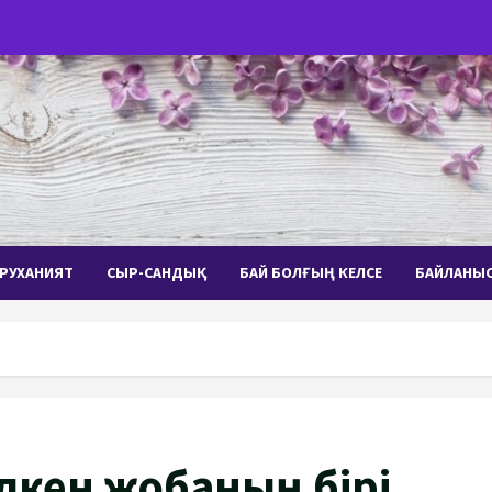
РУХАНИЯТ
СЫР-САНДЫҚ
БАЙ БОЛҒЫҢ КЕЛСЕ
БАЙЛАНЫ
кен жобаның бірі