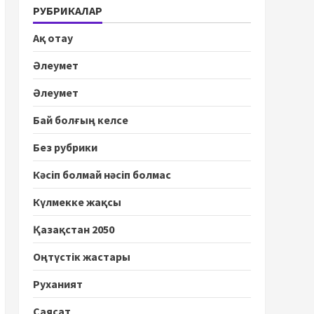
РУБРИКАЛАР
Ақ отау
Әлеумет
Әлеумет
Бай болғың келсе
Без рубрики
Кәсіп болмай нәсіп болмас
Күлмекке жақсы
Қазақстан 2050
Оңтүстік жастары
Руханият
Саясат