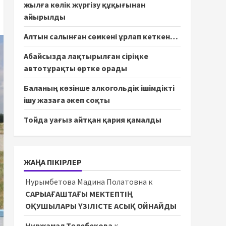
жылға көлік жүргізу құқығынан
айырылды
Алтын салынған сөмкені ұрлап кеткен…
Абайсызда лақтырылған сіріңке
автотұрақты өртке орады
Баланың көзінше алкогольдік ішімдікті
ішу жазаға әкеп соқты
Тойда уағыз айтқан қария қамалды
ЖАҢА ПІКІРЛЕР
Нурымбетова Мадина Полатовна
к
САРЫАҒАШТАҒЫ МЕКТЕПТІҢ
ОҚУШЫЛАРЫ ҮЗІЛІСТЕ АСЫҚ ОЙНАЙДЫ
Нұржамал Төлебекова
к