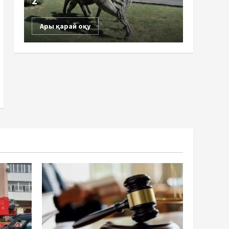
2
Ары қарай оқу