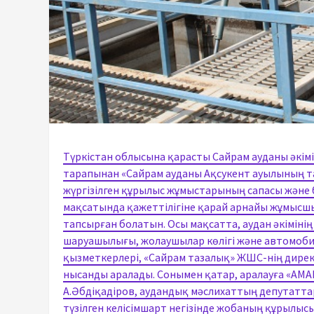
Түркістан облысына қарасты Сайрам ауданы әкімі
тарапынан «Сайрам ауданы Ақсукент ауылының 
жүргізілген құрылыс жұмыстарының сапасы және б
мақсатында қажеттілігіне қарай арнайы жұмысшы
тапсырған болатын. Осы мақсатта, аудан әкіміні
шаруашылығы, жолаушылар көлігі және автомоби
қызметкерлері, «Сайрам тазалық» ЖШС-нің дирек
нысанды аралады. Сонымен қатар, аралауға «AM
А.Әбдіқадіров, аудандық мәслихаттың депутатт
түзілген келісімшарт негізінде жобаның құрыл