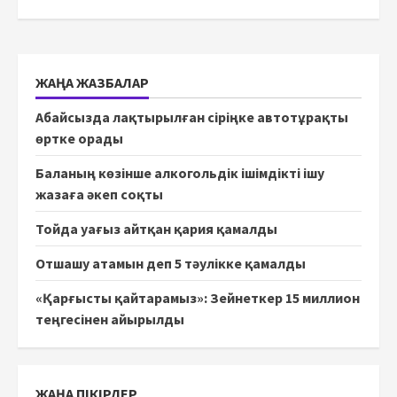
ЖАҢА ЖАЗБАЛАР
Абайсызда лақтырылған сіріңке автотұрақты
өртке орады
Баланың көзінше алкогольдік ішімдікті ішу
жазаға әкеп соқты
Тойда уағыз айтқан қария қамалды
Отшашу атамын деп 5 тәулікке қамалды
«Қарғысты қайтарамыз»: Зейнеткер 15 миллион
теңгесінен айырылды
ЖАҢА ПІКІРЛЕР