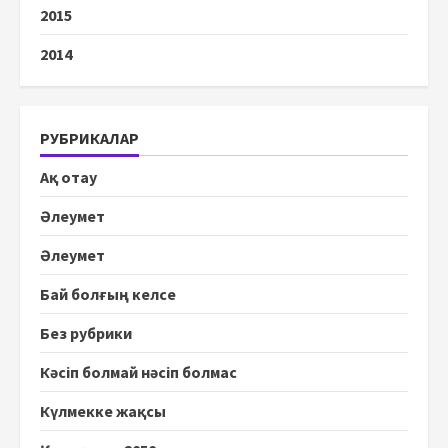
2015
2014
РУБРИКАЛАР
Ақ отау
Әлеумет
Әлеумет
Бай болғың келсе
Без рубрики
Кәсіп болмай нәсіп болмас
Күлмекке жақсы