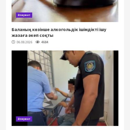
Әлеумет
Баланың көзінше алкогольдік ішімдікті ішу
жазаға әкеп соқты
06.08.2026
4684
Әлеумет