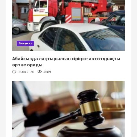
Әлеумет
Абайсызда лақтырылған сіріңке автотұрақты
өртке орады
06.08.2026
4689