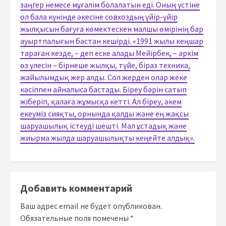
заңгер немесе мұғалім болалатын еді. Оның үстіне
ол бала күнінде әкесіне совхоздың үйір-үйір
жылқысын бағуға көмектескен малшы өмірінің бар
ауыртпалығын бастан кешірді. «1991 жылы кеңшар
тараған кезде, – деп еске алады Мейірбек, – әркім
өз үлесін – бірнеше жылқы, түйе, біраз техника,
жайылымдық жер алды. Сол жерден олар жеке
кәсіппен айналыса бастады. Біреу бәрін сатып
жіберіп, қалаға жұмысқа кетті. Ал біреу, әкем
екеуміз сияқты, орнында қалды және ең жақсы
шаруашылық істеуді шешті. Мал ұстадық және
жиырма жылда шаруашылықты кеңейте алдық».
Добавить комментарий
Ваш адрес email не будет опубликован.
Обязательные поля помечены
*