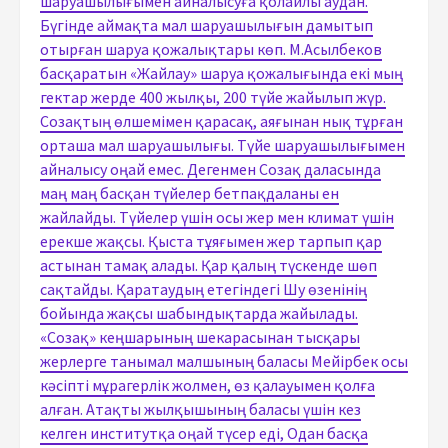
шаруашылығымен айналысуға қолайлы аудан.
Бүгінде аймақта мал шаруашылығын дамытып
отырған шаруа қожалықтары көп. М.Асылбеков
басқаратын «Жайлау» шаруа қожалығында екі мың
гектар жерде 400 жылқы, 200 түйе жайылып жүр.
Созақтың өлшемімен қарасақ, аяғынан нық тұрған
орташа мал шаруашылығы. Түйе шаруашылығымен
айналысу оңай емес. Дегенмен Созақ даласында
маң маң басқан түйелер бетпақдаланы ен
жайлайды. Түйелер үшін осы жер мен климат үшін
ерекше жақсы. Қыста тұяғымен жер тарпып қар
астынан тамақ алады. Қар қалың түскенде шөп
сақтайды. Қаратаудың етегіндегі Шу өзенінің
бойында жақсы шабындықтарда жайылады.
«Созақ» кеңшарының шекарасынан тысқары
жерлерге танымал малшының баласы Мейірбек осы
кәсіпті мұрагерлік жолмен, өз қалауымен қолға
алған. Атақты жылқышының баласы үшін кез
келген институтқа оңай түсер еді, Одан басқа