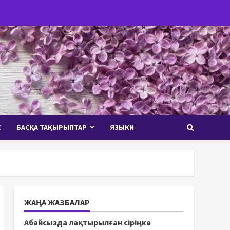
С
БАСҚА ТАҚЫРЫПТАР
ЯЗЫКИ
ЖАҢА ЖАЗБАЛАР
Абайсызда лақтырылған сіріңке