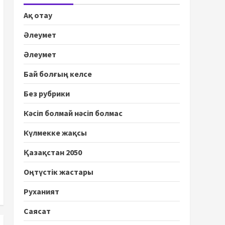
Ақ отау
Әлеумет
Әлеумет
Бай болғың келсе
Без рубрики
Кәсіп болмай нәсіп болмас
Күлмекке жақсы
Қазақстан 2050
Оңтүстік жастары
Руханият
Саясат