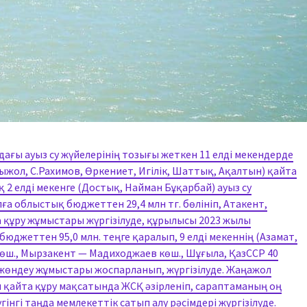
ғы ауыз су жүйелерінің тозығы жеткен 11 елді мекендерде
ыжол, С.Рахимов, Өркениет, Игілік, Шаттық, Ақалтын) қайта
 2 елді мекенге (Достық, Найман Бұқарбай) ауыз су
ға облыстық бюджеттен 29,4 млн тг. бөлініп, Атакент,
та құру жұмыстары жүргізілуде, құрылысы 2023 жылы
юджеттен 95,0 млн. теңге қаралып, 9 елді мекеннің (Азамат,
көш., Мырзакент — Мадиходжаев көш., Шұғыла, ҚазССР 40
 жөндеу жұмыстары жоспарланып, жүргізілуде. Жаңажол
н қайта құру мақсатында ЖСҚ әзірленіп, сараптаманың оң
інгі таңда мемлекеттік сатып алу рәсімдері жүргізілуде.