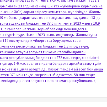
 құны 1 млрд 325 млн. теңге. (ҚМЖ аяқтауға қажетті 161,8
ырылмаған 23 елді мекеннің ішкі газ жүйелерінің құрылысына
ылысына ЖСҚ-ларын әзірлеу жұмыстары жүргізілуде. Жалпы
ы 10 жобаның сараптама қорытындысы алынса, қалған 13-де
лға аудандық бюджеттен 37,0 млн. теңге, 2023 жылға 18,9
1, 2 көшелеріне және Пернебаев елді мекеніндегі 16
ры жүргізілуде. Нысан 2023 жылы аяқталады. Жалпы құны
дегі 12 коммуналдық үйлерге газ беру жұмыстары
 көмекке республикалық бюджеттен 1,3 млрд теңге,
лған және атаулы әлеуметтік көмек тағайындалған
маға республикалық бюджеттен 272 млн. теңге, жергілікті
 қатар, 1-6 жас аралығындағы балдарға арнайы азық-түлік
монетизацияға өзгертілді. Қазіргі таңда 4 ай есеп бойынша
тен 373 млн теңге , жергілікті бюджеттен 58 млн теңге
 кепілдендірілген әлеуметтік топтамаға республикалық