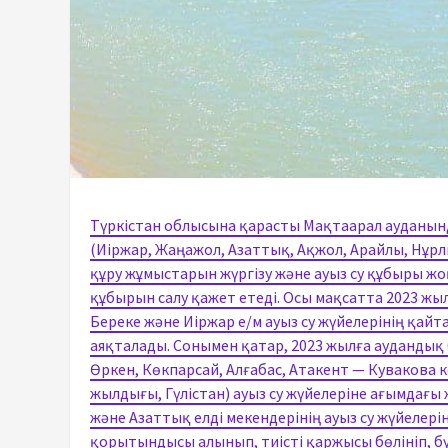
Түркістан облысына қарасты Мақтаарал ауданында
(Иіржар, Жаңажол, Азаттық, Ақжол, Арайлы, Нұрл
құру жұмыстарын жүргізу және ауыз су құбыры жоқ
құбырын салу қажет етеді. Осы мақсатта 2023 жыл
Береке және Иіржар е/м ауыз су жүйелерінің қай
аяқталады. Сонымен қатар, 2023 жылға аудандық б
Өркен, Көкпарсай, Алғабас, Атакент — Кувакова 
жылдығы, Гүлістан) ауыз су жүйелеріне ағымдағы
және Азаттық елді мекендерінің ауыз су жүйелері
қорытындысы алынып, тиісті қаржысы бөлініп, бүг