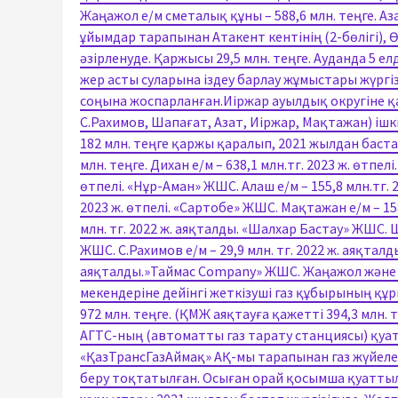
Жаңажол е/м сметалық құны – 588,6 млн. теңге. А
ұйымдар тарапынан Атакент кентінің (2-бөлігі), 
әзірленуде. Қаржысы 29,5 млн. теңге. Ауданда 5 
жер асты суларына іздеу барлау жұмыстары жүргі
соңына жоспарланған.Иіржар ауылдық округіне қа
С.Рахимов, Шапағат, Азат, Иіржар, Мақтажан) іш
182 млн. теңге қаржы қаралып, 2021 жылдан баст
млн. теңге. Дихан е/м – 638,1 млн.тг. 2023 ж. өтпел
өтпелі. «Нұр-Аман» ЖШС. Алаш е/м – 155,8 млн.тг. 2
2023 ж. өтпелі. «Сартобе» ЖШС. Мақтажан е/м – 158
млн. тг. 2022 ж. аяқталды. «Шалхар Бастау» ЖШС. Ш
ЖШС. С.Рахимов е/м – 29,9 млн. тг. 2022 ж. аяқталд
аяқталды.»Таймас Company» ЖШС. Жаңажол және 
мекендеріне дейінгі жеткізуші газ құбырының құ
972 млн. теңге. (ҚМЖ аяқтауға қажетті 394,3 млн.
АГТС-ның (автоматты газ тарату станциясы) қ
«ҚазТрансГазАймақ» АҚ-мы тарапынан газ жүйел
беру тоқтатылған. Осыған орай қосымша қуаттыл