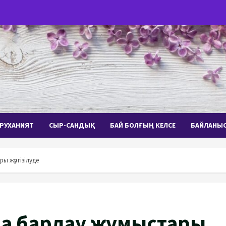
РУХАНИЯТ
СЫР-САНДЫҚ
БАЙ БОЛҒЫҢ КЕЛСЕ
БАЙЛАНЫ
ы жүргізілуде
на барлау жұмыстары