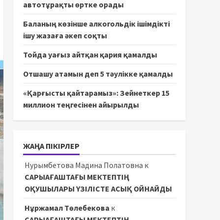
автотұрақты өртке орады
Баланың көзінше алкогольдік ішімдікті
ішу жазаға әкеп соқты
Тойда уағыз айтқан қария қамалды
Отшашу атамын деп 5 тәулікке қамалды
«Қарғысты қайтарамыз»: Зейнеткер 15
миллион теңгесінен айырылды
ЖАҢА ПІКІРЛЕР
Нурымбетова Мадина Полатовна
к
САРЫАҒАШТАҒЫ МЕКТЕПТІҢ
ОҚУШЫЛАРЫ ҮЗІЛІСТЕ АСЫҚ ОЙНАЙДЫ
Нұржамал Төлебекова
к
САРЫАҒАШТАҒЫ МЕКТЕПТІҢ