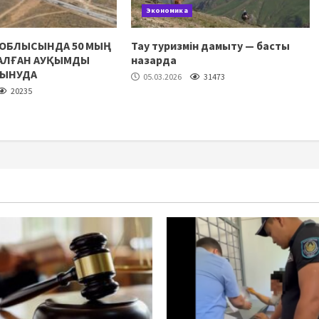
Экономика
 ОБЛЫСЫНДА 50 МЫҢ
Тау туризмін дамыту — басты
НАЛҒАН АУҚЫМДЫ
назарда
ЛЫНУДА
05.03.2026
31473
20235