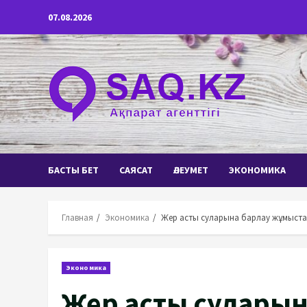
Перейти
07.08.2026
к
содержимому
БАСТЫ БЕТ
САЯСАТ
ӘЛЕУМЕТ
ЭКОНОМИКА
Главная
Экономика
Жер асты суларына барлау жұмыстар
Экономика
Жер асты сулары