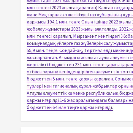
жұмыстары 2021 жылдан бастап жүргізілуде. Жалпы
млн.теңгесі 2023 жылға қаралған) Қалған газданд
және Мақтарал а/о жеткізуші газ құбырының құр
қаржысы 194,1 млн. теңге Оның ішінде 2022 жыл
жобалау жұмыстары 2023 жылы аяқталады. 2022 жы
млн. теңгесі қаралып, Мырзакент кентіндегі Жоба 
коммуналдық үйлерге газ жүйелерін салу жұмыста
55,9 млн. теңге. Сондай-ақ, Төрткөл елді мекенін
жоспарланған. Ағымдағы жылы атаулы әлеуметтік
жергілікті бюджеттен 231 млн. теңге қаржы қара
отбасыларына кепілдендірілген әлеуметтік топта
бюджеттен 5 млн. теңге қаржы қаралған. Сонымен
түрлері мен гигиеналық құрал-жабдықтар орнына 
Атаулы әлеуметтік көмекке республикалық бюджет
қаржы игерілді.1-6 жас аралығындағы балаларына
бюджеттен 64 млн теңге қаржы игерілді.