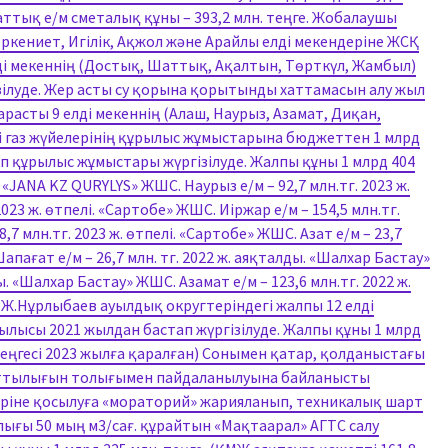
заттық е/м сметалық құны – 393,2 млн. теңге. Жобалаушы
Өркениет, Игілік, Ақжол және Арайлы елді мекендеріне ЖСҚ
елді мекеннің (Достық, Шаттық, Ақалтын, Төрткүл, Жамбыл)
зілуде. Жер асты су қорына қорытынды хаттамасын алу жыл
расты 9 елді мекеннің (Алаш, Наурыз, Азамат, Диқан,
кі газ жүйелерінің құрылыс жұмыстарына бюджеттен 1 млрд
ап құрылыс жұмыстары жүргізілуде. Жалпы құны 1 млрд 404
і. «JANA KZ QURYLYS» ЖШС. Наурыз е/м – 92,7 млн.тг. 2023 ж.
023 ж. өтпелі. «Сартобе» ЖШС. Иіржар е/м – 154,5 млн.тг.
,7 млн.тг. 2023 ж. өтпелі. «Сартобе» ЖШС. Азат е/м – 23,7
апағат е/м – 26,7 млн. тг. 2022 ж. аяқталды. «Шалхар Бастау»
ы. «Шалхар Бастау» ЖШС. Азамат е/м – 123,6 млн.тг. 2022 ж.
Ж.Нұрлыбаев ауылдық округтеріндегі жалпы 12 елді
рылысы 2021 жылдан бастап жүргізілуде. Жалпы құны 1 млрд
 теңгесі 2023 жылға қаралған) Сонымен қатар, қолданыстағы
уаттылығын толығымен пайдаланылуына байланысты
еріне қосылуға «мораторий» жарияланып, техникалық шарт
ығы 50 мың м3/сағ. құрайтын «Мақтаарал» АГТС салу