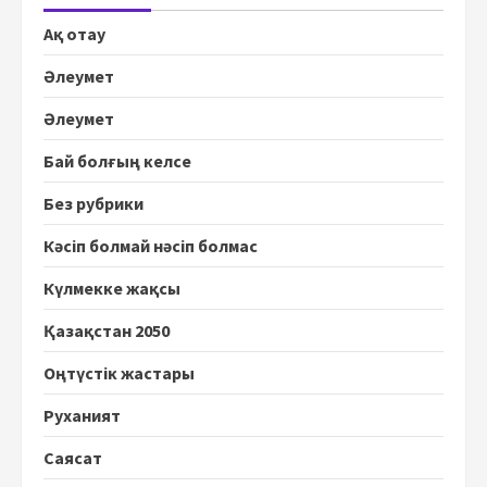
Ақ отау
Әлеумет
Әлеумет
Бай болғың келсе
Без рубрики
Кәсіп болмай нәсіп болмас
Күлмекке жақсы
Қазақстан 2050
Оңтүстік жастары
Руханият
Саясат