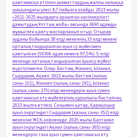
қамтамасыз етілген азаматтардың жалпы халыққа
шаққандағы үлесі 4,7 пайызға азайды. 2023 жылы
«2021-2025 жылдарға арналған кәсіпкерлікті
дамытудың Ұлттық жоба» аясында 3690 адамды
жұмыспен қамту жоспарланып отыр. Отырар
ауданы бойынша 38 елді мекеннің 33 елді мекені
орталықтандырылған ауыз су жүйесімен
қамтылған (50306 адам немесе 97,5%). 5-елді
мекенде орталықтандырылған ауызсу жүйесі
жүргізілмеген. Олар: Бестам, Жанкел, Ызакөл,
Сырдария, Ақкөл. 2022 жылы Бестам (халық
саны-151), Жанкел (халық саны-191), Ызакөл
(халық саны-275) елді мекендерін ауыз сумен
қамтамасыз ету жүйелерінің құрылысы басталған,
2023 жылға өтпелі. Сонымен қатар, Қарақоңыр
ауыл округіндегі Сырдария (халық саны-352) елді
мекеніне ЖСҚ әзірленуде. 2025 жылы Балтакөл
ауыл округіндегі Ақкөл (халық саны-365) елді
мекендерін таза ауыз сумен қамтамасыз ету