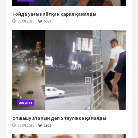
Тойда уағыз айтқан қария қамалды
05.08.2026
5083
Әлеумет
Отшашу атамын деп 5 тәулікке қамалды
05.08.2026
1961