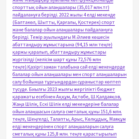
спорттық ойын алаңшалары (35,017 млн.тг)
пайдалануға берілді. 2022 жылы 4 елді мекенде
(Балтакөл, Шытты, Қарғалы, Қостерек) спорт
және балалар ойын алаңшалары пайдалануға
берілді. Темір ауылындағы М.Әлиев көшесін
абаттандыру жұмыстарына (94,15 млн теңге)
қаржы қаралып, абаттандыру жұмыстары
жүргізілді (келісім шарт құны 72,576 млн
теңге).Қазіргі заман талабына сай елді мекендерде
балалар ойын алаңшалары мен спорт алаңшаларын
салу бойынша тұрғындардан сұраныстар көптеп
түсуде. Биылғы 2023 жылғы жергілікті бюджет
қаражаты есебінен Аққұм, Ақтөбе, Ш.Қалдаяқов,
Жаңа Шілік, Ескі Шілік елді мекендеріне балалар
ойын алаңшасын салуға сметалық құны 151,6 млн.
теңге, Шеңгелді, Талапты, Арыс, Көлқұдық, Маяқұм
елді мекендерінен спорт алаңшаларын салуға
сметалық құны 125,8 млн. теңге қарастырылып