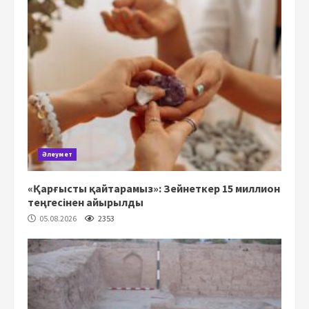
Әлеумет
«Қарғысты қайтарамыз»: Зейнеткер 15 миллион
теңгесінен айырылды
05.08.2026
2353