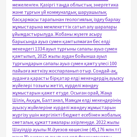
межеленген. Қазіргі таңда облыстық энергетика
және тұрғын үй коммуналдық шаруашылық
басқармасы тарапынан геологиялық іздеу барлау
жұмыстарына мемлекеттік сатып алу шаралары
ұйымдастырылуда. Жобаны жүзеге асыру
барысында ауыз сумен қамтылмаған бес елді
мекендегі 1334 ауыл тұрғыны сапалы ауыз сумен
қамтылып, 2025 жылы аудан бойынша ауыл
тұрғындарын сапалы ауыз сумен қамту үлесі 100
пайызға жеткізу жоспарланып отыр. Сондай-ақ,
ауданға қарасты бірқатар елді мекендердің ауызсу
жүйелері тозығы жетіп, күрделі жөндеу
жұмыстарын қажет етуде. Осыған орай, Жаңа
Шілік, Аққұм, Балтакөл, Маяқұм елді мекендерінің
ауызсу жүйелеріне күрделі жөндеу жұмыстарын
жүргізу үшін жергілікті бюджет есебінен жобалық
сметалық құжаттамалары әзірленуде. 2022 жылы
Шәуілдір ауылы М.Әуезов көшесіне (45,176 млн.тг)
және Мыңшұқыр ауылына көп функционалды