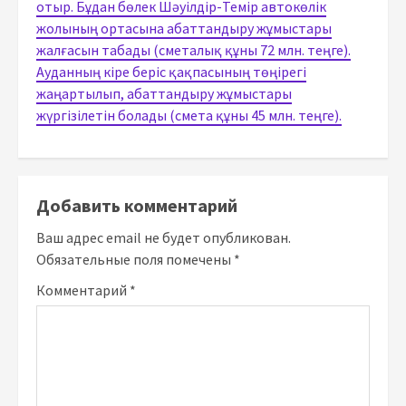
отыр. Бұдан бөлек Шәуілдір-Темір автокөлік
жолының ортасына абаттандыру жұмыстары
жалғасын табады (сметалық құны 72 млн. теңге).
Ауданның кіре беріс қақпасының төңірегі
жаңартылып, абаттандыру жұмыстары
жүргізілетін болады (смета құны 45 млн. теңге).
Добавить комментарий
Ваш адрес email не будет опубликован.
Обязательные поля помечены
*
Комментарий
*