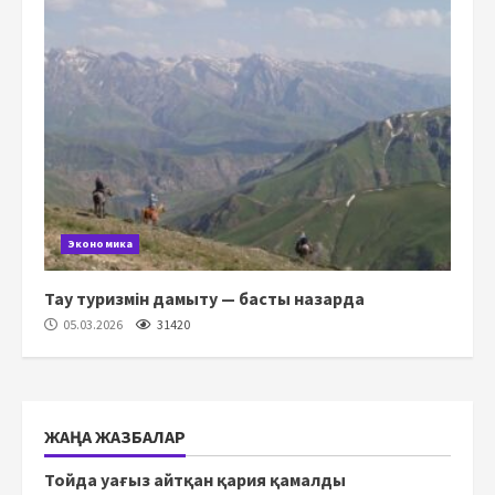
Экономика
Тау туризмін дамыту — басты назарда
05.03.2026
31420
ЖАҢА ЖАЗБАЛАР
Тойда уағыз айтқан қария қамалды