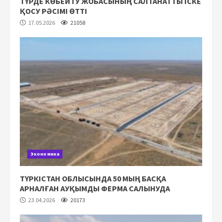
ТҮРДЕ КӨБЕЙТУ ЖОБАСЫНЫҢ САЛТАНАТТЫ ІСКЕ
ҚОСУ РӘСІМІ ӨТТІ
17.05.2026
21058
Экономика
ТҮРКІСТАН ОБЛЫСЫНДА 50 МЫҢ БАСҚА
АРНАЛҒАН АУҚЫМДЫ ФЕРМА САЛЫНУДА
23.04.2026
20173