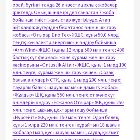
орай, бүгінгі таңда 26 инвестициялық жобалар
іріктелді. Оның ішінде ірі деп саналған 7 жоба
бойынша тиісті жұмыстар жүргізілуде. Атап
айтқанда: жүгеріден биоэтанол өнімін шығару
жобасы «Отырар Био Тех» ЖШС, құны 50,0 млрд.
теңге; күн электр энергиясын өндіру бойынша
«Arm Wind» ЖШС-і құны 12 млрд 500 млн теңге; 400
бастық сүт фермасы және құрама жем шығару
кәсіпорыны «Ontustik Altair» ЖШС, құны 1 млрд 100
млн. теңге; құрама жем шығару кешені «Созақ
балық өнімдері» СТК, құны 1 млрд 200 млн. теңге;
тауарлы балық шаруашылығын дамыту жобасы
«Жұлдыз» ШҚ, құны 550 млн. теңге;ет және сүт
өнімдерін өндіру «Есжанов Отырар» ЖК, құны 250
млн. теңге. шұжық цехтарын ашу бойынша
«Нұрсейіт» ЖК, құны 150 млн. теңге. Одан бөлек,
құны 1 млрд 220 млн. теңгені құрайтын 18 шағын
жобалар (мал, құс шаруашылығы, сауда, қызмет
көрсету және шағын өңдеу цехтары) іске