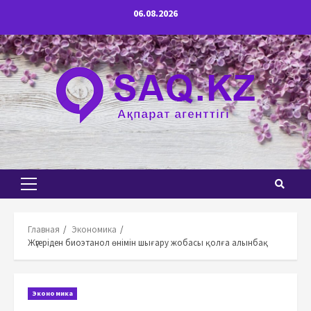
Перейти
06.08.2026
к
содержимому
Основное
меню
Главная
Экономика
Жүгеріден биоэтанол өнімін шығару жобасы қолға алынбақ
Экономика