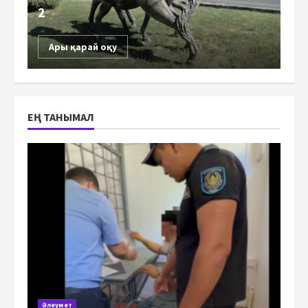
2
Ары қарай оқу
ЕҢ ТАНЫМАЛ
Әлеумет