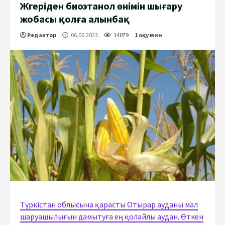
Жүгеріден биоэтанол өнімін шығару
жобасы қолға алынбақ
Редактор
06.06.2023
14079
1 оқу мин
Түркістан облысына қарасты Отырар ауданы мал
шаруашылығын дамытуға ең қолайлы аудан. Өткен