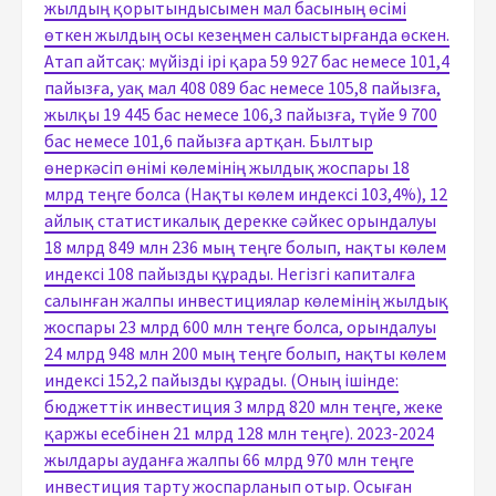
жылдың қорытындысымен мал басының өсімі
өткен жылдың осы кезеңмен салыстырғанда өскен.
Атап айтсақ: мүйізді ірі қара 59 927 бас немесе 101,4
пайызға, уақ мал 408 089 бас немесе 105,8 пайызға,
жылқы 19 445 бас немесе 106,3 пайызға, түйе 9 700
бас немесе 101,6 пайызға артқан. Былтыр
өнеркәсіп өнімі көлемінің жылдық жоспары 18
млрд теңге болса (Нақты көлем индексі 103,4%), 12
айлық статистикалық дерекке сәйкес орындалуы
18 млрд 849 млн 236 мың теңге болып, нақты көлем
индексі 108 пайызды құрады. Негізгі капиталға
салынған жалпы инвестициялар көлемінің жылдық
жоспары 23 млрд 600 млн теңге болса, орындалуы
24 млрд 948 млн 200 мың теңге болып, нақты көлем
индексі 152,2 пайызды құрады. (Оның ішінде:
бюджеттік инвестиция 3 млрд 820 млн теңге, жеке
қаржы есебінен 21 млрд 128 млн теңге). 2023-2024
жылдары ауданға жалпы 66 млрд 970 млн теңге
инвестиция тарту жоспарланып отыр. Осыған