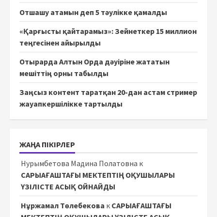
Отшашу атамын деп 5 тәулікке қамалды
«Қарғысты қайтарамыз»: Зейнеткер 15 миллион
теңгесінен айырылды
Отырарда Алтын Орда дәуіріне жататын
мешіттің орны табылды
Заңсыз контент таратқан 20-дан астам стример
жауапкершілікке тартылды
ЖАҢА ПІКІРЛЕР
Нурымбетова Мадина Полатовна
к
САРЫАҒАШТАҒЫ МЕКТЕПТІҢ ОҚУШЫЛАРЫ
ҮЗІЛІСТЕ АСЫҚ ОЙНАЙДЫ
Нұржамал Төлебекова
к
САРЫАҒАШТАҒЫ