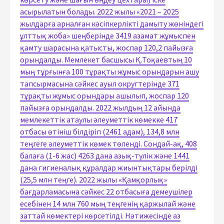
асырылатын болады. 2022 жылы «2021 – 2025
жылдарға арналған кәсіпкерлікті дамыту жөніндегі
ұлттық жоба» шеңберінде 3419 азамат жұмыспен
қамту шарасына қатысты, жоспар 120,2 пайызға
орындалды. Мемлекет басшысы Қ.Тоқаевтың 10
мың тұрғынға 100 тұрақты жұмыс орындарын ашу
тапсырмасына сәйкес ауыл округтерінде 371
тұрақты жұмыс орындары ашылып, жоспар 120
пайызға орындалды. 2022 жылдың 12 айында
мемлекеттік атаулы әлеуметтік көмекке 417
отбасы өтініш білдіріп (2461 адам), 134,8 млн
теңгеге әлеуметтік көмек төленді. Сондай-ақ, 408
балаға (1-6 жас) 4263 дана азық-түлік және 1441
дана гигиеналық құралдар жиынтықтары берілді
(25,5 млн теңге). 2022 жылы «Қамқорлық»
бағдарламасына сәйкес 22 отбасыға демеушілер
есебінен 14 млн 760 мың теңгенің қаржылай және
заттай көмектері көрсетілді. Нәтижесінде аз