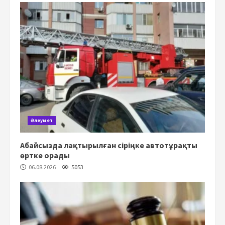
Әлеумет
Абайсызда лақтырылған сіріңке автотұрақты
өртке орады
06.08.2026
5053