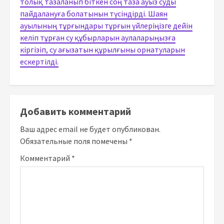
толық тазаланып біткен соң таза ауыз суды
пайдалануға болатынын түсіндірді. Шаян
ауылының тұрғындары тұрғын үйлеріңізге дейін
келіп тұрған су құбырларын аулаларыңызға
кіргізіп, су ағызатын құрылғыны орнатуларын
ескертілді.
Добавить комментарий
Ваш адрес email не будет опубликован.
Обязательные поля помечены
*
Комментарий
*