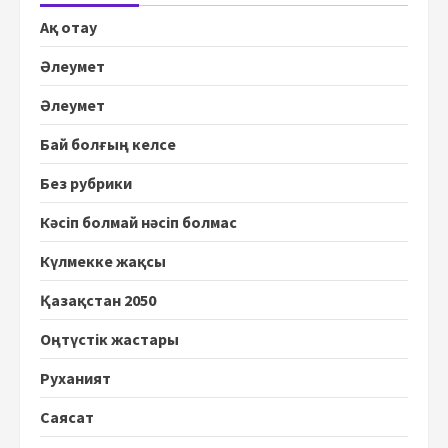
Ақ отау
Әлеумет
Әлеумет
Бай болғың келсе
Без рубрики
Кәсіп болмай нәсіп болмас
Күлмекке жақсы
Қазақстан 2050
Оңтүстік жастары
Руханият
Саясат