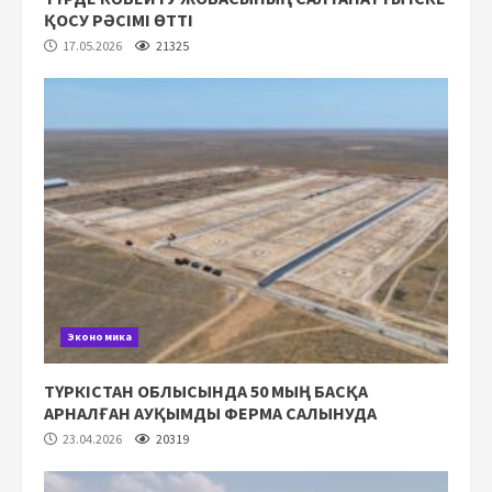
ҚОСУ РӘСІМІ ӨТТІ
17.05.2026
21325
Экономика
ТҮРКІСТАН ОБЛЫСЫНДА 50 МЫҢ БАСҚА
АРНАЛҒАН АУҚЫМДЫ ФЕРМА САЛЫНУДА
23.04.2026
20319