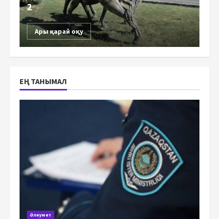
2
Ары қарай оқу
ЕҢ ТАНЫМАЛ
Әлеумет