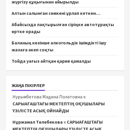
жүргізу құқығынан айырылды
Алтын салынған сөмкені ұрлап кеткен…
Абайсызда лақтырылған сіріңке автотұрақты
өртке орады
Баланың көзінше алкогольдік ішімдікті ішу
жазаға әкеп соқты
Тойда уағыз айтқан қария қамалды
ЖАҢА ПІКІРЛЕР
Нурымбетова Мадина Полатовна
к
САРЫАҒАШТАҒЫ МЕКТЕПТІҢ ОҚУШЫЛАРЫ
ҮЗІЛІСТЕ АСЫҚ ОЙНАЙДЫ
Нұржамал Төлебекова
к
САРЫАҒАШТАҒЫ
МЕКТЕПТІҢ ОҚУШЫЛАРЫ ҮЗІЛІСТЕ АСЫҚ