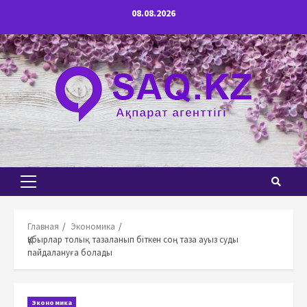
Перейти
08.08.2026
к
содержимому
Основное
меню
Главная
Экономика
Құбырлар толық тазаланып біткен соң таза ауыз суды
пайдалануға болады
Экономика