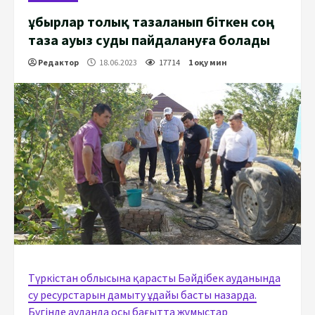
Құбырлар толық тазаланып біткен соң
таза ауыз суды пайдалануға болады
Редактор
18.06.2023
17714
1 оқу мин
Түркістан облысына қарасты Бәйдібек ауданында
су ресурстарын дамыту ұдайы басты назарда.
Бүгінде ауданда осы бағытта жұмыстар