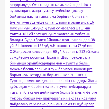
атқарылуда. Осы жылдың мамыр айында Шаян
ауылындағы жаңа ауыз су жүйесіне қосылу
бойынша нақты тапсырма берілген болатын.
Бүгінгі күні 329 үйде су тапшылығы орын алса, 16
маусым күні 146 үйдің ауыз су мәселесі шешімін
тапты. 183 үй ертеңгі күнге жалғасын табатын
болады. Бұдан бөлек Айналма жол көшесіндегі 38
үй, Е.Шөкеевтегі 36 үй, А.Нысановтағы 78 үй мен
О.Жандосов көшесіндегі 60 үй, барлығы 212 үй жаңа
су жүйесіне қосылды. Ержігіт Шәріпбеков сала
бойынша орынбасарлары мен жауапты бөлім,
мекеме басшыларымен су жіберілген көшелерге
барып жұмыстардың барысын көріп шықты.
Тұрғындармен кездесіп, пікірлерін тыңдады. Жаңа
құбырдан жіберіліп жатқан сумен құбырларды
тазалап біткенге дейін ішуге болмайтынын. Әзірге
тек бау-бақша мен шаруашалық мақсатында ғана
пайдалану керек екендігін айтып өтті. Құбырлар