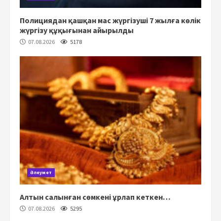
Полициядан қашқан мас жүргізуші 7 жылға көлік
жүргізу құқығынан айырылды
07.08.2026
5178
Әлеумет
Алтын салынған сөмкені ұрлап кеткен…
07.08.2026
5295